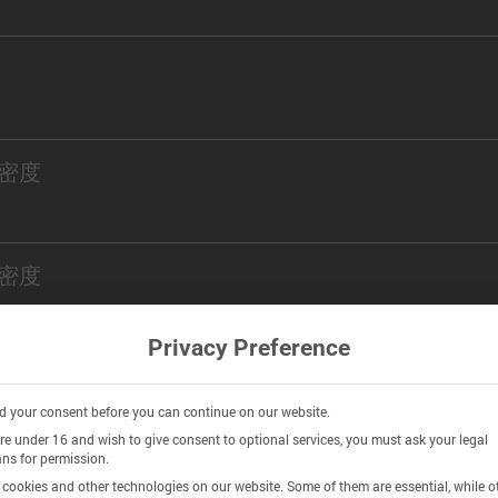
密度
密度
Privacy Preference
istry
 your consent before you can continue on our website.
are under 16 and wish to give consent to optional services, you must ask your legal
ns for permission.
n
cookies and other technologies on our website. Some of them are essential, while o