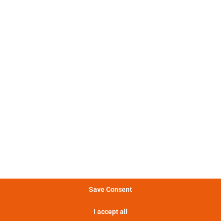
: 不同的电流脉冲形状变化很大。
冲特性
: 图表显示了电池在不同功率下能
量特性
提供的能量。
: 电池提供的功率越大，提供这种
率特性
率的时间越短。
: 热损失越大，电池温度越高，最终
特性
致功耗增加。
显示实验定义
Save Consent
功率特性
I accept all