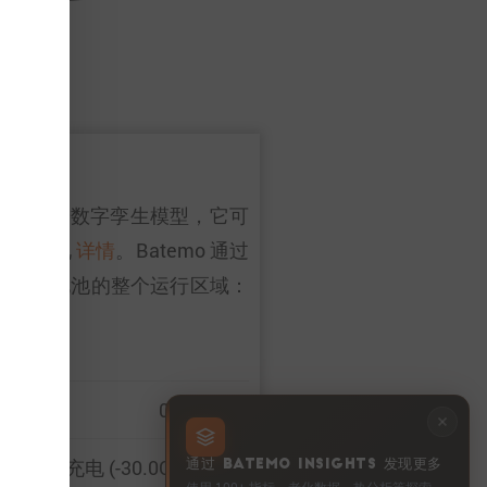
效性。作为一个数字孪生模型，它可
，请参见
详情
。Batemo 通过
特征涵盖电池的整个运行区域：
0 … 100%
… 10 A 充电 (-30.0C … 4.0C)
通过 BATEMO INSIGHTS 发现更多
使用 100+ 指标、老化数据、热分析等探索