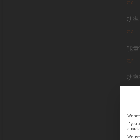
定义
功率
定义
能量
定义
功率
定义
Chem
We need
If you 
guardia
definitio
We use 