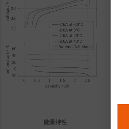
脉
能
够
功
功
热
导
能量特性