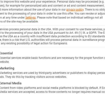
 to improve this website and your experience.
Personal data may be processed (e.g. 
stance
es), for example for personalized ads and content or ad and content measurement.
d more information about the use of your data in our
privacy policy
.
There is no obli
ent to the processing of your data in order to use this offer.
You can revoke or adjus
n
on at any time under
Settings
.
Please note that based on individual settings not all
ns of the site may be available.
Unlock more specs in Batemo Insights
rvices process personal data in the USA. With your consent to use these services, 
 to the processing of your data in the USA pursuant to Art. 49 (1) lit. a GDPR. The 
使用 INSIGHTS 解锁
ies the USA as a country with insufficient data protection according to EU standards
 Power
, there is a risk that U.S. authorities will process personal data in surveillance pro
 any existing possibility of legal action for Europeans.
n
ollowing is a list of service groups for which consent c
Essential
Essential services enable basic functions and are necessary for the proper function 
website.
ciency
Marketing
Marketing services are used by third-party advertisers or publishers to display perso
n
ads. They do this by tracking visitors across websites.
External Media
Content from video platforms and social media platforms is blocked by default. If Ex
Media services are accepted, access to those contents no longer requires manual co