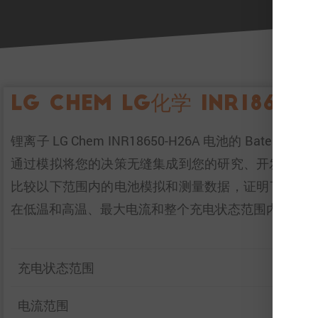
LG Chem LG化学 INR18650
锂离子 LG Chem INR18650-H26A 电池的
通过模拟将您的决策无缝集成到您的研究、开发和电
比较以下范围内的电池模拟和测量数据，证明了 Bat
在低温和高温、最大电流和整个充电状态范围内。
充电状态范围
电流范围