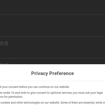
密度
密度
Privacy Preference
 your consent before you can continue on our website.
are under 16 and wish to give consent to optional services, you must ask your legal
istry
ns for permission.
cookies and other technologies on our website. Some of them are essential, while o
n