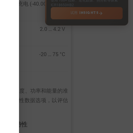
 … 6 A 充电 (-40.0C … 4.0C)
ICR18650HB2
试用 INSIGHTS
2.0 … 4.2 V
-20 … 75 °C
电压、温度、功率和能量的准
0HB2”的特性数据选项，以评估
脉冲特性