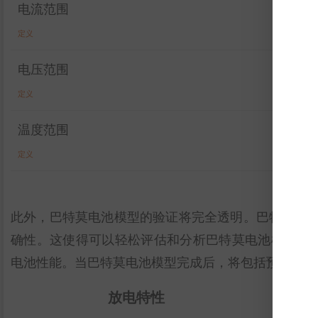
电流范围
定义
电压范围
定义
温度范围
定义
此外，巴特莫电池模型的验证将完全透明。巴特莫电
确性。这使得可以轻松评估和分析巴特莫电池模型的有效性。图表显
电池性能。当巴特莫电池模型完成后，将包括预测结果
放电特性
放