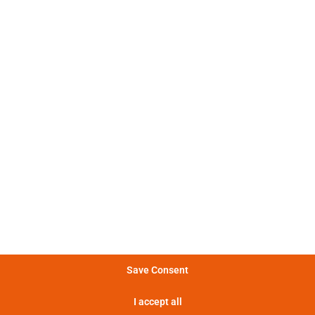
。
: 不同的电流脉冲形状变化很大。
冲特性
: 图表显示了电池在不同功率下能
量特性
提供的能量。
: 电池提供的功率越大，提供这种
率特性
率的时间越短。
: 热损失越大，电池温度越高，最终
特性
致功耗增加。
显示实验定义
Save Consent
I accept all