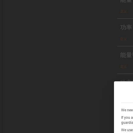
定义
功率
定义
能量
定义
功率
定义
We need
If you 
Chem
guardia
We use 
definitio