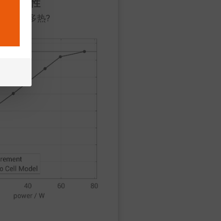
热特性
会变得多热?