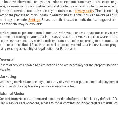
 to improve this website and your experience.
Personal data may be processed (e.g. 
es), for example for personalized ads and content or ad and content measurement.
d more information about the use of your data in our
privacy policy
.
There is no obli
stance
ent to the processing of your data in order to use this offer.
You can revoke or adjus
on at any time under
Settings
.
Please note that based on individual settings not all
ns of the site may be available.
n
rvices process personal data in the USA. With your consent to use these services, 
 to the processing of your data in the USA pursuant to Art. 49 (1) lit. a GDPR. The 
Unlock more specs in Batemo Insights
ies the USA as a country with insufficient data protection according to EU standards
, there is a risk that U.S. authorities will process personal data in surveillance pro
使用 INSIGHTS 解锁
 any existing possibility of legal action for Europeans.
 Power
ollowing is a list of service groups for which consent c
Essential
n
Essential services enable basic functions and are necessary for the proper function 
website.
Marketing
ciency
Marketing services are used by third-party advertisers or publishers to display perso
ads. They do this by tracking visitors across websites.
n
External Media
Content from video platforms and social media platforms is blocked by default. If Ex
Media services are accepted, access to those contents no longer requires manual co