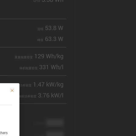
C/10
53.8 W
连续
63.3 W
峰值
129 Wh/kg
重量能量密度
331 Wh/l
体积能量密度
1.47 kW/kg
重量功率密度
This button closes the dialog. Its functionality is identical to the Accept only 
3.76 kW/l
体积功率密度
████
cathode
thers
████
anode