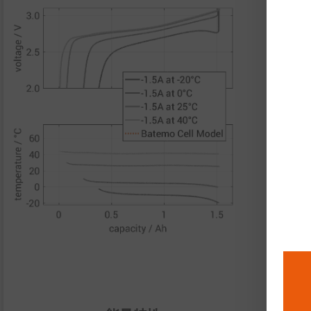
性
脉
能
够
功
功
热
导