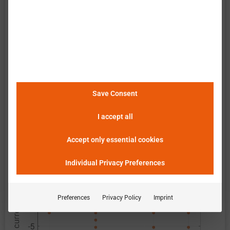
特性评估。数据包含了电池在所有操作区域的测量
结果。以下说明和图表描述并展示了可用的测量结
果。巴特莫 单元查看器使得数据的简便和快速分
析、评估及比较成为可能。
请点击这里查看详细信
息
。
Save Consent
恒定电流
I accept all
Accept only essential cookies
Individual Privacy Preferences
Preferences
Privacy Policy
Imprint