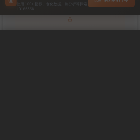
试用 INSIGHTS
使用 100+ 指标、老化数据、热分析等探索
LR1865SK
Explore impedance spectrum and DCIR (SOC, T) of
IMPEDANCE & RESISTANCE
LR1865SK
0 / 5
清除
立即比较
Explore heat generation and cell efficiency at different
HEAT POWER & EFFICIENCY
temperatures and powers of LR1865SK
在 INSIGHTS 中探索