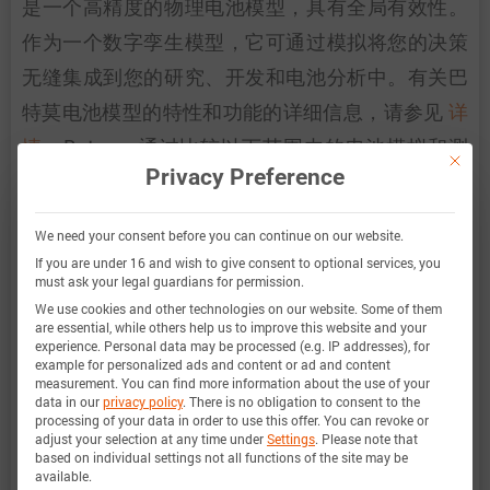
是一个高精度的物理电池模型，具有全局有效性。
作为一个数字孪生模型，它可通过模拟将您的决策
无缝集成到您的研究、开发和电池分析中。有关巴
特莫电池模型的特性和功能的详细信息，请参见
详
情
。Batemo 通过比较以下范围内的电池模拟和测
This bu
Privacy Preference
量数据，证明了 Batemo 电池模型的准确性和有效
性。验证范围广泛，实验特征涵盖电池的整个运行
We need your consent before you can continue on our website.
区域： 在低温和高温、最大电流和整个充电状态范
If you are under 16 and wish to give consent to optional services, you
must ask your legal guardians for permission.
围内。
We use cookies and other technologies on our website. Some of them
are essential, while others help us to improve this website and your
experience.
Personal data may be processed (e.g. IP addresses), for
example for personalized ads and content or ad and content
充电状态范
0 … 100%
measurement.
You can find more information about the use of your
data in our
privacy policy
.
There is no obligation to consent to the
围
processing of your data in order to use this offer.
You can revoke or
adjust your selection at any time under
Settings
.
Please note that
based on individual settings not all functions of the site may be
电流范围
-18 A 放电 … 5 A 充电 (-7C … 2C)
available.