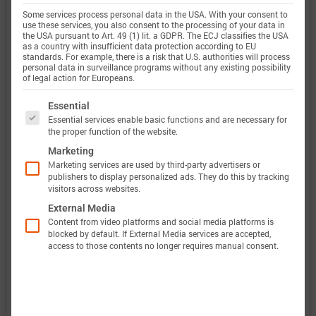
定义
Some services process personal data in the USA. With your consent to
use these services, you also consent to the processing of your data in
the USA pursuant to Art. 49 (1) lit. a GDPR. The ECJ classifies the USA
电压范围
2.75 … 4.2 V
as a country with insufficient data protection according to EU
standards. For example, there is a risk that U.S. authorities will process
personal data in surveillance programs without any existing possibility
定义
of legal action for Europeans.
The following is a list of service groups for which 
温度范围
-20 … 65 °C
Essential
Essential services enable basic functions and are necessary for
the proper function of the website.
定义
Marketing
Marketing services are used by third-party advertisers or
publishers to display personalized ads. They do this by tracking
visitors across websites.
此外，巴特莫电池模型的验证将完全透明。巴特莫
External Media
电池数据包含原始测量数据和仿真数据。所有实验
Content from video platforms and social media platforms is
blocked by default. If External Media services are accepted,
都会计算电压、温度、功率和能量的准确性。这使
access to those contents no longer requires manual consent.
得可以轻松评估和分析巴特莫电池模型的有效性。
图表显示了电池“Lishen LR1865SK”的特性数据选
项，以评估电池性能。当巴特莫电池模型完成后，