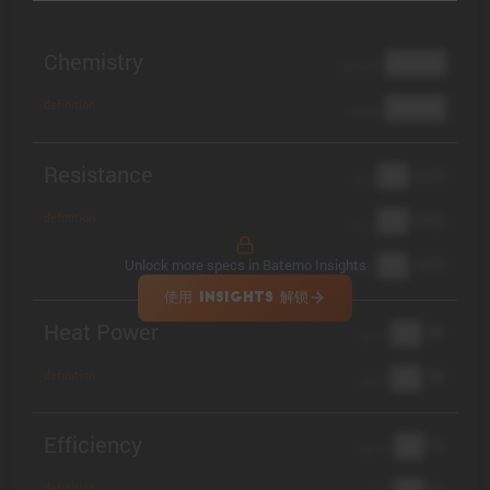
Chemistry
████
cathode
████
definition
anode
Resistance
██ mΩ
R
AC
██ mΩ
definition
R
pol
██ mΩ
Unlock more specs in Batemo Insights
DCIR
使用 INSIGHTS 解锁
Heat Power
██ W
@ 1C
██ W
definition
@ 3C
Efficiency
██ %
@ C/2
██ %
definition