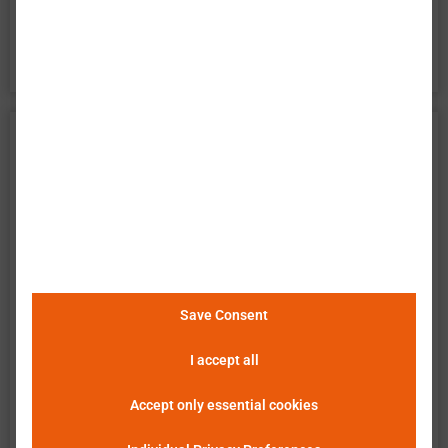
百特模型电池精确描述了电池的所有方面。它是电
池系统开发的完美工具。
Panasonic 松下 TESLA Model Y 数
据
巴特莫 提供电池单元 Panasonic TESLA Model Y 的
广泛实验特性评估。数据包含了电池在所有操作区
域的测量结果。以下说明和图表描述并展示了可用
的测量结果。巴特莫 单元查看器使得数据的简便和
Save Consent
快速分析、评估及比较成为可能。
请点击这里查看
详细信息
。
I accept all
Accept only essential cookies
恒定电流