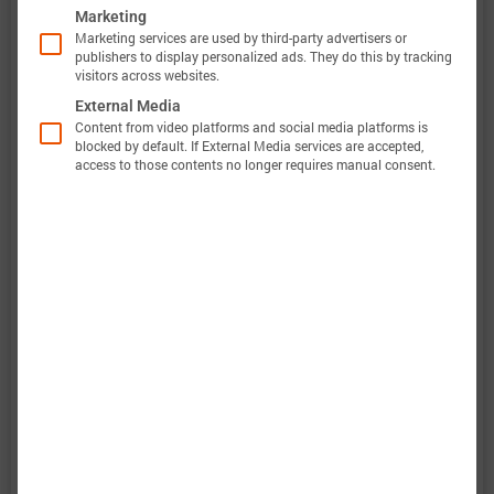
Marketing
Marketing services are used by third-party advertisers or
此外，巴特莫电池模型的验证将完全透明。巴特莫
publishers to display personalized ads. They do this by tracking
visitors across websites.
电池数据包含原始测量数据和仿真数据。所有实验
External Media
都会计算电压、温度、功率和能量的准确性。这使
Content from video platforms and social media platforms is
blocked by default. If External Media services are accepted,
得可以轻松评估和分析巴特莫电池模型的有效性。
access to those contents no longer requires manual consent.
图表显示了电池“Panasonic TESLA Model Y”的特
性数据选项，以评估电池性能。当巴特莫电池模型
完成后，将包括预测结果。
：电气和热放电行为强烈非线性。
放电特性
：不同电流脉冲的形状发生显著变化。
脉冲特性
：图表展示了电池在不同功率下能够提
能量特性
供多少能量。
：电池提供的功率越大，其提供功率的
功率特性