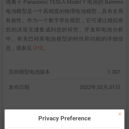
锂离子 Panasonic TESLA Model Y 电池的 Batemo
电池模型是一个高精度的物理电池模型，具有全局
有效性。作为一个数字孪生模型，它可通过模拟将
您的决策无缝集成到您的研究、开发和电池分析
中。有关巴特莫电池模型的特性和功能的详细信
息，请参见
详情
。
百特模型电池版本
1.307
发布日期
2022年,02月,01日
百特模型通过比较以下范围内的电池仿真和测量数
This bu
Privacy Preference
据，展示了百特模型电池的准确性和有效性。验证