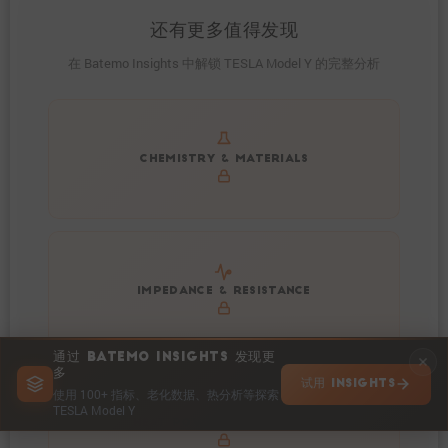
还有更多值得发现
在 Batemo Insights 中解锁 TESLA Model Y 的完整分析
Get to know active materials for the TESLA Model Y
CHEMISTRY & MATERIALS
Explore impedance spectrum and DCIR (SOC, T) of
IMPEDANCE & RESISTANCE
TESLA Model Y
通过 BATEMO INSIGHTS 发现更
多
试用 INSIGHTS
使用 100+ 指标、老化数据、热分析等探索
TESLA Model Y
Explore heat generation and cell efficiency at different
HEAT POWER & EFFICIENCY
temperatures and powers of TESLA Model Y