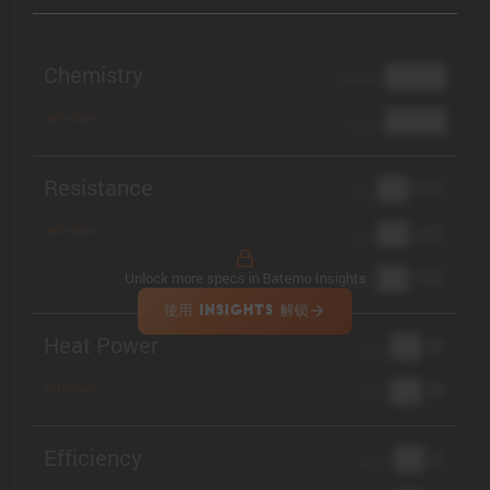
Chemistry
████
cathode
████
definition
anode
Resistance
██ mΩ
R
AC
██ mΩ
definition
R
pol
██ mΩ
Unlock more specs in Batemo Insights
DCIR
使用 INSIGHTS 解锁
Heat Power
██ W
@ 1C
██ W
definition
@ 3C
Efficiency
██ %
@ C/2