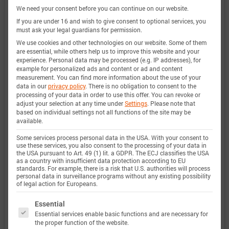
非常广泛，实验特性覆盖了电池的整个操作区域：
We need your consent before you can continue on our website.
在低温和高温下，直到最大电流，并且在整个电量
If you are under 16 and wish to give consent to optional services, you
must ask your legal guardians for permission.
范围内。
We use cookies and other technologies on our website. Some of them
are essential, while others help us to improve this website and your
experience.
Personal data may be processed (e.g. IP addresses), for
example for personalized ads and content or ad and content
电量范围
0 … 100%
measurement.
You can find more information about the use of your
data in our
privacy policy
.
There is no obligation to consent to the
processing of your data in order to use this offer.
You can revoke or
adjust your selection at any time under
Settings
.
Please note that
电流范围
-23 A 放电 … 9 A 充电 (-5.0C …
based on individual settings not all functions of the site may be
2.0C)
available.
定义
Some services process personal data in the USA. With your consent to
use these services, you also consent to the processing of your data in
电压范围
2.5 … 4.2 V
the USA pursuant to Art. 49 (1) lit. a GDPR. The ECJ classifies the USA
as a country with insufficient data protection according to EU
定义
standards. For example, there is a risk that U.S. authorities will process
personal data in surveillance programs without any existing possibility
of legal action for Europeans.
温度范围
-20 … 60 °C
The following is a list of service groups for which 
Essential
定义
Essential services enable basic functions and are necessary for
the proper function of the website.