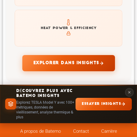
Explore heat generation and cell efficiency at different
HEAT POWER & EFFICIENCY
temperatures and powers of TESLA Model Y
EXPLORER DANS INSIGHTS
DÉCOUVREZ PLUS AVEC
BATEMO INSIGHTS
Explorez TESLA Model Y avec 100+
ESSAYER INSIGHTS
métriques, données de
vieillissement, analyse thermique &
plus
A propos de Batemo
Contact
Carrière