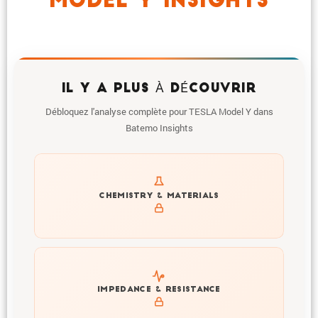
MODEL Y INSIGHTS
IL Y A PLUS À DÉCOUVRIR
Débloquez l'analyse complète pour TESLA Model Y dans
Batemo Insights
Get to know active materials for the TESLA Model Y
CHEMISTRY & MATERIALS
Explore impedance spectrum and DCIR (SOC, T) of
IMPEDANCE & RESISTANCE
TESLA Model Y