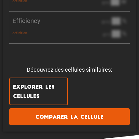
██ W
definition
@ 3C
Efficiency
██ %
@ C/2
██ %
definition
@ 1C
Découvrez des cellules similaires:
Explorer les
cellules
Comparer la cellule