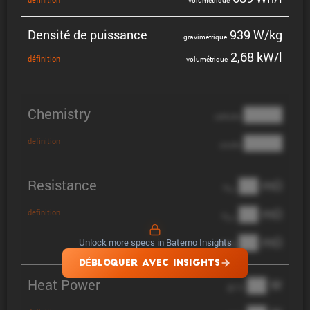
volumé­trique
Densité de puissance
939 W/kg
gravi­mé­trique
2,68 kW/l
défini­tion
volumé­trique
Chemistry
████
cathode
████
definition
anode
Resistance
██ mΩ
R
AC
██ mΩ
definition
R
pol
██ mΩ
Unlock more specs in Batemo Insights
DCIR
DÉBLOQUER AVEC INSIGHTS
Heat Power
██ W
@ 1C