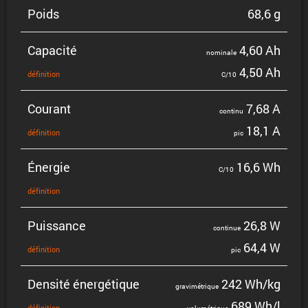
Poids
68,6 g
Capacité
4,60 Ah
nominale
4,50 Ah
défini­tion
C/10
Courant
7,68 A
continu
18,1 A
défini­tion
pic
Énergie
16,6 Wh
C/10
défini­tion
Puissance
26,8 W
continue
64,4 W
défini­tion
pic
Densité énergé­tique
242 Wh/kg
gravi­mé­trique
689 Wh/l
défini­tion