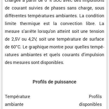
chargée à partir de 0 % SOC avec des impul­sions
de courant suivies de phases sans charge, sous
diffé­rentes tempé­ra­tures ambiantes. La condi­tion
limite thermique est la convec­tion libre. La
mesure s’arrête lorsqu’on atteint soit une tension
de 2,5V ou 4,2V, soit une tempé­ra­ture de surface
de 60°C. Le graphique montre pour quelles tempé­
ra­tures ambiantes et quels courants d’impul­sion
des mesures sont disponibles.
Profils de puissance
Tempé­ra­ture
Profils
ambiante
dispo­nibles