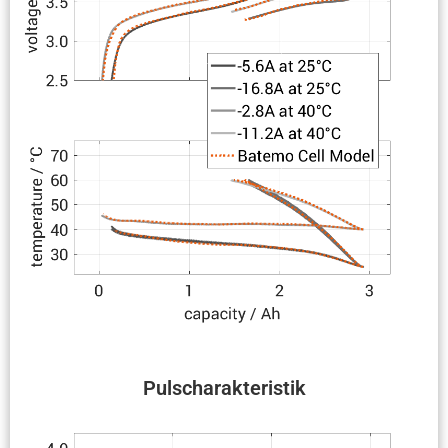
Pulscha­rak­te­ristik