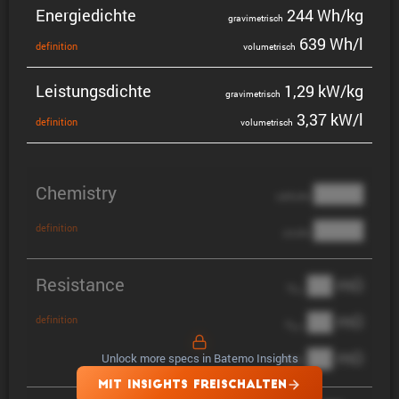
Energie­dichte
244 Wh/kg
gravi­me­trisch
639 Wh/l
defini­tion
volume­trisch
Leistungs­dichte
1,29 kW/kg
gravi­me­trisch
3,37 kW/l
defini­tion
volume­trisch
Chemistry
████
cathode
████
definition
anode
Resistance
██ mΩ
R
AC
██ mΩ
definition
R
pol
██ mΩ
Unlock more specs in Batemo Insights
DCIR
MIT INSIGHTS FREISCHALTEN