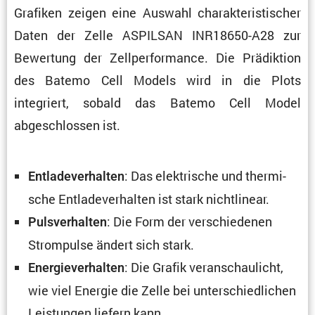
Grafiken zeigen eine Auswahl charak­te­ris­ti­scher
Daten der Zelle ASPILSAN INR18650-A28 zur
Bewer­tung der Zellper­for­mance. Die Prädik­tion
des Batemo Cell Models wird in die Plots
integriert, sobald das Batemo Cell Model
abgeschlossen ist.
: Das elektri­sche und thermi­
Entla­de­ver­halten
sche Entla­de­ver­halten ist stark nichtlinear.
: Die Form der verschie­denen
Pulsver­halten
Strom­pulse ändert sich stark.
: Die Grafik veran­schau­licht,
Energie­ver­halten
wie viel Energie die Zelle bei unter­schied­li­chen
Leistungen liefern kann.