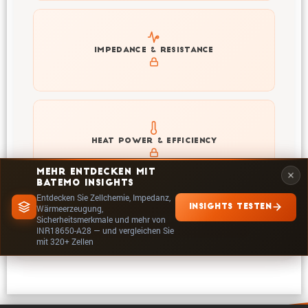
Explore impedance spectrum and DCIR (SOC, T) of
IMPEDANCE & RESISTANCE
INR18650-A28
Explore heat generation and cell efficiency at different
HEAT POWER & EFFICIENCY
temperatures and powers of INR18650-A28
MEHR ENTDECKEN MIT
BATEMO INSIGHTS
Entdecken Sie Zellchemie, Impedanz,
INSIGHTS TESTEN
Wärmeerzeugung,
Sicherheitsmerkmale und mehr von
IN INSIGHTS ERKUNDEN
INR18650-A28 — und vergleichen Sie
mit 320+ Zellen