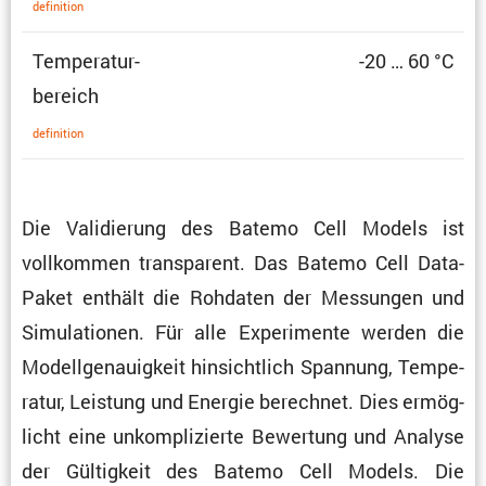
defini­tion
Tempe­ra­tur­
-20 … 60 °C
be­reich
defini­tion
Die Validie­rung des Batemo Cell Models ist
vollkommen trans­pa­rent. Das Batemo Cell Data-
Paket enthält die Rohdaten der Messungen und
Simula­tionen. Für alle Experi­mente werden die
Modell­ge­nau­ig­keit hinsicht­lich Spannung, Tempe­
ratur, Leistung und Energie berechnet. Dies ermög­
licht eine unkom­pli­zierte Bewer­tung und Analyse
der Gültig­keit des Batemo Cell Models. Die