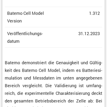
Batemo Cell Model
1.312
Version
Veröf­fent­li­chungs­
31.12.2023
datum
Batemo demons­triert die Genau­ig­keit und Gültig­
keit des Batemo Cell Model, indem es Batte­rie­si­
mu­la­tion und Messdaten im unten angege­benen
Bereich vergleicht. Die Validie­rung ist umfang­
reich, die experi­men­telle Charak­te­ri­sie­rung deckt
den gesamten Betriebs­be­reich der Zelle ab: Bei