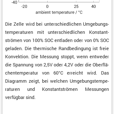
Die Zelle wird bei unter­schied­li­chen Umgebungs­
tem­pe­ra­turen mit unter­schied­li­chen Konstant­
strömen von 100% SOC entladen oder von 0% SOC
geladen. Die thermi­sche Randbe­din­gung ist freie
Konvek­tion. Die Messung stoppt, wenn entweder
die Spannung von 2,5V oder 4,2V oder die Oberflä­
chen­tem­pe­ratur von 60°C erreicht wird. Das
Diagramm zeigt, bei welchen Umgebungs­tem­pe­
ra­turen und Konstant­strömen Messungen
verfügbar sind.