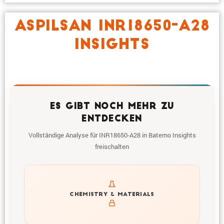
ASPILSAN INR18650-A28
INSIGHTS
ES GIBT NOCH MEHR ZU
ENTDECKEN
Vollständige Analyse für INR18650-A28 in Batemo Insights
freischalten
Get to know active materials for the INR18650-A28
CHEMISTRY & MATERIALS