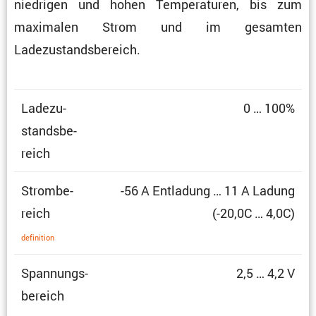
niedrigen und hohen Tempe­ra­turen, bis zum
maximalen Strom und im gesamten
Ladezustandsbereich.
Ladezu­
0 … 100%
stands­be­
reich
Strom­be­
-56 A Entla­dung … 11 A Ladung
reich
(-20,0C … 4,0C)
defini­tion
Spannungs­
2,5 … 4,2 V
be­reich