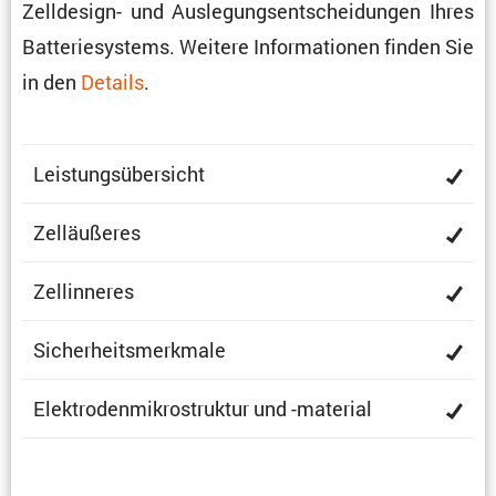
Zellde­sign- und Ausle­gungs­ent­schei­dungen Ihres
Batte­rie­sys­tems. Weitere Infor­ma­tionen finden Sie
in den
Details
.
Leistungs­über­sicht
Zelläu­ßeres
Zellin­neres
Sicher­heits­merk­male
Elektro­den­mi­kro­struktur und -material