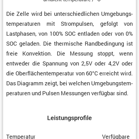
Die Zelle wird bei unter­schied­li­chen Umgebungs­
tem­pe­ra­turen mit Strom­pulsen, gefolgt von
Lastphasen, von 100% SOC entladen oder von 0%
SOC geladen. Die thermi­sche Randbe­din­gung ist
freie Konvek­tion. Die Messung stoppt, wenn
entweder die Spannung von 2,5V oder 4,2V oder
die Oberflä­chen­tem­pe­ratur von 60°C erreicht wird.
Das Diagramm zeigt, bei welchen Umgebungs­tem­
pe­ra­turen und Pulsen Messungen verfügbar sind.
Leistungs­pro­file
Tempe­ratur
Verfüg­bare