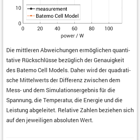
Die mittleren Abwei­chungen ermög­li­chen quanti­
ta­tive Rückschlüsse bezüg­lich der Genau­ig­keit
des Batemo Cell Models. Daher wird der quadra­ti­
sche Mittel­werts der Diffe­renz zwischen dem
Mess- und dem Simula­ti­ons­er­gebnis für die
Spannung, die Tempe­ratur, die Energie und die
Leistung abgeleitet. Relative Zahlen beziehen sich
auf den jewei­ligen absoluten Wert.