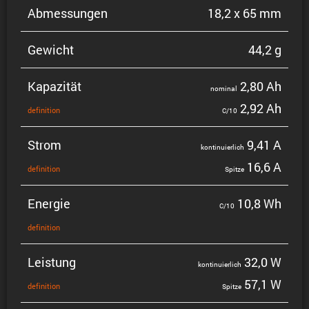
Abmes­sungen
18,2 x 65 mm
Gewicht
44,2 g
Kapazität
2,80 Ah
nominal
2,92 Ah
defini­tion
C/10
Strom
9,41 A
konti­nu­ier­lich
16,6 A
defini­tion
Spitze
Energie
10,8 Wh
C/10
defini­tion
Leistung
32,0 W
konti­nu­ier­lich
57,1 W
defini­tion
Spitze