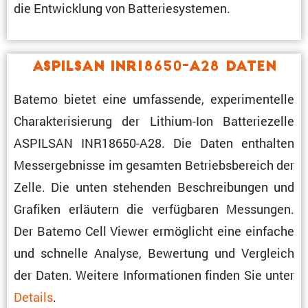
die Entwick­lung von Batteriesystemen.
ASPILSAN INR18650-A28 Daten
Batemo bietet eine umfas­sende, experi­men­telle
Charak­te­ri­sie­rung der Lithium-Ion Batte­rie­zelle
ASPILSAN INR18650-A28. Die Daten enthalten
Messergeb­nisse im gesamten Betriebs­be­reich der
Zelle. Die unten stehenden Beschrei­bungen und
Grafiken erläu­tern die verfüg­baren Messungen.
Der Batemo Cell Viewer ermög­licht eine einfache
und schnelle Analyse, Bewer­tung und Vergleich
der Daten. Weitere Infor­ma­tionen finden Sie unter
Details
.