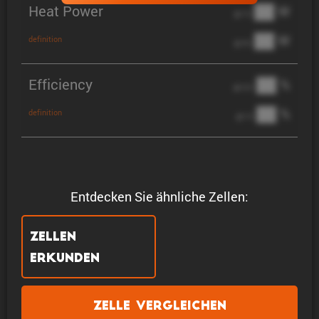
Heat Power
██ W
@ 1C
██ W
definition
@ 3C
Efficiency
██ %
@ C/2
██ %
definition
@ 1C
Entdecken Sie ähnliche Zellen:
Zellen
erkunden
Zelle vergleichen