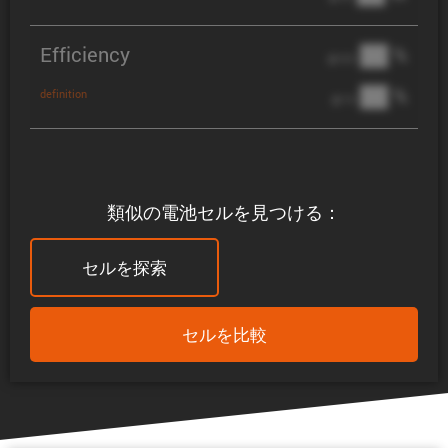
Efficiency
██ %
@ C/2
██ %
definition
@ 1C
類似の電池セルを見つける：
セルを探索
セルを比較