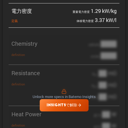
電力密度
1.29 kW/kg
重量電力密度
3.37 kW/l
定義
体積電力密度
Chemistry
████
cathode
████
definition
anode
Resistance
██ mΩ
R
AC
██ mΩ
definition
R
pol
██ mΩ
Unlock more specs in Batemo Insights
DCIR
INSIGHTSで解除
Heat Power
██ W
@ 1C
██ W
definition
@ 3C