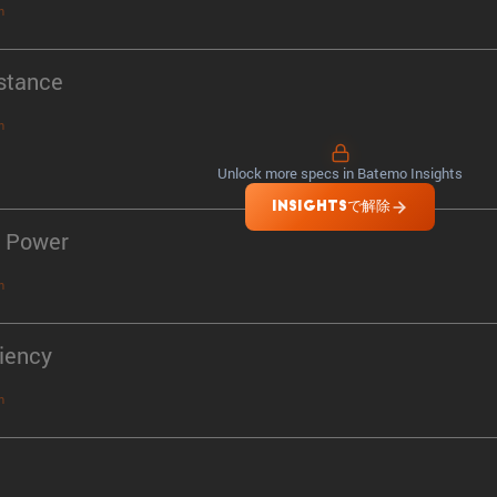
n
stance
n
Unlock more specs in Batemo Insights
INSIGHTSで解除
 Power
n
ciency
n