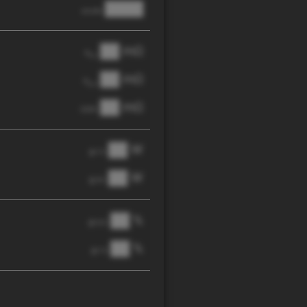
████
anode
██ mΩ
R
AC
██ mΩ
R
pol
██ mΩ
DCIR
██ W
@ 1C
██ W
@ 3C
██ %
@ C/2
██ %
@ 1C