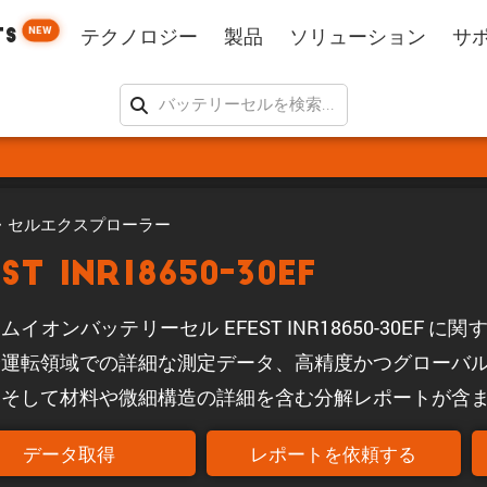
NEW
TS
テクノロジー
製品
ソリューション
サ
・セルエクスプローラー
EST INR18650-30EF
ムイオンバッテリーセル EFEST INR18650-30EF
全運転領域での詳細な測定データ、高精度かつグローバ
、そして材料や微細構造の詳細を含む分解レポートが含
データ取得
レポートを依頼する