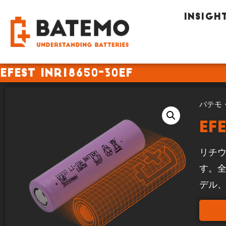
INSIGH
EFEST INR18650-30EF
バテモ
EF
リチウ
す。
デル