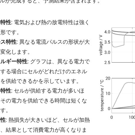
ルが完成すると、予測結果が含まれます。
: 電気および熱の放電特性は強く
電特性
線形です。
: 異なる電流パルスの形状が大
ルス特性
く変化します。
: グラフは、異なる電力で
ネルギー特性
作する場合にセルがどれだけのエネル
ーを供給できるかを示しています。
: セルが供給する電力が多いほ
力特性
、その電力を供給できる時間は短くな
ます。
: 熱損失が大きいほど、セルが加熱
特性
れ、結果として消費電力が高くなりま