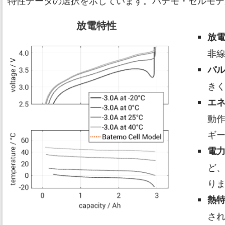
特性データの選択を示しています。バテモ・セルモデ
放電特性
放
非
パ
き
エ
動
ギ
電
ど
り
熱
さ