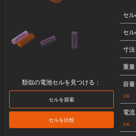
セル
セル
寸法
重量
類似の電池セルを見つける：
容量
定義
セルを探索
電流
セルを比較
定義