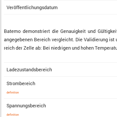
Veröf­fent­li­chungs­datum
Batemo demons­triert die Genau­ig­keit und Gültig­k
angege­benen Bereich vergleicht. Die Validie­rung ist u
reich der Zelle ab: Bei niedrigen und hohen Tempe­r
Ladezu­stands­be­reich
Strom­be­reich
defini­tion
Spannungs­be­reich
defini­tion