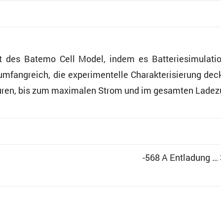
eit des Batemo Cell Model, indem es Batte­rie­si­mu­la
mfang­reich, die experi­men­telle Charak­te­ri­sie­rung d
a­turen, bis zum maximalen Strom und im gesamten Lade
-568 A Entla­dung …