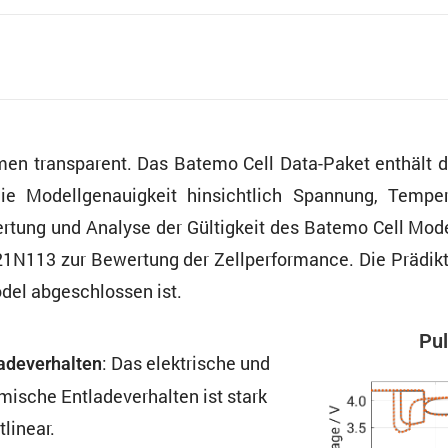
men trans­pa­rent. Das Batemo Cell Data-Paket enthäl
 Modell­ge­nau­ig­keit hinsicht­lich Spannung, Tempe
er­tung und Analyse der Gültig­keit des Batemo Cell Mod
221N113 zur Bewer­tung der Zellper­for­mance. Die Prädi
odel abgeschlossen ist.
Pul
: Das elektri­sche und
a­de­ver­halten
mi­sche Entla­de­ver­halten ist stark
tlinear.