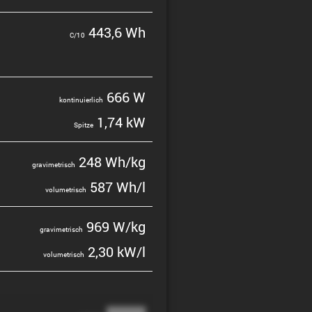
443,6 Wh
C/10
666 W
konti­nu­ier­lich
1,74 kW
Spitze
248 Wh/kg
gravi­me­trisch
587 Wh/l
volume­trisch
969 W/kg
gravi­me­trisch
2,30 kW/l
volume­trisch