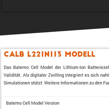
CALB L221N113 Modell
Das Batemo Cell Model der Lithium-Ion Batte­rie­zel
Validität. Als digitaler Zwilling integriert es sich n
Simula­tionen stützt. Weitere Infor­ma­tionen zu den 
Batemo Cell Model Version