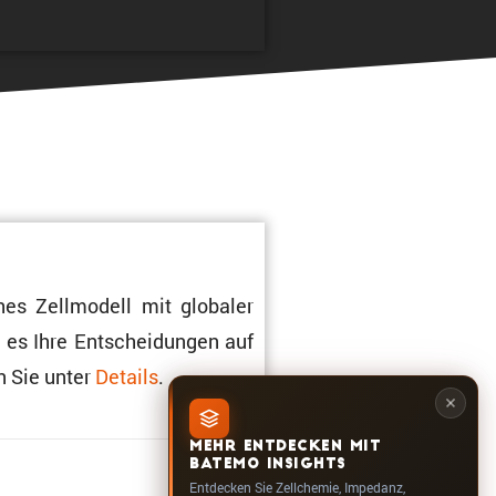
hes Zellmo­dell mit globaler
m es Ihre Entschei­dungen auf
n Sie unter
Details
.
MEHR ENTDECKEN MIT
1.312
BATEMO INSIGHTS
Entdecken Sie Zellchemie, Impedanz,