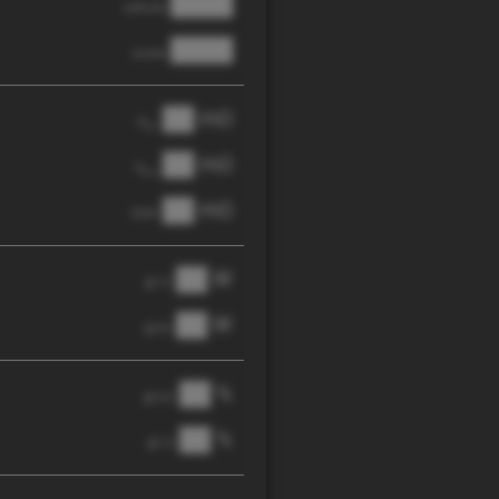
████
cathode
████
anode
██ mΩ
R
AC
██ mΩ
R
pol
██ mΩ
DCIR
██ W
@ 1C
██ W
@ 3C
██ %
@ C/2
██ %
@ 1C