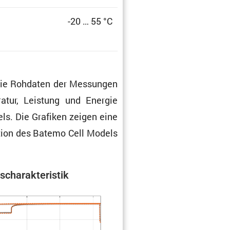
-20 … 55 °C
t die Rohdaten der Messungen
­ratur, Leistung und Energie
els. Die Grafiken zeigen eine
k­tion des Batemo Cell Models
scha­rak­te­ristik