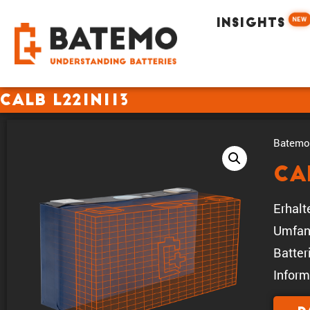
NEW
INSIGHTS
CALB L221N113
Batemo 
CA
Erhalt
Umfan
Batter
Inform