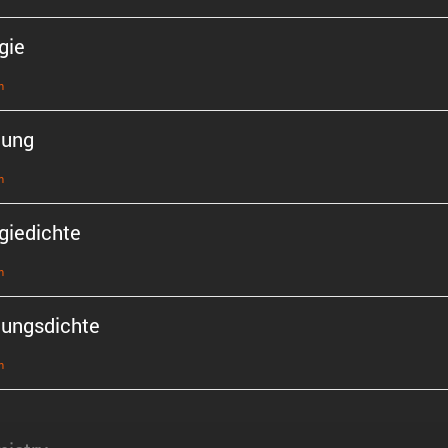
gie
n
tung
n
gie­dichte
n
tungs­dichte
n