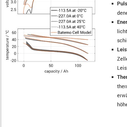
Puls
dene
Ener
lich
schi
Leis
Zell
Leis
Ther
ther
erwä
höhe