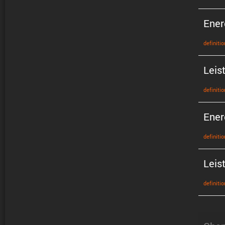
Ener
defini­tio
Leis
defini­tio
Ener
defini­tio
Leis
defini­tio