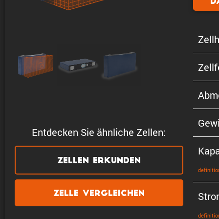
D
Zellh
Zell
Abme
Gewi
Entdecken Sie ähnliche Zellen:
Kapa
Zellen erkunden
defini­tio
Zelle vergleichen
Stro
defini­tio