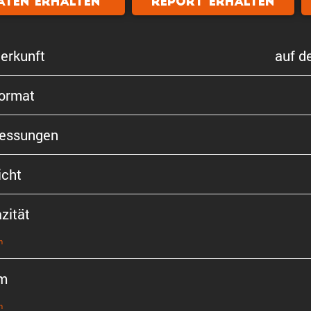
aten erhalten
Report erhalten
er­kunft
auf d
format
s­sungen
cht
zität
n
m
n