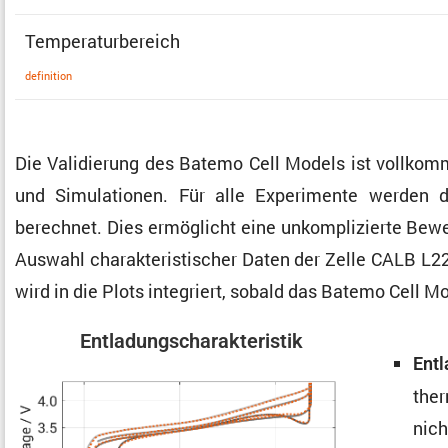
Tempe­ra­tur­be­reich
defini­tion
Die Validie­rung des Batemo Cell Models ist vollkom
und Simula­tionen. Für alle Experi­mente werden die
berechnet. Dies ermög­licht eine unkom­pli­zierte Bew
Auswahl charak­te­ris­ti­scher Daten der Zelle CALB L
wird in die Plots integriert, sobald das Batemo Cell M
Entla­dungs­cha­rak­te­ristik
Entl
ther
nich