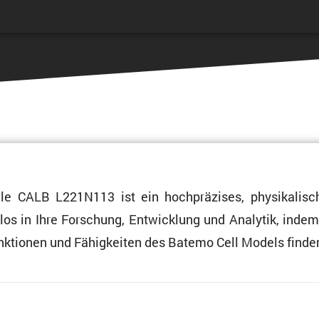
le CALB L221N113 ist ein hochprä­zises, physi­ka­li­sc
ahtlos in Ihre Forschung, Entwick­lung und Analytik, inde
Funktionen und Fähig­keiten des Batemo Cell Models finde