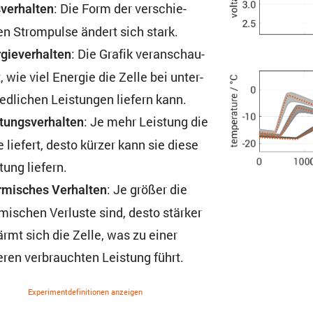
: Die Form der verschie­
ver­halten
n Strom­pulse ändert sich stark.
: Die Grafik veran­schau­
gie­ver­halten
t, wie viel Energie die Zelle bei unter­
ed­li­chen Leistungen liefern kann.
: Je mehr Leistung die
tungs­ver­halten
e liefert, desto kürzer kann sie diese
tung liefern.
: Je größer die
mi­sches Verhalten
mi­schen Verluste sind, desto stärker
rmt sich die Zelle, was zu einer
ren verbrauchten Leistung führt.
Experi­ment­de­fi­ni­tionen anzeigen