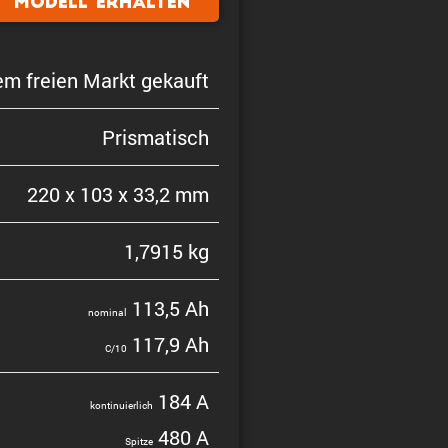
Modell erhalten
em freien Markt gekauft
Prisma­tisch
220 x 103 x 33,2 mm
1,7915 kg
113,5 Ah
nominal
117,9 Ah
C/10
184 A
konti­nu­ier­lich
480 A
Spitze