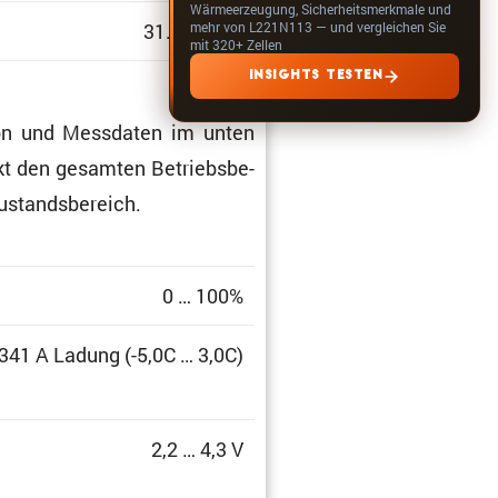
Wärmeerzeugung, Sicherheitsmerkmale und
mehr von L221N113 — und vergleichen Sie
31.12.2023
mit 320+ Zellen
INSIGHTS TESTEN
­tion und Messdaten im unten
eckt den gesamten Betriebs­be­
zustandsbereich.
0 … 100%
 341 A Ladung (-5,0C … 3,0C)
2,2 … 4,3 V