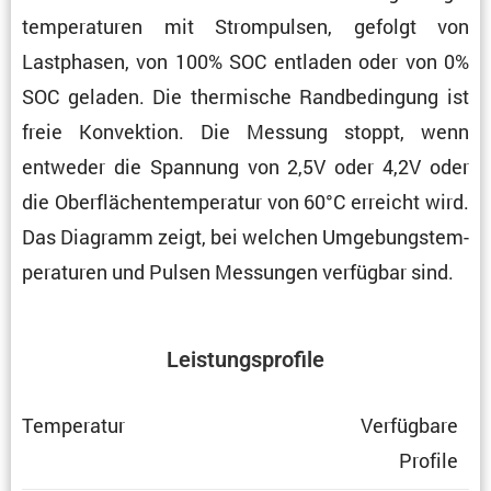
tem­pe­ra­turen mit Strom­pulsen, gefolgt von
Lastphasen, von 100% SOC entladen oder von 0%
SOC geladen. Die thermi­sche Randbe­din­gung ist
freie Konvek­tion. Die Messung stoppt, wenn
entweder die Spannung von 2,5V oder 4,2V oder
die Oberflä­chen­tem­pe­ratur von 60°C erreicht wird.
Das Diagramm zeigt, bei welchen Umgebungs­tem­
pe­ra­turen und Pulsen Messungen verfügbar sind.
Leistungs­pro­file
Tempe­ratur
Verfüg­bare
Profile