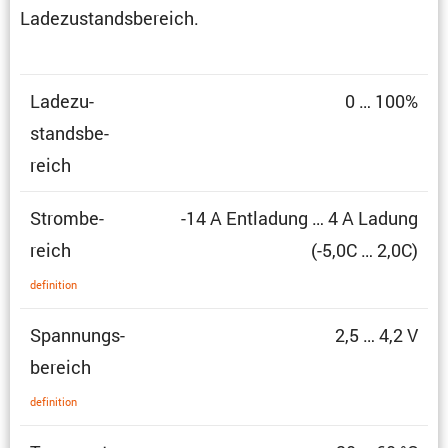
Ladezustandsbereich.
Ladezu­
0 … 100%
stands­be­
reich
Strom­be­
-14 A Entla­dung … 4 A Ladung
reich
(-5,0C … 2,0C)
defini­tion
Spannungs­
2,5 … 4,2 V
be­reich
defini­tion