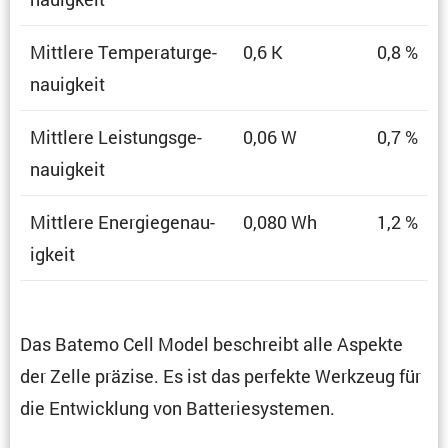
Mittlere Tempe­ra­tur­ge­
0,6 K
0,8 %
nau­ig­keit
Mittlere Leistungs­ge­
0,06 W
0,7 %
nau­ig­keit
Mittlere Energie­ge­nau­
0,080 Wh
1,2 %
ig­keit
Das Batemo Cell Model beschreibt alle Aspekte
der Zelle präzise. Es ist das perfekte Werkzeug für
die Entwick­lung von Batteriesystemen.