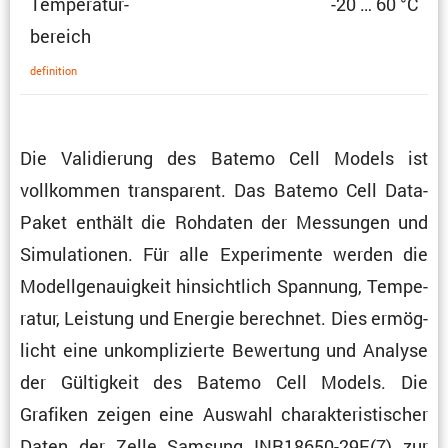
Tempe­ra­tur­
-20 … 60 °C
be­reich
defini­tion
Die Validie­rung des Batemo Cell Models ist
vollkommen trans­pa­rent. Das Batemo Cell Data-
Paket enthält die Rohdaten der Messungen und
Simula­tionen. Für alle Experi­mente werden die
Modell­ge­nau­ig­keit hinsicht­lich Spannung, Tempe­
ratur, Leistung und Energie berechnet. Dies ermög­
licht eine unkom­pli­zierte Bewer­tung und Analyse
der Gültig­keit des Batemo Cell Models. Die
Grafiken zeigen eine Auswahl charak­te­ris­ti­scher
Daten der Zelle Samsung INR18650-29E(7) zur