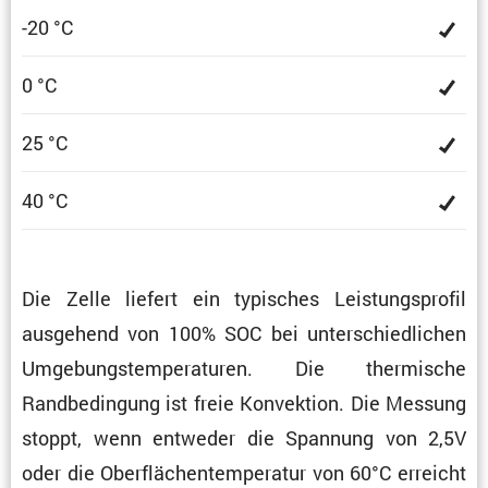
-20 °C
0 °C
25 °C
40 °C
Die Zelle liefert ein typisches Leistungs­profil
ausge­hend von 100% SOC bei unter­schied­li­chen
Umgebungs­tem­pe­ra­turen. Die thermi­sche
Randbe­din­gung ist freie Konvek­tion. Die Messung
stoppt, wenn entweder die Spannung von 2,5V
oder die Oberflä­chen­tem­pe­ratur von 60°C erreicht