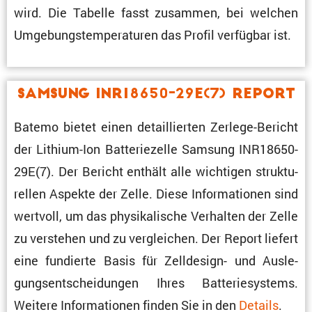
wird. Die Tabelle fasst zusammen, bei welchen
Umgebungs­tem­pe­ra­turen das Profil verfügbar ist.
Samsung INR18650-29E(7) Report
Batemo bietet einen detail­lierten Zerlege-Bericht
der Lithium-Ion Batte­rie­zelle Samsung INR18650-
29E(7). Der Bericht enthält alle wichtigen struk­tu­
rellen Aspekte der Zelle. Diese Infor­ma­tionen sind
wertvoll, um das physi­ka­li­sche Verhalten der Zelle
zu verstehen und zu verglei­chen. Der Report liefert
eine fundierte Basis für Zellde­sign- und Ausle­
gungs­ent­schei­dungen Ihres Batte­rie­sys­tems.
Weitere Infor­ma­tionen finden Sie in den
Details
.