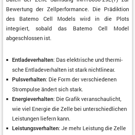
Bewer­tung der Zellper­for­mance. Die Prädik­tion
des Batemo Cell Models wird in die Plots
integriert, sobald das Batemo Cell Model
abgeschlossen ist.
: Das elektri­sche und thermi­
Entla­de­ver­halten
sche Entla­de­ver­halten ist stark nichtlinear.
: Die Form der verschie­denen
Pulsver­halten
Strom­pulse ändert sich stark.
: Die Grafik veran­schau­licht,
Energie­ver­halten
wie viel Energie die Zelle bei unter­schied­li­chen
Leistungen liefern kann.
: Je mehr Leistung die Zelle
Leistungs­ver­halten