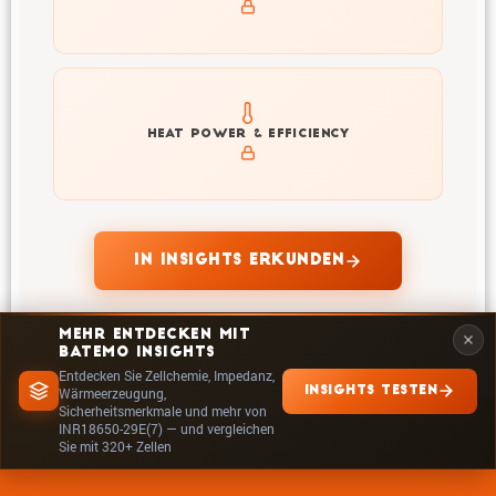
Explore heat generation and cell efficiency at different
HEAT POWER & EFFICIENCY
temperatures and powers of INR18650-29E(7)
IN INSIGHTS ERKUNDEN
MEHR ENTDECKEN MIT
BATEMO INSIGHTS
Entdecken Sie Zellchemie, Impedanz,
INSIGHTS TESTEN
Wärmeerzeugung,
Sicherheitsmerkmale und mehr von
INR18650-29E(7) — und vergleichen
Sie mit 320+ Zellen