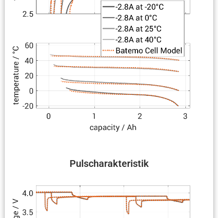
Pulscha­rak­te­ristik