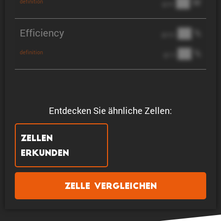
██ W
definition
@ 3C
Efficiency
██ %
@ C/2
██ %
definition
@ 1C
Entdecken Sie ähnliche Zellen:
Zellen
erkunden
Zelle vergleichen