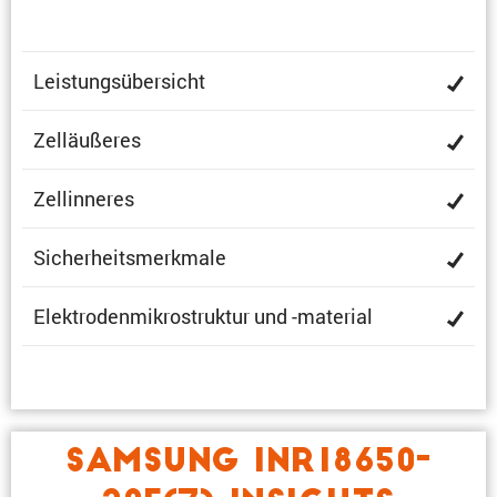
Leistungs­über­sicht
Zelläu­ßeres
Zellin­neres
Sicher­heits­merk­male
Elektro­den­mi­kro­struktur und -material
SAMSUNG INR18650-