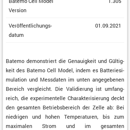
Batemo Cell Model
1.305
Version
Veröf­fent­li­chungs­
01.09.2021
datum
Batemo demons­triert die Genau­ig­keit und Gültig­
keit des Batemo Cell Model, indem es Batte­rie­si­
mu­la­tion und Messdaten im unten angege­benen
Bereich vergleicht. Die Validie­rung ist umfang­
reich, die experi­men­telle Charak­te­ri­sie­rung deckt
den gesamten Betriebs­be­reich der Zelle ab: Bei
niedrigen und hohen Tempe­ra­turen, bis zum
maximalen Strom und im gesamten