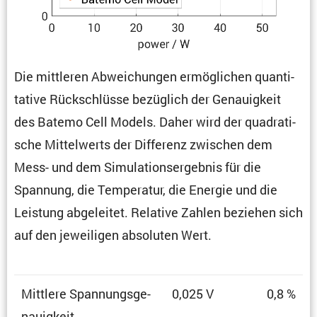
Die mittleren Abwei­chungen ermög­li­chen quanti­
ta­tive Rückschlüsse bezüg­lich der Genau­ig­keit
des Batemo Cell Models. Daher wird der quadra­ti­
sche Mittel­werts der Diffe­renz zwischen dem
Mess- und dem Simula­ti­ons­er­gebnis für die
Spannung, die Tempe­ratur, die Energie und die
Leistung abgeleitet. Relative Zahlen beziehen sich
auf den jewei­ligen absoluten Wert.
Mittlere Spannungs­ge­
0,025 V
0,8 %
nau­ig­keit