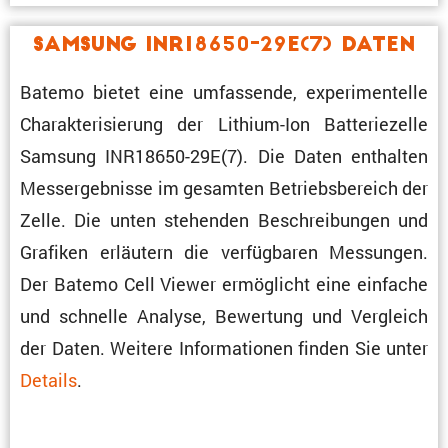
Samsung INR18650-29E(7) Daten
Batemo bietet eine umfas­sende, experi­men­telle
Charak­te­ri­sie­rung der Lithium-Ion Batte­rie­zelle
Samsung INR18650-29E(7). Die Daten enthalten
Messergeb­nisse im gesamten Betriebs­be­reich der
Zelle. Die unten stehenden Beschrei­bungen und
Grafiken erläu­tern die verfüg­baren Messungen.
Der Batemo Cell Viewer ermög­licht eine einfache
und schnelle Analyse, Bewer­tung und Vergleich
der Daten. Weitere Infor­ma­tionen finden Sie unter
Details
.