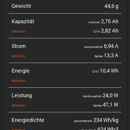
Gewicht
44,6 g
Kapazität
2,75 Ah
nominal
2,82 Ah
defini­tion
C/10
Strom
6,94 A
konti­nu­ier­lich
13,3 A
defini­tion
Spitze
Energie
10,4 Wh
C/10
defini­tion
Leistung
24,0 W
konti­nu­ier­lich
47,1 W
defini­tion
Spitze
Energie­dichte
234 Wh/kg
gravi­me­trisch
624 Wh/l
defini­tion