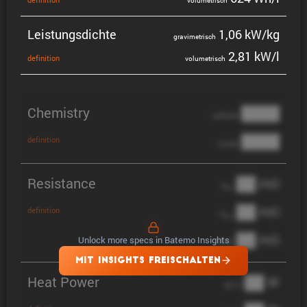
volume­trisch
Leistungs­dichte
1,06 kW/kg
gravi­me­trisch
2,81 kW/l
defini­tion
volume­trisch
Chemistry
████
cathode
████
definition
anode
Resistance
██ mΩ
R
AC
██ mΩ
definition
R
pol
██ mΩ
Unlock more specs in Batemo Insights
DCIR
MIT INSIGHTS FREISCHALTEN
Heat Power
██ W
@ 1C