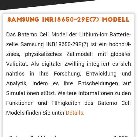
Samsung INR18650-29E(7) Modell
Das Batemo Cell Model der Lithium-Ion Batte­rie­
zelle Samsung INR18650-29E(7) ist ein hochprä­
zises, physi­ka­li­sches Zellmo­dell mit globaler
Validität. Als digitaler Zwilling integriert es sich
nahtlos in Ihre Forschung, Entwick­lung und
Analytik, indem es Ihre Entschei­dungen auf
Simula­tionen stützt. Weitere Infor­ma­tionen zu den
Funktionen und Fähig­keiten des Batemo Cell
Models finden Sie unter
Details
.