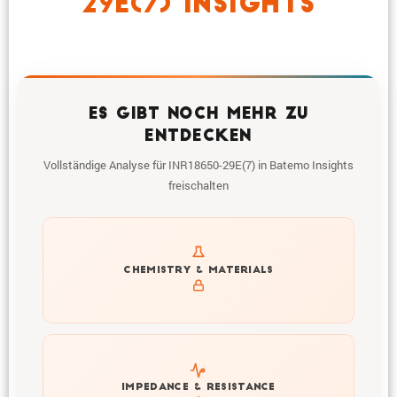
29E(7) INSIGHTS
ES GIBT NOCH MEHR ZU
ENTDECKEN
Vollständige Analyse für INR18650-29E(7) in Batemo Insights
freischalten
Get to know active materials for the INR18650-29E(7)
CHEMISTRY & MATERIALS
Explore impedance spectrum and DCIR (SOC, T) of
IMPEDANCE & RESISTANCE
INR18650-29E(7)