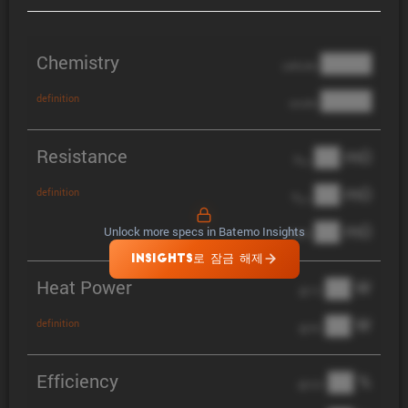
Chemistry
████
cathode
████
definition
anode
Resistance
██ mΩ
R
AC
██ mΩ
definition
R
pol
██ mΩ
Unlock more specs in Batemo Insights
DCIR
INSIGHTS로 잠금 해제
Heat Power
██ W
@ 1C
██ W
definition
@ 3C
Efficiency
██ %
@ C/2