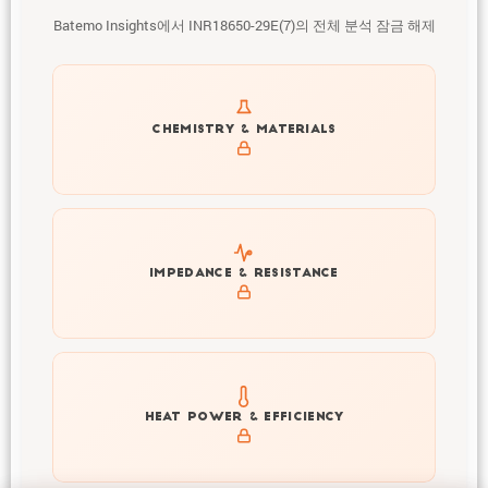
Batemo Insights에서 INR18650-29E(7)의 전체 분석 잠금 해제
Get to know active materials for the INR18650-29E(7)
CHEMISTRY & MATERIALS
Explore impedance spectrum and DCIR (SOC, T) of
IMPEDANCE & RESISTANCE
INR18650-29E(7)
Explore heat generation and cell efficiency at different
HEAT POWER & EFFICIENCY
temperatures and powers of INR18650-29E(7)