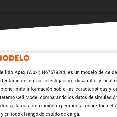
Modelo
de litio Apex (Wuxi) H676793CL es un modelo de celda f
ec­ta­mente en su inves­ti­ga­ción, desarrollo y análi
tener más infor­ma­ción sobre las carac­te­rís­ticas y
Batemo Cell Model compa­rando los datos de simula­ción
tensa, la carac­te­ri­za­ción experi­mental cubre toda el 
a y en todo el rango de estado de carga.