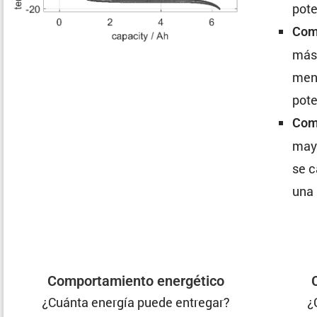
pote
Comp
más 
men
pote
Comp
mayo
se c
una
Compor­ta­miento energético
¿Cuánta energía puede entregar?
¿