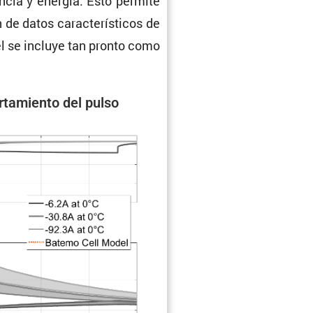
encia y energía. Esto permite
e datos carac­te­rís­ticos de
el se incluye tan pronto como
ta­miento del pulso