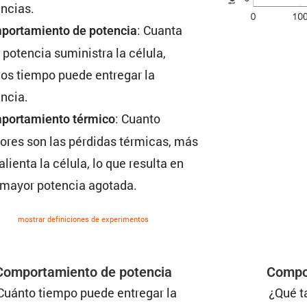
ncias.
: Cuanta
or­ta­miento de potencia
potencia suministra la célula,
os tiempo puede entregar la
ncia.
: Cuanto
or­ta­miento térmico
res son las pérdidas térmicas, más
alienta la célula, lo que resulta en
 mayor potencia agotada.
mostrar defini­ciones de experi­mentos
Compor­ta­miento de potencia
Compor
Cuánto tiempo puede entregar la
¿Qué t