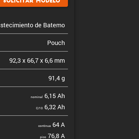
Solicitar modelo
ste­ci­miento de Batemo
Pouch
92,3 x 66,7 x 6,6 mm
91,4 g
6,15 Ah
nominal
6,32 Ah
C/10
64 A
continua
76,8 A
pico