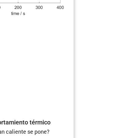
­ta­miento térmico
an caliente se pone?