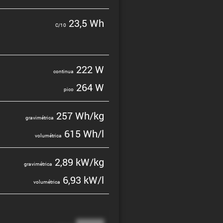
23,5 Wh
C/10
222 W
continua
264 W
pico
257 Wh/kg
gravi­mé­trica
615 Wh/l
volumé­trica
2,89 kW/kg
gravi­mé­trica
6,93 kW/l
volumé­trica