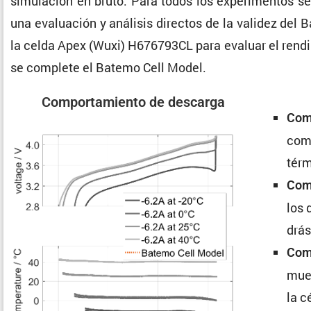
simula­ción en bruto. Para todos los experi­mentos se 
una evalua­ción y análisis directos de la validez del 
la celda Apex (Wuxi) H676793CL para evaluar el rendi­
se complete el Batemo Cell Model.
Compor­ta­miento de descarga
Comp
comp
térm
Comp
los 
drá
Comp
mues
la c