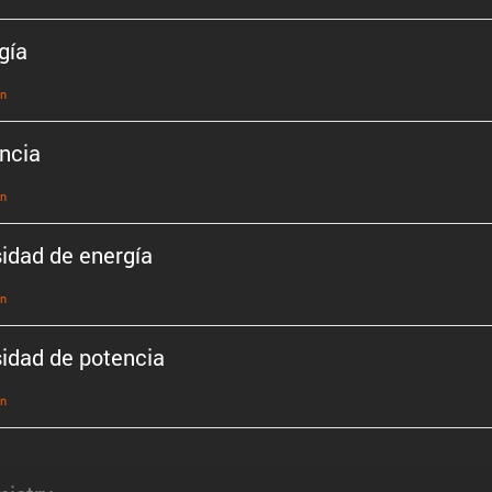
gía
ón
ncia
ón
idad de energía
ón
idad de potencia
ón