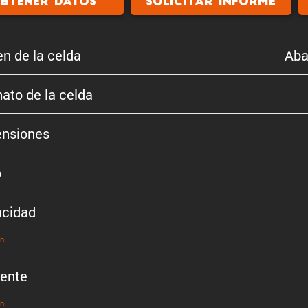
btener datos
Solicitar informe
en de la celda
Aba
ato de la celda
n­siones
o
cidad
ón
iente
ón