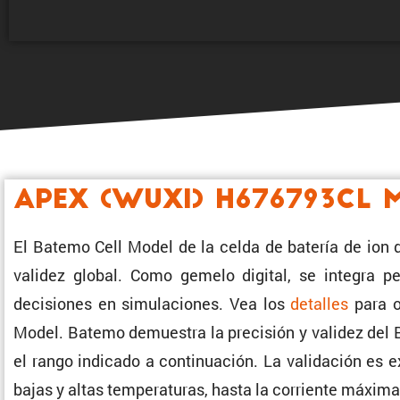
Apex (Wuxi) H676793CL 
El Batemo Cell Model de la celda de batería de ion 
validez global. Como gemelo digital, se integra perf
decisiones en simula­ciones. Vea los
detalles
para ob
Model. Batemo demuestra la preci­sión y validez del 
el rango indicado a conti­nua­ción. La valida­ción es ex
bajas y altas tempe­ra­turas, hasta la corriente máxim