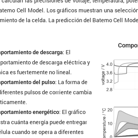
calculan las preci­siones de voltaje, tempe­ra­tura, pot
Batemo Cell Model. Los gráficos muestran una selec­ción d
miento de la celda. La predic­ción del Batemo Cell Mod
Compor­
: El
or­ta­miento de descarga
or­ta­miento de descarga eléctrica y
ica es fuerte­mente no lineal.
: La forma de
or­ta­miento del pulso
diferentes pulsos de corriente cambia
sticamente.
: El gráfico
or­ta­miento energé­tico
tra cuánta energía puede entregar
élula cuando se opera a diferentes