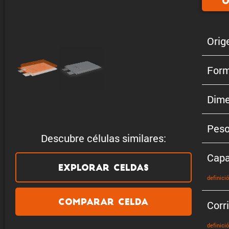
O
Orig
Form
Dime
Pes
Descubre células similares:
Capa
Explorar celdas
defini­ci
Comparar celda
Corr
defini­ci