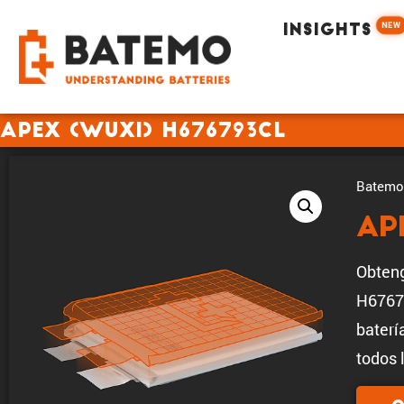
NEW
INSIGHTS
Apex (Wuxi) H676793CL
Batemo 
Ap
Obteng
H67679
baterí
todos 