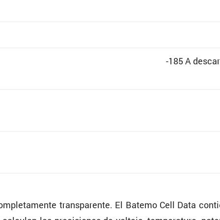
-185 A descar
mple­ta­mente trans­pa­rente. El Batemo Cell Data cont