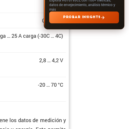
datos de envejecimiento, análisis térmico y
más
PROBAR INSIGHTS
0 … 100%
ga … 25 A carga (-30C … 4C)
2,8 … 4,2 V
-20 … 70 °C
iene los datos de medición y