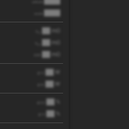
████
cathode
████
anode
██ mΩ
R
AC
██ mΩ
R
pol
██ mΩ
DCIR
██ W
@ 1C
██ W
@ 3C
██ %
@ C/2
██ %
@ 1C