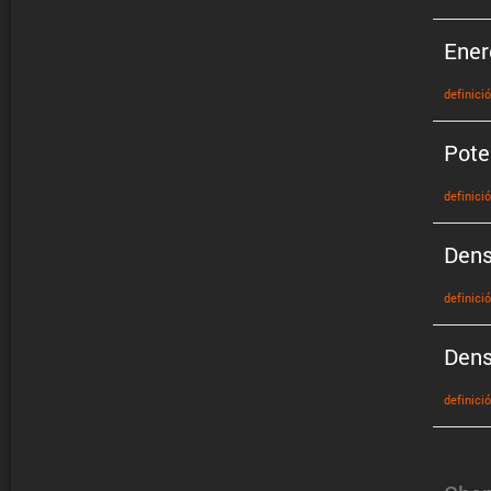
Ener
defini­ci
Pote
defini­ci
Dens
defini­ci
Dens
defini­ci