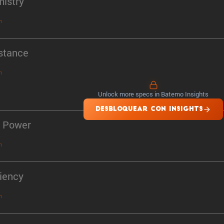
istry
n
stance
n
Unlock more specs in Batemo Insights
DESBLOQUEAR CON INSIGHTS
 Power
n
ciency
n