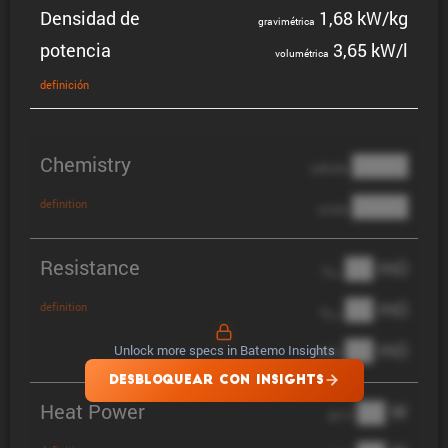
Densidad de
1,68 kW/kg
gravi­mé­trica
potencia
3,65 kW/l
volumé­trica
defini­ción
Chemistry
████
cathode
████
definition
anode
Resistance
██ mΩ
R
AC
██ mΩ
definition
R
pol
██ mΩ
Unlock more specs in Batemo Insights
DCIR
DESBLOQUEAR CON INSIGHTS
Heat Power
██ W
@ 1C