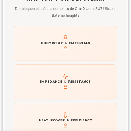
Desbloquea el análisis completo de Qilin Xiaomi SU7 Ultra en
Batemo Insights
Get to know active materials for the Qilin Xiaomi SU7
CHEMISTRY & MATERIALS
Ultra
Explore impedance spectrum and DCIR (SOC, T) of Qilin
IMPEDANCE & RESISTANCE
Xiaomi SU7 Ultra
Explore heat generation and cell efficiency at different
HEAT POWER & EFFICIENCY
temperatures and powers of Qilin Xiaomi SU7 Ultra