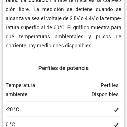
tales. La condi­ción límite térmica es la convec­
ción libre. La medición se detiene cuando se
alcanza ya sea el voltaje de 2,5V o 4,4V o la tempe­
ra­tura super­fi­cial de 60°C. El gráfico muestra para
qué tempe­ra­turas ambien­tales y pulsos de
corriente hay mediciones disponibles.
Perfiles de potencia
Tempe­ra­tura
Perfiles
ambiente
Dispo­ni­bles
-20 °C
0 °C