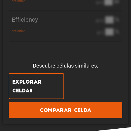
██ W
definition
@ 3C
Efficiency
██ %
@ C/2
██ %
definition
@ 1C
Descubre células similares:
Explorar
celdas
Comparar celda