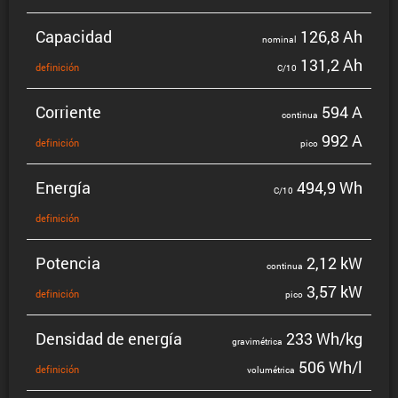
Capacidad
126,8 Ah
nominal
131,2 Ah
defini­ción
C/10
Corriente
594 A
continua
992 A
defini­ción
pico
Energía
494,9 Wh
C/10
defini­ción
Potencia
2,12 kW
continua
3,57 kW
defini­ción
pico
Densidad de energía
233 Wh/kg
gravi­mé­trica
506 Wh/l
defini­ción
volumé­trica