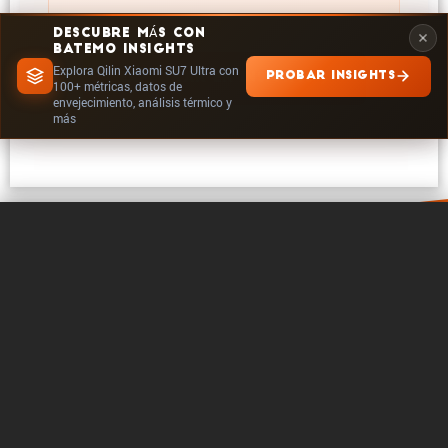
DESCUBRE MÁS CON
BATEMO INSIGHTS
Explora Qilin Xiaomi SU7 Ultra con
PROBAR INSIGHTS
EXPLORAR EN INSIGHTS
100+ métricas, datos de
envejecimiento, análisis térmico y
más
0 / 5
Borrar
Comparar ahora
Acerca de Batemo
Contacto
Carrera profe­sional
Seguir en
Legales
Configuración de cookies