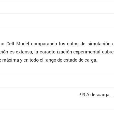
mo Cell Model compa­rando los datos de simula­ción d
ión es extensa, la carac­te­ri­za­ción experi­mental cubre
nte máxima y en todo el rango de estado de carga.
-99 A descarga … 