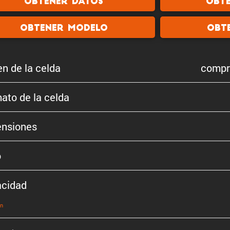
Obtener datos
Obt
Obtener modelo
Obt
en de la celda
compra
ato de la celda
n­siones
o
cidad
ón