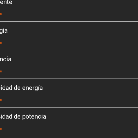
iente
ón
gía
ón
ncia
ón
idad de energía
ón
idad de potencia
ón