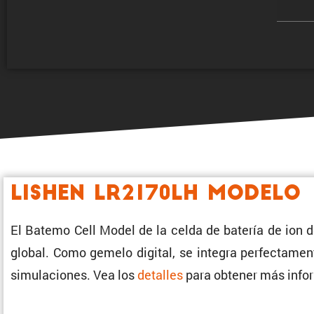
Lishen LR2170LH Modelo
El Batemo Cell Model de la celda de batería de ion d
global. Como gemelo digital, se integra perfec­ta­ment
simula­ciones. Vea los
detalles
para obtener más infor­