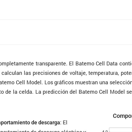
mple­ta­mente trans­pa­rente. El Batemo Cell Data cont
calculan las preci­siones de voltaje, tempe­ra­tura, pot
Batemo Cell Model. Los gráficos muestran una selec­ción d
to de la celda. La predic­ción del Batemo Cell Model s
Compor­
: El
or­ta­miento de descarga
or­ta­miento de descarga eléctrica y