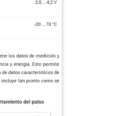
2,5 … 4,2 V
-20 … 70 °C
iene los datos de medición y
encia y energía. Esto permite
e datos carac­te­rís­ticos de
e incluye tan pronto como se
ta­miento del pulso