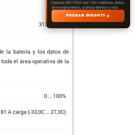
Explora LR2170LH con 100+ métricas, datos
1.312
de envejecimiento, análisis térmico y más
PROBAR INSIGHTS
31.03.2024
e la batería y los datos de
 toda el área opera­tiva de la
0 … 100%
81 A carga (-33,0C … 27,0C)