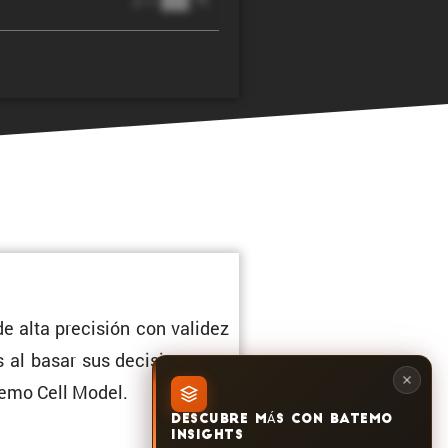
@ 1C
 alta preci­sión con validez
as al basar sus decisiones en
atemo Cell Model.
DESCUBRE MÁS CON BATEMO
INSIGHTS