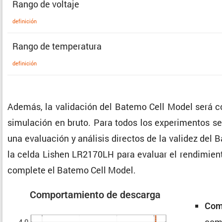
Rango de voltaje
defini­ción
Rango de temperatura
defini­ción
Además, la valida­ción del Batemo Cell Model será co
simula­ción en bruto. Para todos los experi­mentos se 
una evalua­ción y análisis directos de la validez del 
la celda Lishen LR2170LH para evaluar el rendi­mien
complete el Batemo Cell Model.
Compor­ta­miento de descarga
Comp
comp