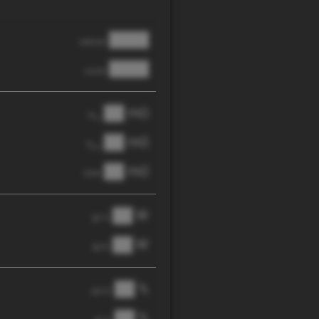
████
cathode
████
anode
██ mΩ
R
AC
██ mΩ
R
pol
██ mΩ
DCIR
██ W
@ 1C
██ W
@ 3C
██ %
@ C/2
██ %