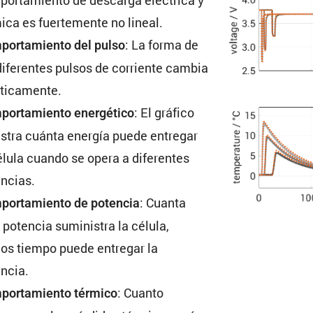
ica es fuerte­mente no lineal.
: La forma de
or­ta­miento del pulso
diferentes pulsos de corriente cambia
sticamente.
: El gráfico
or­ta­miento energé­tico
tra cuánta energía puede entregar
élula cuando se opera a diferentes
ncias.
: Cuanta
or­ta­miento de potencia
potencia suministra la célula,
os tiempo puede entregar la
ncia.
: Cuanto
or­ta­miento térmico