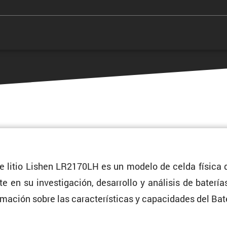
e litio Lishen LR2170LH es un modelo de celda física de
e en su inves­ti­ga­ción, desarrollo y análisis de baterí
ma­ción sobre las carac­te­rís­ticas y capaci­dades del B