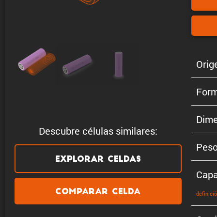
Orig
Form
Dime
Descubre células similares:
Pes
Explorar celdas
Capa
Comparar celda
defini­ci