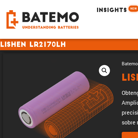
NEW
INSIGHTS
Lishen LR2170LH
Batemo 
Li
Obteng
Amplio
precis
sobre 