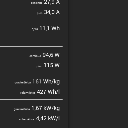
27,9 A
continua
34,0 A
pico
11,1 Wh
C/10
94,6 W
continua
115 W
pico
161 Wh/kg
gravi­mé­trica
427 Wh/l
volumé­trica
1,67 kW/kg
gravi­mé­trica
4,42 kW/l
volumé­trica