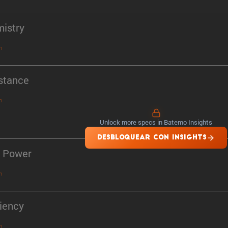
istry
n
stance
n
Unlock more specs in Batemo Insights
DESBLOQUEAR CON INSIGHTS
 Power
n
ciency
n