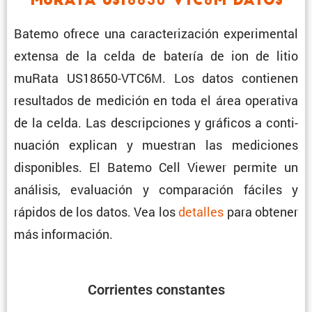
muRata US18650-VTC6M Datos
Batemo ofrece una carac­te­ri­za­ción experi­mental
extensa de la celda de batería de ion de litio
muRata US18650-VTC6M. Los datos contienen
resul­tados de medición en toda el área opera­tiva
de la celda. Las descrip­ciones y gráficos a conti­
nua­ción explican y muestran las mediciones
dispo­ni­bles. El Batemo Cell Viewer permite un
análisis, evalua­ción y compa­ra­ción fáciles y
rápidos de los datos. Vea los
detalles
para obtener
más información.
Corrientes constantes