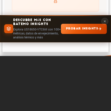
DESCUBRE MÁS CON
BATEMO INSIGHTS
EXPLORAR EN INSIGHTS
PROBAR INSIGHTS
Explora US18650-VTC6M con 100+
métricas, datos de envejecimiento,
análisis térmico y más
0 / 5
Borrar
Comparar ahora
Acerca de Batemo
Contacto
Carrera profe­sional
Seguir en
Legales
Configuración de cookies