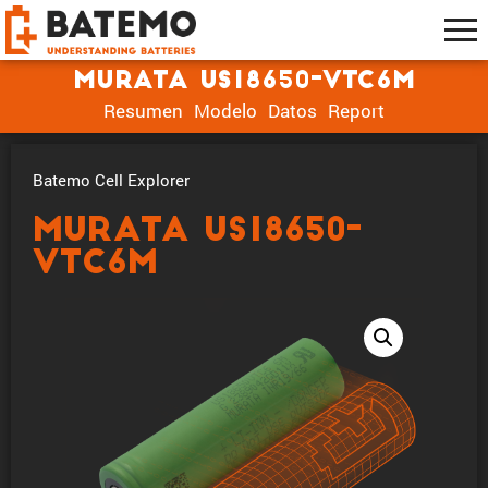
muRata US18650-VTC6M
Resumen
Modelo
Datos
Report
Batemo Cell Explorer
muRata US18650-
VTC6M