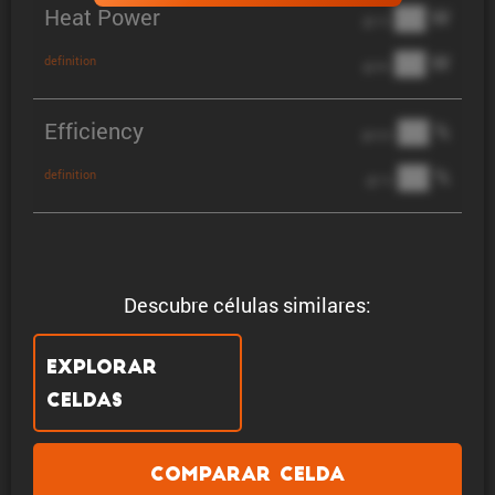
Heat Power
██ W
@ 1C
██ W
definition
@ 3C
Efficiency
██ %
@ C/2
██ %
definition
@ 1C
Descubre células similares:
Explorar
celdas
Comparar celda