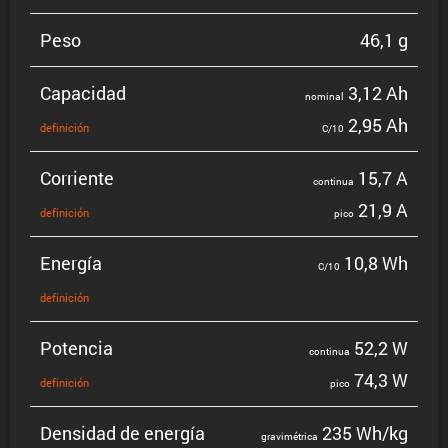
Peso
46,1 g
Capacidad
3,12 Ah
nominal
2,95 Ah
defini­ción
C/10
Corriente
15,7 A
continua
21,9 A
defini­ción
pico
Energía
10,8 Wh
C/10
defini­ción
Potencia
52,2 W
continua
74,3 W
defini­ción
pico
Densidad de energía
235 Wh/kg
gravi­mé­trica