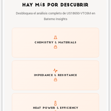
HAY MÁS POR DESCUBRIR
Desbloquea el análisis completo de US18650-VTC6M en
Batemo Insights
Get to know active materials for the US18650-VTC6M
CHEMISTRY & MATERIALS
Explore impedance spectrum and DCIR (SOC, T) of
IMPEDANCE & RESISTANCE
US18650-VTC6M
Explore heat generation and cell efficiency at different
HEAT POWER & EFFICIENCY
temperatures and powers of US18650-VTC6M