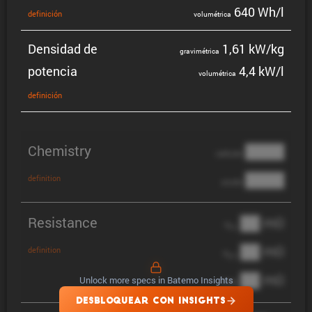
640 Wh/l
defini­ción
volumé­trica
Densidad de
1,61 kW/kg
gravi­mé­trica
potencia
4,4 kW/l
volumé­trica
defini­ción
Chemistry
████
cathode
████
definition
anode
Resistance
██ mΩ
R
AC
██ mΩ
definition
R
pol
██ mΩ
Unlock more specs in Batemo Insights
DCIR
DESBLOQUEAR CON INSIGHTS