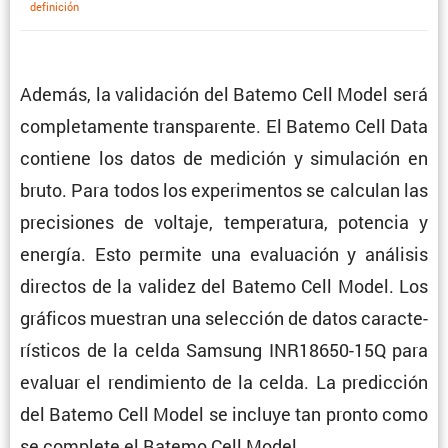
defini­ción
Además, la valida­ción del Batemo Cell Model será
comple­ta­mente trans­pa­rente. El Batemo Cell Data
contiene los datos de medición y simula­ción en
bruto. Para todos los experi­mentos se calculan las
preci­siones de voltaje, tempe­ra­tura, potencia y
energía. Esto permite una evalua­ción y análisis
directos de la validez del Batemo Cell Model. Los
gráficos muestran una selec­ción de datos carac­te­
rís­ticos de la celda Samsung INR18650-15Q para
evaluar el rendi­miento de la celda. La predic­ción
del Batemo Cell Model se incluye tan pronto como
se complete el Batemo Cell Model.