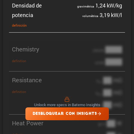
Densidad de
1,24 kW/kg
gravi­mé­trica
potencia
3,19 kW/l
volumé­trica
defini­ción
Chemistry
████
cathode
████
definition
anode
Resistance
██ mΩ
R
AC
██ mΩ
definition
R
pol
██ mΩ
Unlock more specs in Batemo Insights
DCIR
DESBLOQUEAR CON INSIGHTS
Heat Power
██ W
@ 1C