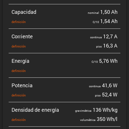
Capacidad
1,50 Ah
nominal
1,54 Ah
defini­ción
C/10
Corriente
12,7 A
continua
16,3 A
defini­ción
pico
Energía
5,76 Wh
C/10
defini­ción
Potencia
41,6 W
continua
52,4 W
defini­ción
pico
Densidad de energía
136 Wh/kg
gravi­mé­trica
350 Wh/l
defini­ción
volumé­trica