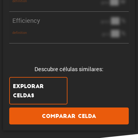
██ W
definition
@ 3C
Efficiency
██ %
@ C/2
██ %
definition
@ 1C
Descubre células similares:
Explorar
celdas
Comparar celda