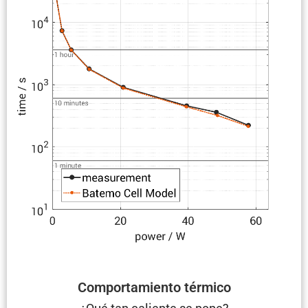
Compor­ta­miento térmico
¿Qué tan caliente se pone?