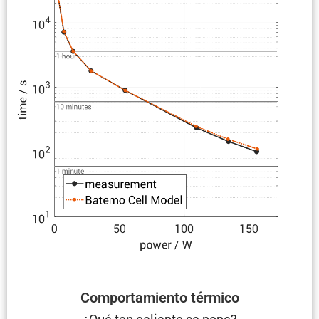
Compor­ta­miento térmico
¿Qué tan caliente se pone?