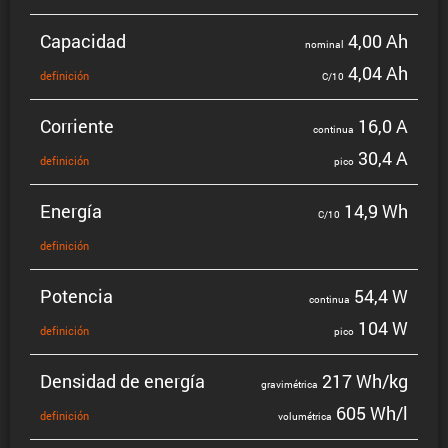
Capacidad
4,00 Ah
nominal
4,04 Ah
defini­ción
C/10
Corriente
16,0 A
continua
30,4 A
defini­ción
pico
Energía
14,9 Wh
C/10
defini­ción
Potencia
54,4 W
continua
104 W
defini­ción
pico
Densidad de energía
217 Wh/kg
gravi­mé­trica
605 Wh/l
defini­ción
volumé­trica