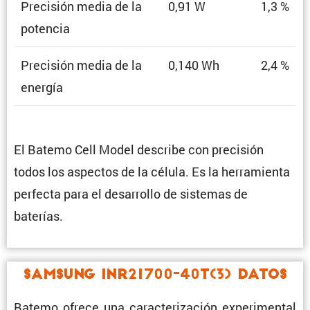
Preci­sión media de la
0,91 W
1,3 %
potencia
Preci­sión media de la
0,140 Wh
2,4 %
energía
El Batemo Cell Model describe con preci­sión
todos los aspectos de la célula. Es la herra­mienta
perfecta para el desarrollo de sistemas de
baterías.
Samsung INR21700-40T(3) Datos
Batemo ofrece una carac­te­ri­za­ción experi­mental