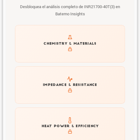
Desbloquea el análisis completo de INR21700-40T(3) en
Batemo Insights
Get to know active materials for the INR21700-40T(3)
CHEMISTRY & MATERIALS
Explore impedance spectrum and DCIR (SOC, T) of
IMPEDANCE & RESISTANCE
INR21700-40T(3)
Explore heat generation and cell efficiency at different
HEAT POWER & EFFICIENCY
temperatures and powers of INR21700-40T(3)