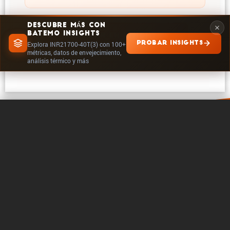
DESCUBRE MÁS CON
BATEMO INSIGHTS
EXPLORAR EN INSIGHTS
PROBAR INSIGHTS
Explora INR21700-40T(3) con 100+
métricas, datos de envejecimiento,
análisis térmico y más
0 / 5
Borrar
Comparar ahora
Acerca de Batemo
Contacto
Carrera profe­sional
Seguir en
Legales
Configuración de cookies
Derechos de autor ©. 2026 - Batemo GmbH