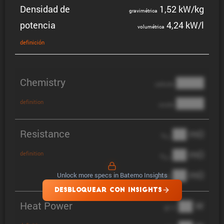
Densidad de
1,52 kW/kg
gravi­mé­trica
potencia
4,24 kW/l
volumé­trica
defini­ción
Chemistry
████
cathode
████
definition
anode
Resistance
██ mΩ
R
AC
██ mΩ
definition
R
pol
██ mΩ
Unlock more specs in Batemo Insights
DCIR
DESBLOQUEAR CON INSIGHTS
Heat Power
██ W
@ 1C