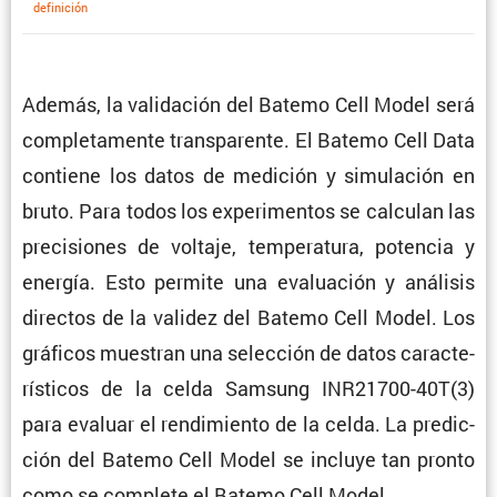
defini­ción
Además, la valida­ción del Batemo Cell Model será
comple­ta­mente trans­pa­rente. El Batemo Cell Data
contiene los datos de medición y simula­ción en
bruto. Para todos los experi­mentos se calculan las
preci­siones de voltaje, tempe­ra­tura, potencia y
energía. Esto permite una evalua­ción y análisis
directos de la validez del Batemo Cell Model. Los
gráficos muestran una selec­ción de datos carac­te­
rís­ticos de la celda Samsung INR21700-40T(3)
para evaluar el rendi­miento de la celda. La predic­
ción del Batemo Cell Model se incluye tan pronto
como se complete el Batemo Cell Model.