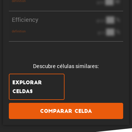
██ W
definition
@ 3C
Efficiency
██ %
@ C/2
██ %
definition
@ 1C
Descubre células similares:
Explorar
celdas
Comparar celda