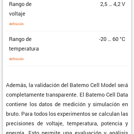
Rango de
2,5 … 4,2 V
voltaje
defini­ción
Rango de
-20 … 60 °C
temperatura
defini­ción
Además, la valida­ción del Batemo Cell Model será
comple­ta­mente trans­pa­rente. El Batemo Cell Data
contiene los datos de medición y simula­ción en
bruto. Para todos los experi­mentos se calculan las
preci­siones de voltaje, tempe­ra­tura, potencia y
energía. Esto permite una evalua­ción y análisis