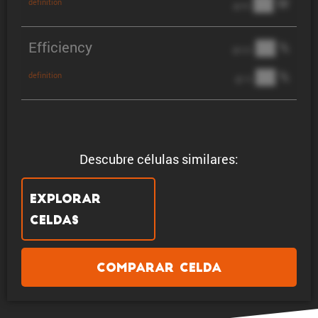
██ W
definition
@ 3C
Efficiency
██ %
@ C/2
██ %
definition
@ 1C
Descubre células similares:
Explorar
celdas
Comparar celda