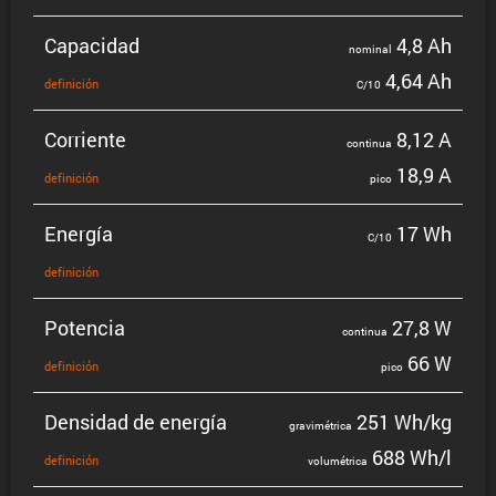
Capacidad
4,8 Ah
nominal
4,64 Ah
defini­ción
C/10
Corriente
8,12 A
continua
18,9 A
defini­ción
pico
Energía
17 Wh
C/10
defini­ción
Potencia
27,8 W
continua
66 W
defini­ción
pico
Densidad de energía
251 Wh/kg
gravi­mé­trica
688 Wh/l
defini­ción
volumé­trica