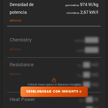
Densidad de
974 W/kg
gravi­mé­trica
potencia
2,67 kW/l
volumé­trica
defini­ción
Chemistry
████
cathode
████
definition
anode
Resistance
██ mΩ
R
AC
██ mΩ
definition
R
pol
██ mΩ
Unlock more specs in Batemo Insights
DCIR
DESBLOQUEAR CON INSIGHTS
Heat Power
██ W
@ 1C