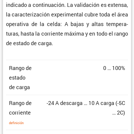
indicado a conti­nua­ción. La valida­ción es extensa,
la carac­te­ri­za­ción experi­mental cubre toda el área
opera­tiva de la celda: A bajas y altas tempe­ra­
turas, hasta la corriente máxima y en todo el rango
de estado de carga.
Rango de
0 … 100%
estado
de carga
Rango de
-24 A descarga … 10 A carga (-5C
corriente
… 2C)
defini­ción