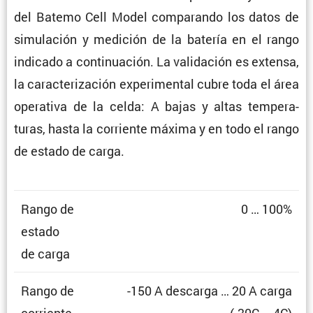
del Batemo Cell Model compa­rando los datos de
simula­ción y medición de la batería en el rango
indicado a conti­nua­ción. La valida­ción es extensa,
la carac­te­ri­za­ción experi­mental cubre toda el área
opera­tiva de la celda: A bajas y altas tempe­ra­
turas, hasta la corriente máxima y en todo el rango
de estado de carga.
Rango de
0 … 100%
estado
de carga
Rango de
-150 A descarga … 20 A carga
corriente
(-30C … 4C)