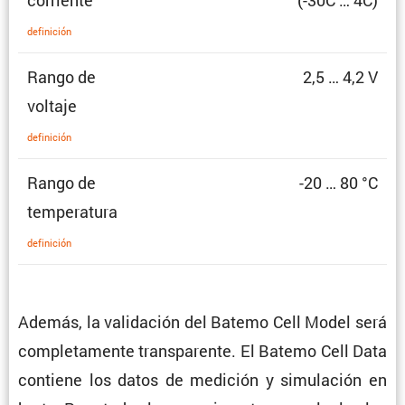
defini­ción
Rango de
2,5 … 4,2 V
voltaje
defini­ción
Rango de
-20 … 80 °C
temperatura
defini­ción
Además, la valida­ción del Batemo Cell Model será
comple­ta­mente trans­pa­rente. El Batemo Cell Data
contiene los datos de medición y simula­ción en