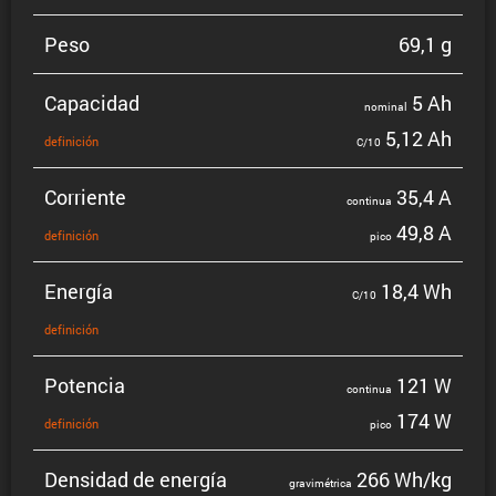
Peso
69,1 g
Capacidad
5 Ah
nominal
5,12 Ah
defini­ción
C/10
Corriente
35,4 A
continua
49,8 A
defini­ción
pico
Energía
18,4 Wh
C/10
defini­ción
Potencia
121 W
continua
174 W
defini­ción
pico
Densidad de energía
266 Wh/kg
gravi­mé­trica