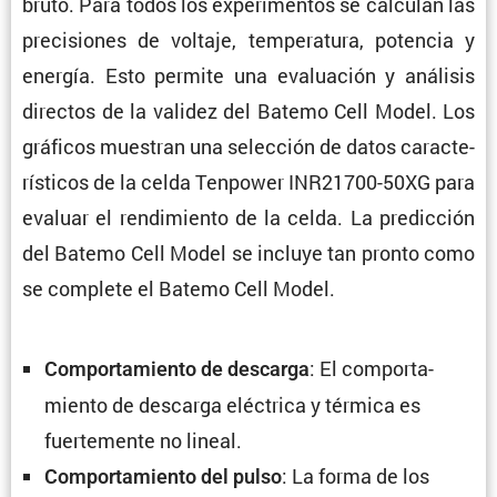
bruto. Para todos los experi­mentos se calculan las
preci­siones de voltaje, tempe­ra­tura, potencia y
energía. Esto permite una evalua­ción y análisis
directos de la validez del Batemo Cell Model. Los
gráficos muestran una selec­ción de datos carac­te­
rís­ticos de la celda Tenpower INR21700-50XG para
evaluar el rendi­miento de la celda. La predic­ción
del Batemo Cell Model se incluye tan pronto como
se complete el Batemo Cell Model.
: El compor­ta­
Compor­ta­miento de descarga
miento de descarga eléctrica y térmica es
fuerte­mente no lineal.
: La forma de los
Compor­ta­miento del pulso