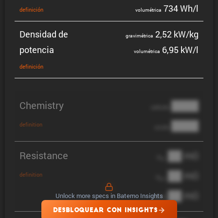
734 Wh/l
defini­ción
volumé­trica
Densidad de
2,52 kW/kg
gravi­mé­trica
potencia
6,95 kW/l
volumé­trica
defini­ción
Chemistry
████
cathode
████
definition
anode
Resistance
██ mΩ
R
AC
██ mΩ
definition
R
pol
██ mΩ
Unlock more specs in Batemo Insights
DCIR
DESBLOQUEAR CON INSIGHTS