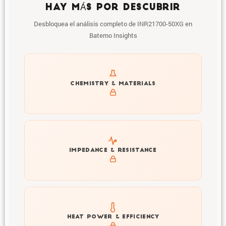
HAY MÁS POR DESCUBRIR
Desbloquea el análisis completo de INR21700-50XG en
Batemo Insights
Get to know active materials for the INR21700-50XG
CHEMISTRY & MATERIALS
Explore impedance spectrum and DCIR (SOC, T) of
IMPEDANCE & RESISTANCE
INR21700-50XG
Explore heat generation and cell efficiency at different
HEAT POWER & EFFICIENCY
temperatures and powers of INR21700-50XG