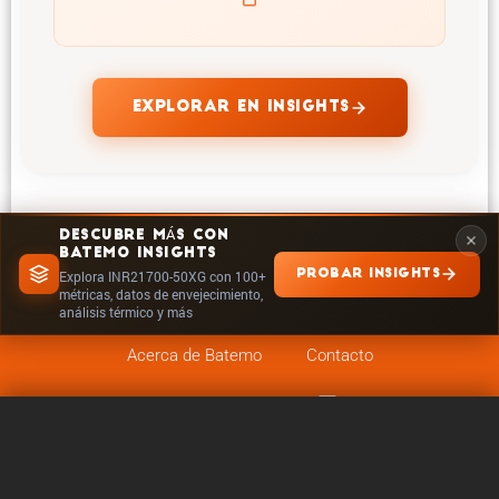
EXPLORAR EN INSIGHTS
DESCUBRE MÁS CON
BATEMO INSIGHTS
PROBAR INSIGHTS
Explora INR21700-50XG con 100+
métricas, datos de envejecimiento,
análisis térmico y más
Acerca de Batemo
Contacto
Carrera profe­sional
Seguir en
Legales
0 / 5
Borrar
Comparar ahora
Configuración de cookies