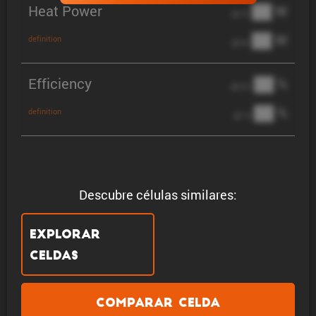
Heat Power
██ W
@ 1C
██ W
definition
@ 3C
Efficiency
██ %
@ C/2
██ %
definition
@ 1C
Descubre células similares:
Explorar
celdas
Comparar celda