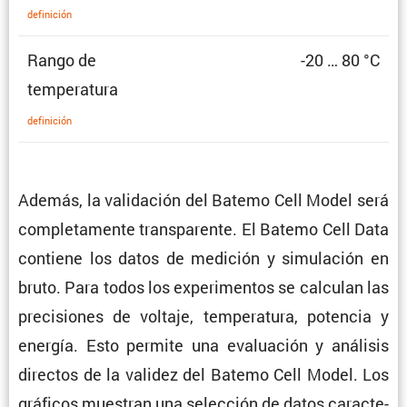
defini­ción
Rango de
-20 … 80 °C
temperatura
defini­ción
Además, la valida­ción del Batemo Cell Model será
comple­ta­mente trans­pa­rente. El Batemo Cell Data
contiene los datos de medición y simula­ción en
bruto. Para todos los experi­mentos se calculan las
preci­siones de voltaje, tempe­ra­tura, potencia y
energía. Esto permite una evalua­ción y análisis
directos de la validez del Batemo Cell Model. Los
gráficos muestran una selec­ción de datos carac­te­