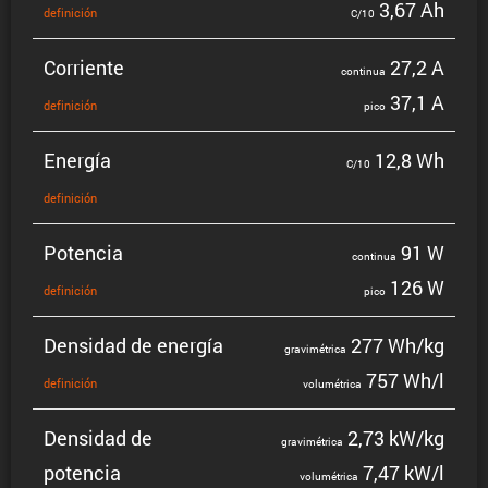
3,67 Ah
defini­ción
C/10
Corriente
27,2 A
continua
37,1 A
defini­ción
pico
Energía
12,8 Wh
C/10
defini­ción
Potencia
91 W
continua
126 W
defini­ción
pico
Densidad de energía
277 Wh/kg
gravi­mé­trica
757 Wh/l
defini­ción
volumé­trica
Densidad de
2,73 kW/kg
gravi­mé­trica
potencia
7,47 kW/l
volumé­trica