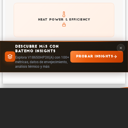
Explore heat generation and cell efficiency at different
HEAT POWER & EFFICIENCY
temperatures and powers of V18650HP3X(A)
DESCUBRE MÁS CON
BATEMO INSIGHTS
EXPLORAR EN INSIGHTS
PROBAR INSIGHTS
Explora V18650HP3X(A) con 100+
métricas, datos de envejecimiento,
análisis térmico y más
0 / 5
Borrar
Comparar ahora
Acerca de Batemo
Contacto