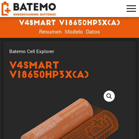
V4Smart V18650HP3X(A)
Resumen
Modelo
Datos
Batemo Cell Explorer
V4Smart
V18650HP3X(A)