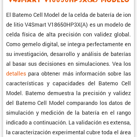
V4Smart V18650HP3X(A) Modelo
El Batemo Cell Model de la celda de batería de ion
de litio V4Smart V18650HP3X(A) es un modelo de
celda física de alta preci­sión con validez global.
Como gemelo digital, se integra perfec­ta­mente en
su inves­ti­ga­ción, desarrollo y análisis de baterías
al basar sus decisiones en simula­ciones. Vea los
detalles
para obtener más infor­ma­ción sobre las
carac­te­rís­ticas y capaci­dades del Batemo Cell
Model. Batemo demuestra la preci­sión y validez
del Batemo Cell Model compa­rando los datos de
simula­ción y medición de la batería en el rango
indicado a conti­nua­ción. La valida­ción es extensa,
la carac­te­ri­za­ción experi­mental cubre toda el área