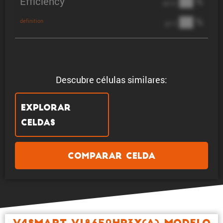
Efficiency
██ %
@ C/2
██ %
definition
@ 1C
Descubre células similares:
Explorar
celdas
Comparar celda