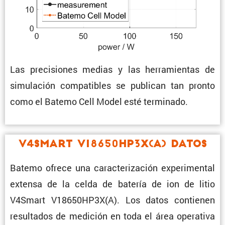
Las preci­siones medias y las herra­mientas de
simula­ción compa­ti­bles se publican tan pronto
como el Batemo Cell Model esté terminado.
V4Smart V18650HP3X(A) Datos
Batemo ofrece una carac­te­ri­za­ción experi­mental
extensa de la celda de batería de ion de litio
V4Smart V18650HP3X(A). Los datos contienen
resul­tados de medición en toda el área opera­tiva