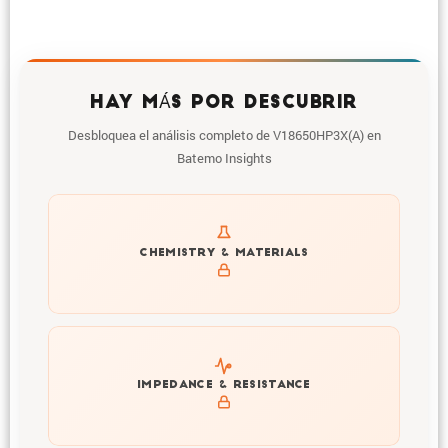
HAY MÁS POR DESCUBRIR
Desbloquea el análisis completo de V18650HP3X(A) en
Batemo Insights
Get to know active materials for the V18650HP3X(A)
CHEMISTRY & MATERIALS
Explore impedance spectrum and DCIR (SOC, T) of
IMPEDANCE & RESISTANCE
V18650HP3X(A)