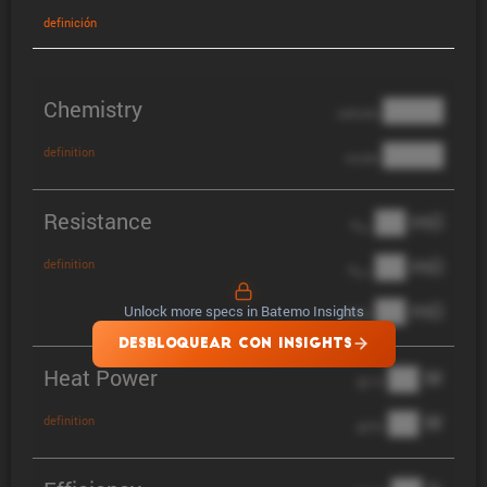
defini­ción
Chemistry
████
cathode
████
definition
anode
Resistance
██ mΩ
R
AC
██ mΩ
definition
R
pol
██ mΩ
Unlock more specs in Batemo Insights
DCIR
DESBLOQUEAR CON INSIGHTS
Heat Power
██ W
@ 1C
██ W
definition
@ 3C