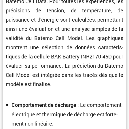
Batemo Cell Data. Pour toutes les expériences, les
préci­sions de tension, de tempé­ra­ture, de
puissance et d’énergie sont calcu­lées, permet­tant
ainsi une évalua­tion et une analyse simples de la
validité du Batemo Cell Model. Les graphiques
montrent une sélec­tion de données carac­té­ris­
tiques de la cellule BAK Battery INR2170-45D pour
évaluer sa perfor­mance. La prédic­tion du Batemo
Cell Model est intégrée dans les tracés dès que le
modèle est finalisé.
: Le compor­te­ment
Compor­te­ment de décharge
électrique et thermique de décharge est forte­
ment non linéaire.