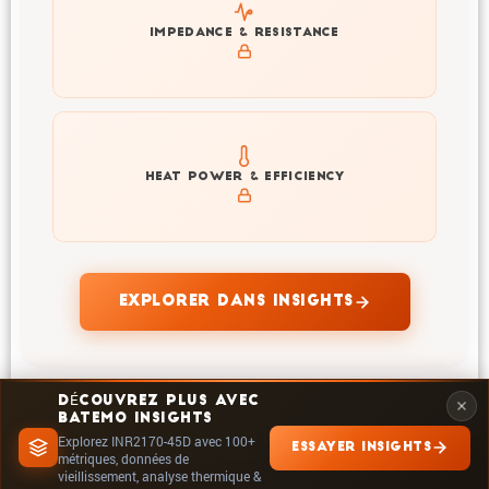
Explore impedance spectrum and DCIR (SOC, T) of
IMPEDANCE & RESISTANCE
INR2170-45D
Explore heat generation and cell efficiency at different
HEAT POWER & EFFICIENCY
temperatures and powers of INR2170-45D
EXPLORER DANS INSIGHTS
DÉCOUVREZ PLUS AVEC
BATEMO INSIGHTS
Explorez INR2170-45D avec 100+
ESSAYER INSIGHTS
métriques, données de
vieillissement, analyse thermique &