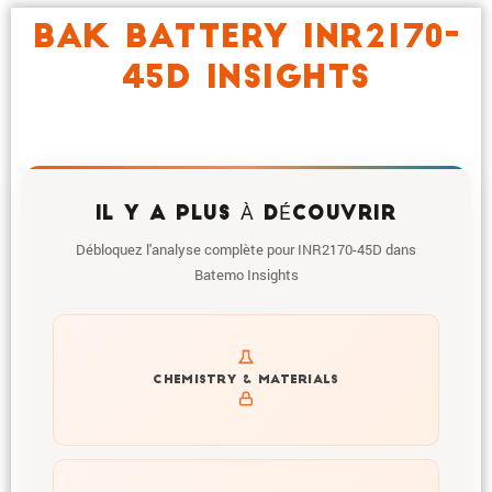
BAK BATTERY INR2170-
45D INSIGHTS
IL Y A PLUS À DÉCOUVRIR
Débloquez l'analyse complète pour INR2170-45D dans
Batemo Insights
Get to know active materials for the INR2170-45D
CHEMISTRY & MATERIALS