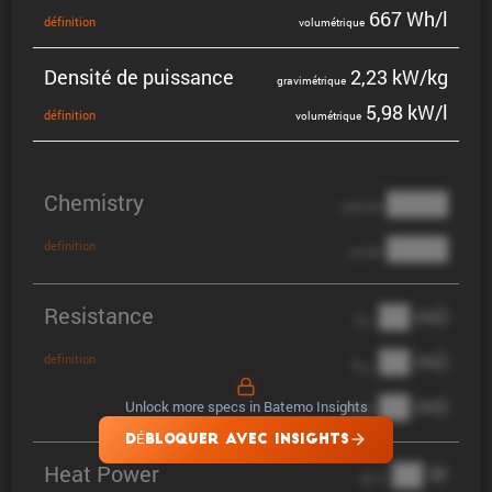
667 Wh/l
défini­tion
volumé­trique
Densité de puissance
2,23 kW/kg
gravi­mé­trique
5,98 kW/l
défini­tion
volumé­trique
Chemistry
████
cathode
████
definition
anode
Resistance
██ mΩ
R
AC
██ mΩ
definition
R
pol
██ mΩ
Unlock more specs in Batemo Insights
DCIR
DÉBLOQUER AVEC INSIGHTS
Heat Power
██ W
@ 1C