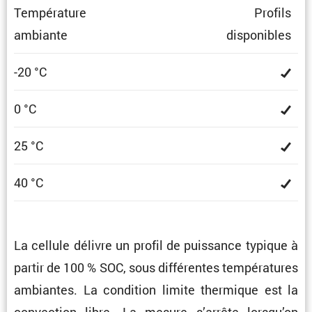
Tempé­ra­ture
Profils
ambiante
dispo­nibles
-20 °C
0 °C
25 °C
40 °C
La cellule délivre un profil de puissance typique à
partir de 100 % SOC, sous diffé­rentes tempé­ra­tures
ambiantes. La condi­tion limite thermique est la
convec­tion libre. La mesure s’arrête lorsqu’on