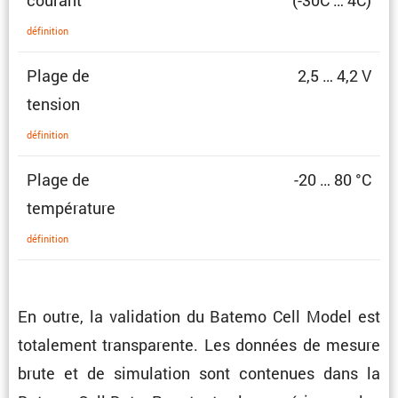
défini­tion
Plage de
2,5 … 4,2 V
tension
défini­tion
Plage de
-20 … 80 °C
température
défini­tion
En outre, la valida­tion du Batemo Cell Model est
totale­ment trans­pa­rente. Les données de mesure
brute et de simula­tion sont conte­nues dans la