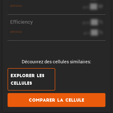
██ W
definition
@ 3C
Efficiency
██ %
@ C/2
██ %
definition
@ 1C
Découvrez des cellules similaires:
Explorer les
cellules
Comparer la cellule