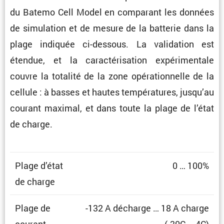
du Batemo Cell Model en compa­rant les données
de simula­tion et de mesure de la batterie dans la
plage indiquée ci-dessous. La valida­tion est
étendue, et la carac­té­ri­sa­tion expéri­men­tale
couvre la totalité de la zone opéra­tion­nelle de la
cellule : à basses et hautes tempé­ra­tures, jusqu’au
courant maximal, et dans toute la plage de l’état
de charge.
Plage d’état
0 … 100%
de charge
Plage de
-132 A décharge … 18 A charge
courant
(-30C … 4C)