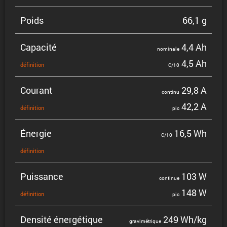
Poids
66,1 g
Capacité
4,4 Ah
nominale
4,5 Ah
défini­tion
C/10
Courant
29,8 A
continu
42,2 A
défini­tion
pic
Énergie
16,5 Wh
C/10
défini­tion
Puissance
103 W
continue
148 W
défini­tion
pic
Densité énergé­tique
249 Wh/kg
gravi­mé­trique