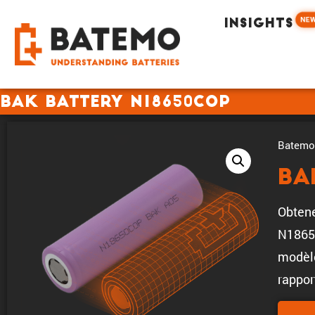
NE
INSIGHTS
BAK Battery N18650COP
Batemo 
BA
Obtene
N1865
modèle
rappor