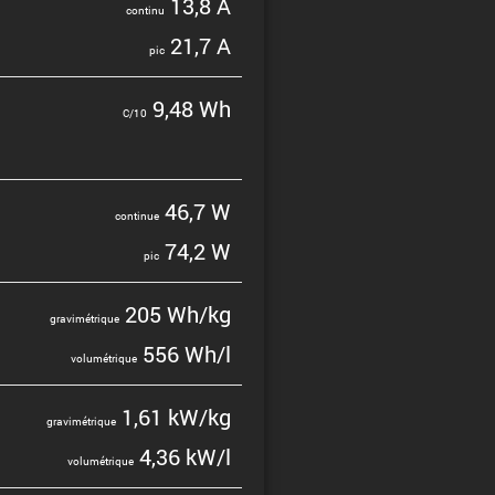
13,8 A
continu
21,7 A
pic
9,48 Wh
C/10
46,7 W
continue
74,2 W
pic
205 Wh/kg
gravi­mé­trique
556 Wh/l
volumé­trique
1,61 kW/kg
gravi­mé­trique
4,36 kW/l
volumé­trique