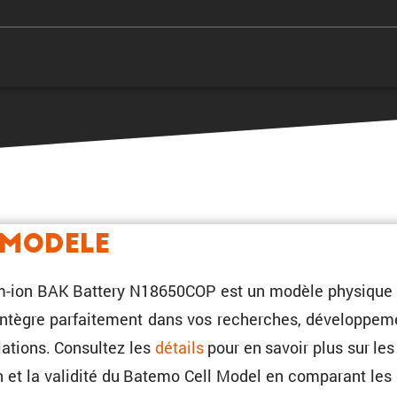
 Modele
ium-ion BAK Battery N18650COP est un modèle physique 
intègre parfai­te­ment dans vos recherches, dévelop­pe­m
a­tions. Consultez les
détails
pour en savoir plus sur les 
et la validité du Batemo Cell Model en compa­rant les 