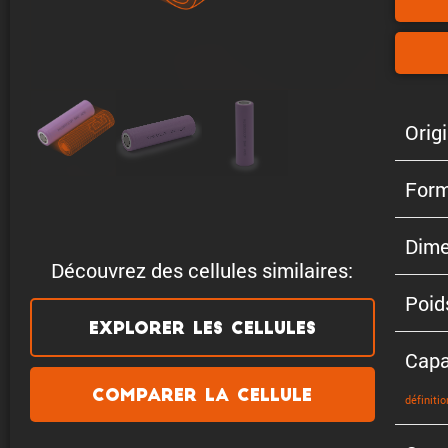
Origi
Form
Dime
Découvrez des cellules similaires:
Poid
Explorer les cellules
Capa
Comparer la cellule
défini­tio