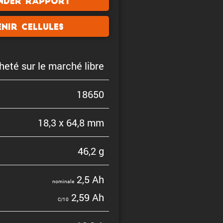
nder rapport
nir cellules
heté sur le marché libre
18650
18,3 x 64,8 mm
46,2 g
2,5 Ah
nominale
2,59 Ah
C/10