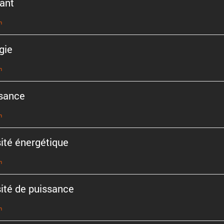
ant
n
gie
n
sance
n
ité énergé­tique
n
ité de puissance
n