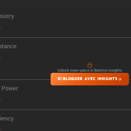
istry
n
stance
n
Unlock more specs in Batemo Insights
DÉBLOQUER AVEC INSIGHTS
 Power
n
ciency
n