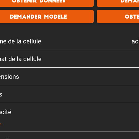
Obtenir donnees
Dema
Demander modele
Obte
ne de la cellule
ac
at de la cellule
n­sions
s
cité
n