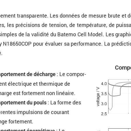
le­ment trans­pa­rente. Les données de mesure brute et d
, les préci­sions de tension, de tempé­ra­ture, de puiss
e simples de la validité du Batemo Cell Model. Les graph
ery N18650COP pour évaluer sa perfor­mance. La prédic­
é.
Compo
: Le compor­
or­te­ment de décharge
ent électrique et thermique de
arge est forte­ment non linéaire.
: La forme des
or­te­ment du pouls
é­rentes impul­sions de courant
nge fortement.
: Le
or­te­ment énergé­tique