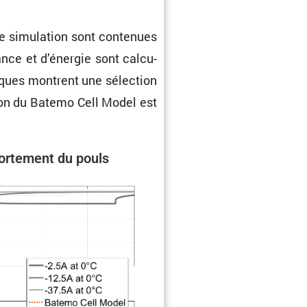
e simula­tion sont conte­nues
ance et d’énergie sont calcu­
iques montrent une sélec­tion
tion du Batemo Cell Model est
r­te­ment du pouls