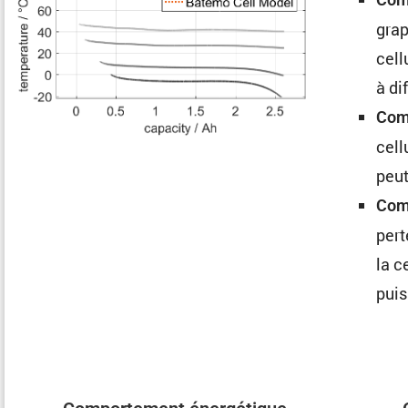
grap
cell
à di
Comp
cell
peut
Com
pert
la c
puis