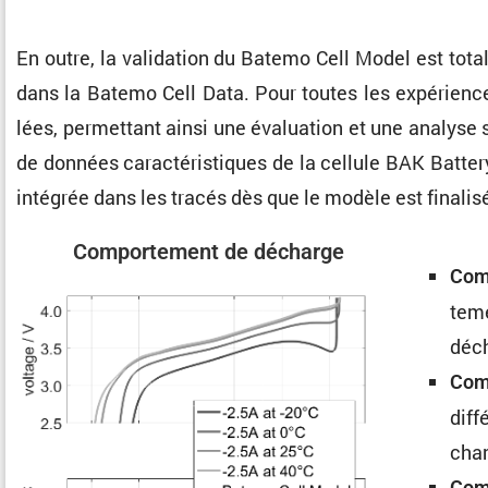
En outre, la valida­tion du Batemo Cell Model est tota
dans la Batemo Cell Data. Pour toutes les expériences
lées, permet­tant ainsi une évalua­tion et une analys
de données carac­té­ris­tiques de la cellule BAK Batt
intégrée dans les tracés dès que le modèle est finalis
Compor­te­ment de décharge
Comp
te­m
déch
Comp
diff
cha
Comp