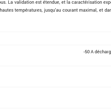
 La valida­tion est étendue, et la carac­té­ri­sa­tion expé
t hautes tempé­ra­tures, jusqu’au courant maximal, et dan
-50 A décharg