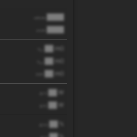
████
cathode
████
anode
██ mΩ
R
AC
██ mΩ
R
pol
██ mΩ
DCIR
██ W
@ 1C
██ W
@ 3C
██ %
@ C/2
██ %