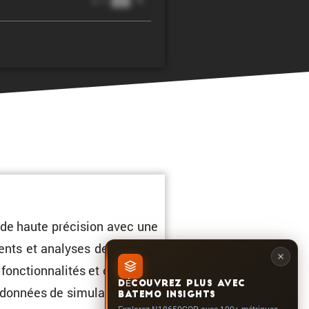
@ 1C
de haute préci­sion avec une
ents et analyses de batterie,
fonction­na­lités et capacités
DÉCOUVREZ PLUS AVEC
données de simula­tion et de
BATEMO INSIGHTS
Explorez N18650COP avec 100+ métriques,