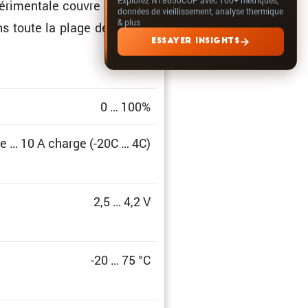
ri­men­tale couvre la totalité
données de vieillissement, analyse thermique
& plus
s toute la plage de l’état de
ESSAYER INSIGHTS
0 … 100%
e … 10 A charge (-20C … 4C)
2,5 … 4,2 V
-20 … 75 °C