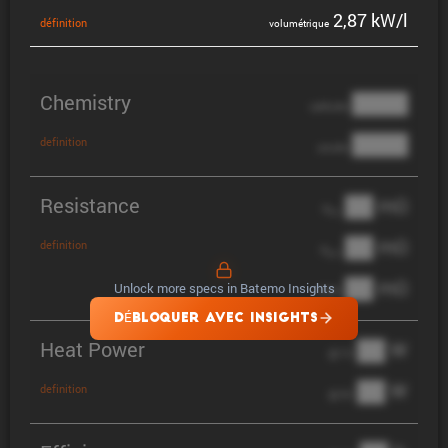
2,87 kW/l
défini­tion
volumé­trique
Chemistry
████
cathode
████
definition
anode
Resistance
██ mΩ
R
AC
██ mΩ
definition
R
pol
██ mΩ
Unlock more specs in Batemo Insights
DCIR
DÉBLOQUER AVEC INSIGHTS
Heat Power
██ W
@ 1C
██ W
definition
@ 3C