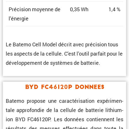
Préci­sion moyenne de
0,35 Wh
1,4 %
l’énergie
Le Batemo Cell Model décrit avec préci­sion tous
les aspects de la cellule. C’est l’outil parfait pour le
dévelop­pe­ment de systèmes de batterie.
BYD FC46120P Donnees
Batemo propose une carac­té­ri­sa­tion expéri­men­
tale appro­fondie de la cellule de batterie lithium-
ion BYD FC46120P. Les données contiennent les
résul­tats des mesures effec­tuées dans toute la