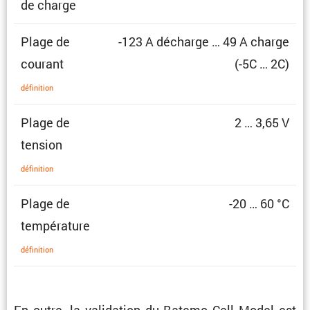
de charge
Plage de
-123 A décharge … 49 A charge
courant
(-5C … 2C)
défini­tion
Plage de
2 … 3,65 V
tension
défini­tion
Plage de
-20 … 60 °C
température
défini­tion
En outre, la valida­tion du Batemo Cell Model est