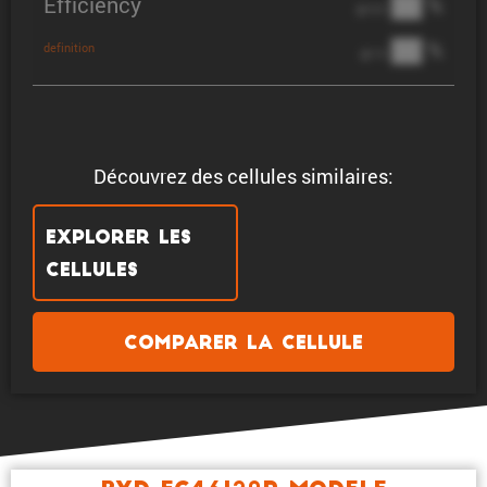
Efficiency
██ %
@ C/2
██ %
definition
@ 1C
Découvrez des cellules similaires:
Explorer les
cellules
Comparer la cellule