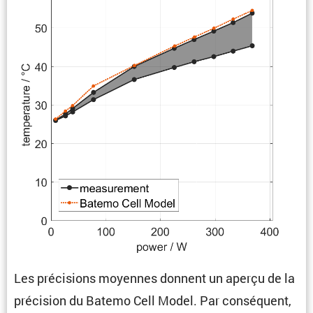
Les préci­sions moyennes donnent un aperçu de la
préci­sion du Batemo Cell Model. Par consé­quent,