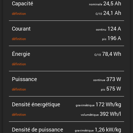
Capacité
24,5 Ah
nominale
24,1 Ah
défini­tion
C/10
Courant
124 A
continu
196 A
défini­tion
pic
Énergie
78,4 Wh
C/10
défini­tion
Puissance
373 W
continue
575 W
défini­tion
pic
Densité énergé­tique
172 Wh/kg
gravi­mé­trique
392 Wh/l
défini­tion
volumé­trique
Densité de puissance
1,26 kW/kg
gravi­mé­trique