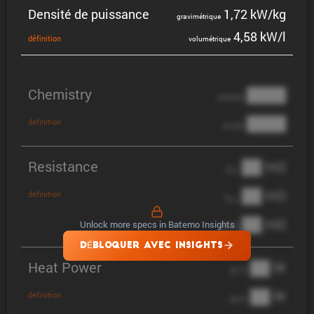
Densité de puissance
1,72 kW/kg
gravi­mé­trique
4,58 kW/l
défini­tion
volumé­trique
Chemistry
████
cathode
████
definition
anode
Resistance
██ mΩ
R
AC
██ mΩ
definition
R
pol
██ mΩ
Unlock more specs in Batemo Insights
DCIR
DÉBLOQUER AVEC INSIGHTS
Heat Power
██ W
@ 1C
██ W
definition
@ 3C