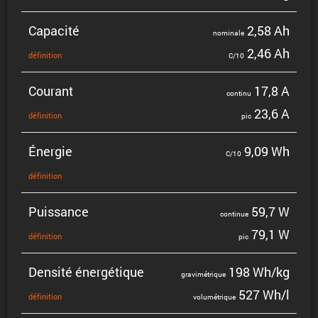
Capacité
2,58 Ah
nominale
2,46 Ah
défini­tion
C/10
Courant
17,8 A
continu
23,6 A
défini­tion
pic
Énergie
9,09 Wh
C/10
défini­tion
Puissance
59,7 W
continue
79,1 W
défini­tion
pic
Densité énergé­tique
198 Wh/kg
gravi­mé­trique
527 Wh/l
défini­tion
volumé­trique