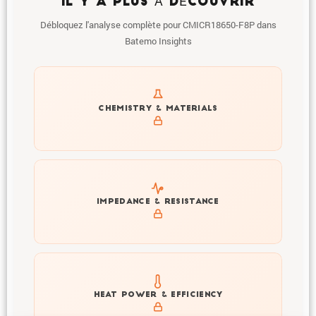
IL Y A PLUS À DÉCOUVRIR
Débloquez l'analyse complète pour CMICR18650-F8P dans
Batemo Insights
Get to know active materials for the CMICR18650-F8P
CHEMISTRY & MATERIALS
Explore impedance spectrum and DCIR (SOC, T) of
IMPEDANCE & RESISTANCE
CMICR18650-F8P
Explore heat generation and cell efficiency at different
HEAT POWER & EFFICIENCY
temperatures and powers of CMICR18650-F8P