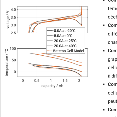
te­m
déch
Comp
diff
cha
Comp
grap
cell
à di
Comp
cell
peut
Com