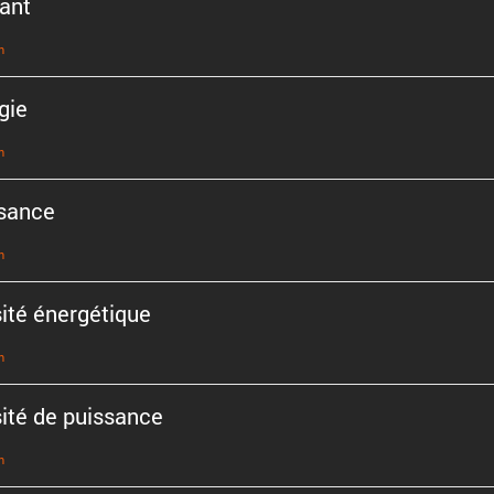
ant
n
gie
n
sance
n
ité énergé­tique
n
ité de puissance
n