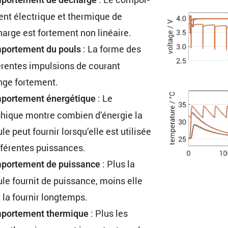
ent électrique et thermique de
arge est forte­ment non linéaire.
: La forme des
or­te­ment du pouls
é­rentes impul­sions de courant
nge fortement.
: Le
or­te­ment énergé­tique
hique montre combien d’énergie la
ule peut fournir lorsqu’elle est utilisée
ffé­rentes puissances.
: Plus la
or­te­ment de puissance
ule fournit de puissance, moins elle
 la fournir longtemps.
: Plus les
por­te­ment thermique