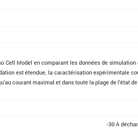
o Cell Model en compa­rant les données de simula­tion 
ion est étendue, la carac­té­ri­sa­tion expéri­men­tale co
usqu’au courant maximal et dans toute la plage de l’état d
-30 A déchar