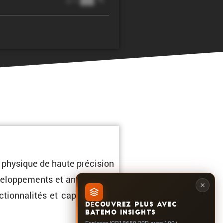
@ 1C
 physique de haute préci­sion
velop­pe­ments et analyses de
tion­na­lités et capacités du
DÉCOUVREZ PLUS AVEC
BATEMO INSIGHTS
Explorez ICR18650-20P avec 100+