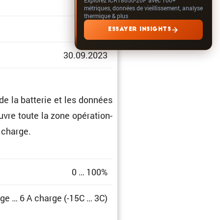
métriques, données de vieillissement, analyse
thermique & plus
1.512
ESSAYER INSIGHTS
30.09.2023
de la batterie et les données
uvre toute la zone opéra­tion­
e charge.
0 … 100%
ge … 6 A charge (-15C … 3C)