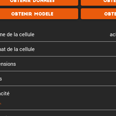
Obtenir donnees
Obte
Obtenir modele
Obte
ne de la cellule
ac
at de la cellule
n­sions
s
cité
n