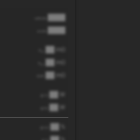
████
cathode
████
anode
██ mΩ
R
AC
██ mΩ
R
pol
██ mΩ
DCIR
██ W
@ 1C
██ W
@ 3C
██ %
@ C/2
██ %