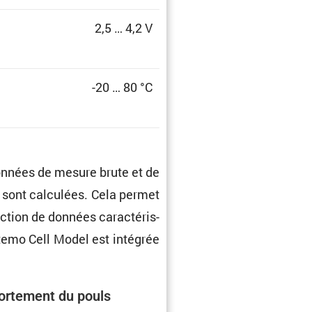
2,5 … 4,2 V
-20 … 80 °C
données de mesure brute et de
e sont calcu­lées. Cela permet
tion de données carac­té­ris­
atemo Cell Model est intégrée
r­te­ment du pouls