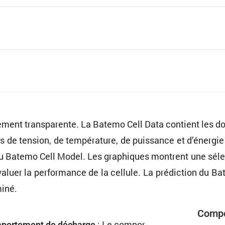
le­ment trans­pa­rente. La Batemo Cell Data contient les 
ns de tension, de tempé­ra­ture, de puissance et d’énergi
du Batemo Cell Model. Les graphiques montrent une sélec­
luer la perfor­mance de la cellule. La prédic­tion du B
miné.
Compo
: Le compor­
or­te­ment de décharge