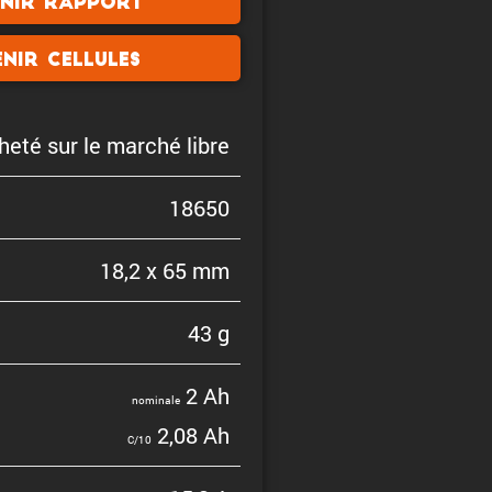
nir rapport
nir cellules
heté sur le marché libre
18650
18,2 x 65 mm
43 g
2 Ah
nominale
2,08 Ah
C/10