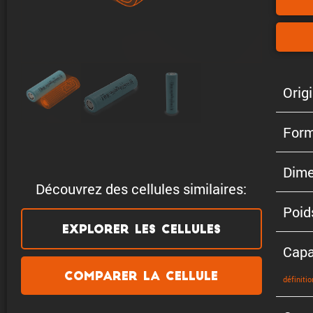
Origi
Form
Dime
Découvrez des cellules similaires:
Poid
Explorer les cellules
Capa
Comparer la cellule
défini­tio