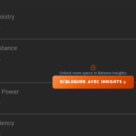
istry
n
stance
n
Unlock more specs in Batemo Insights
DÉBLOQUER AVEC INSIGHTS
 Power
n
ciency
n