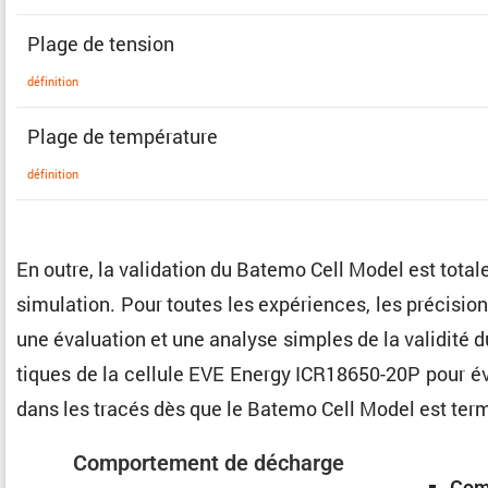
Plage de tension
défini­tion
Plage de température
défini­tion
En outre, la valida­tion du Batemo Cell Model est tota
simula­tion. Pour toutes les expériences, les préci­sio
une évalua­tion et une analyse simples de la validité 
tiques de la cellule EVE Energy ICR18650-20P pour éva
dans les tracés dès que le Batemo Cell Model est ter
Compor­te­ment de décharge
Comp