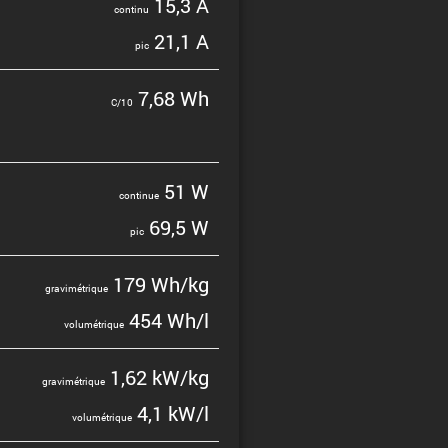
15,3 A
continu
21,1 A
pic
7,68 Wh
C/10
51 W
continue
69,5 W
pic
179 Wh/kg
gravi­mé­trique
454 Wh/l
volumé­trique
1,62 kW/kg
gravi­mé­trique
4,1 kW/l
volumé­trique