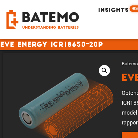
NE
INSIGHTS
EVE Energy ICR18650-20P
Batemo 
EV
Obtene
ICR186
modèle
rappor