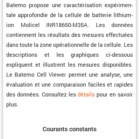
Batemo propose une carac­té­ri­sa­tion expéri­men­
tale appro­fondie de la cellule de batterie lithium-
ion Molicel INR18650-M35A. Les données
contiennent les résul­tats des mesures effec­tuées
dans toute la zone opéra­tion­nelle de la cellule. Les
descrip­tions et les graphiques ci-dessous
expliquent et illus­trent les mesures dispo­nibles.
Le Batemo Cell Viewer permet une analyse, une
évalua­tion et une compa­raison faciles et rapides
des données. Consultez les
détails
pour en savoir
plus.
Courants constants