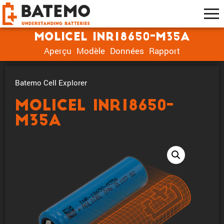
Molicel INR18650-M35A
Aperçu
Modèle
Données
Rapport
Batemo Cell Explorer
Molicel INR18650-
M35A