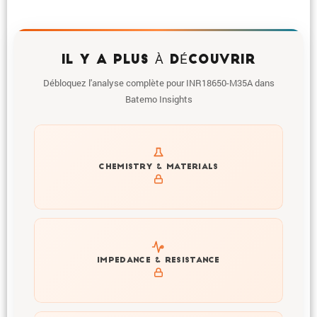
IL Y A PLUS À DÉCOUVRIR
Débloquez l'analyse complète pour INR18650-M35A dans
Batemo Insights
Get to know active materials for the INR18650-M35A
CHEMISTRY & MATERIALS
Explore impedance spectrum and DCIR (SOC, T) of
IMPEDANCE & RESISTANCE
INR18650-M35A