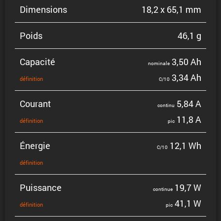
Dimen­sions
18,2 x 65,1 mm
Poids
46,1 g
Capacité
3,50 Ah
nominale
3,34 Ah
défini­tion
C/10
Courant
5,84 A
continu
11,8 A
défini­tion
pic
Énergie
12,1 Wh
C/10
défini­tion
Puissance
19,7 W
continue
41,1 W
défini­tion
pic