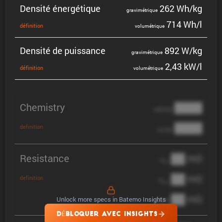
Densité énergé­tique
262 Wh/kg
gravi­mé­trique
714 Wh/l
défini­tion
volumé­trique
Densité de puissance
892 W/kg
gravi­mé­trique
2,43 kW/l
défini­tion
volumé­trique
Chemistry
████
cathode
████
definition
anode
Resistance
██ mΩ
R
AC
██ mΩ
definition
R
pol
██ mΩ
Unlock more specs in Batemo Insights
DCIR
DÉBLOQUER AVEC INSIGHTS