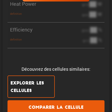
Heat Power
██ W
@ 1C
██ W
definition
@ 3C
Efficiency
██ %
@ C/2
██ %
definition
@ 1C
Découvrez des cellules similaires:
Explorer les
cellules
Comparer la cellule