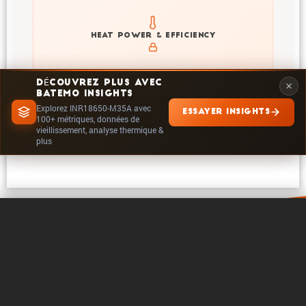
Explore heat generation and cell efficiency at different
HEAT POWER & EFFICIENCY
temperatures and powers of INR18650-M35A
DÉCOUVREZ PLUS AVEC
BATEMO INSIGHTS
Explorez INR18650-M35A avec
ESSAYER INSIGHTS
EXPLORER DANS INSIGHTS
100+ métriques, données de
vieillissement, analyse thermique &
plus
0 / 5
Effacer
Comparer maintenant
A propos de Batemo
Contact
Carrière
Suivre
Mentions legales