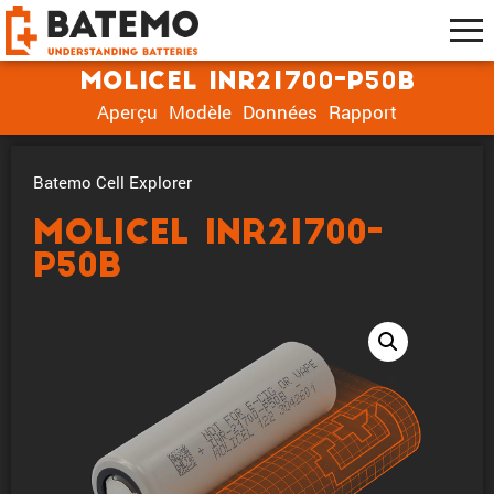
Molicel INR21700-P50B
Aperçu
Modèle
Données
Rapport
Batemo Cell Explorer
Molicel INR21700-
P50B