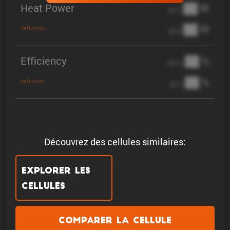
Heat Power
██ W
@ 1C
██ W
definition
@ 3C
Efficiency
██ %
@ C/2
██ %
definition
@ 1C
Découvrez des cellules similaires:
Explorer les
cellules
Comparer la cellule