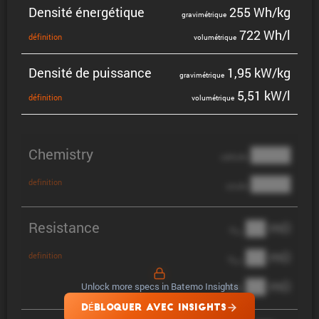
Densité énergé­tique
255 Wh/kg
gravi­mé­trique
722 Wh/l
défini­tion
volumé­trique
Densité de puissance
1,95 kW/kg
gravi­mé­trique
5,51 kW/l
défini­tion
volumé­trique
Chemistry
████
cathode
████
definition
anode
Resistance
██ mΩ
R
AC
██ mΩ
definition
R
pol
██ mΩ
Unlock more specs in Batemo Insights
DCIR
DÉBLOQUER AVEC INSIGHTS