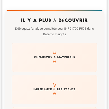
IL Y A PLUS À DÉCOUVRIR
Débloquez l'analyse complète pour INR21700-P50B dans
Batemo Insights
Get to know active materials for the INR21700-P50B
CHEMISTRY & MATERIALS
Explore impedance spectrum and DCIR (SOC, T) of
IMPEDANCE & RESISTANCE
INR21700-P50B