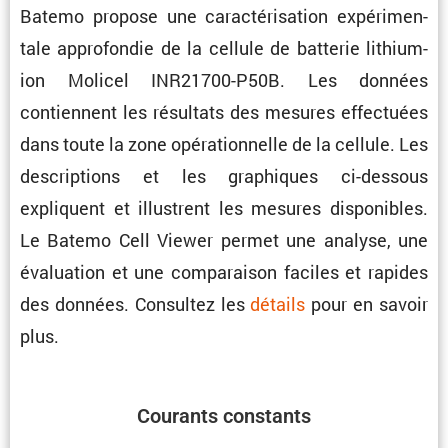
Batemo propose une carac­té­ri­sa­tion expéri­men­
tale appro­fondie de la cellule de batterie lithium-
ion Molicel INR21700-P50B. Les données
contiennent les résul­tats des mesures effec­tuées
dans toute la zone opéra­tion­nelle de la cellule. Les
descrip­tions et les graphiques ci-dessous
expliquent et illus­trent les mesures dispo­nibles.
Le Batemo Cell Viewer permet une analyse, une
évalua­tion et une compa­raison faciles et rapides
des données. Consultez les
détails
pour en savoir
plus.
Courants constants