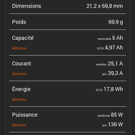
Dimen­sions
21,2 x 69,8 mm
Poids
69,9 g
Capacité
5 Ah
nominale
4,97 Ah
défini­tion
C/10
Courant
25,1 A
continu
39,3 A
défini­tion
pic
Énergie
17,8 Wh
C/10
défini­tion
Puissance
85 W
continue
136 W
défini­tion
pic