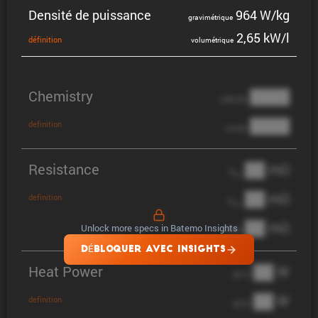
Densité de puissance
964 W/kg
gravi­mé­trique
2,65 kW/l
défini­tion
volumé­trique
Chemistry
████
cathode
████
definition
anode
Resistance
██ mΩ
R
AC
██ mΩ
definition
R
pol
██ mΩ
Unlock more specs in Batemo Insights
DCIR
DÉBLOQUER AVEC INSIGHTS
Heat Power
██ W
@ 1C
██ W
definition
@ 3C