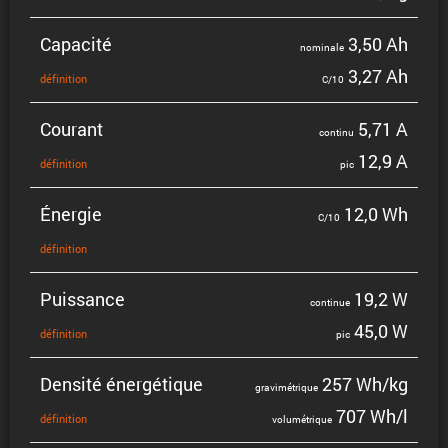
Capacité
3,50 Ah
nominale
3,27 Ah
défini­tion
C/10
Courant
5,71 A
continu
12,9 A
défini­tion
pic
Énergie
12,0 Wh
C/10
défini­tion
Puissance
19,2 W
continue
45,0 W
défini­tion
pic
Densité énergé­tique
257 Wh/kg
gravi­mé­trique
707 Wh/l
défini­tion
volumé­trique