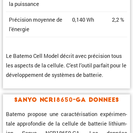
la puissance
Préci­sion moyenne de
0,140 Wh
2,2 %
l’énergie
Le Batemo Cell Model décrit avec préci­sion tous
les aspects de la cellule. C’est l’outil parfait pour le
dévelop­pe­ment de systèmes de batterie.
Sanyo NCR18650-GA Donnees
Batemo propose une carac­té­ri­sa­tion expéri­men­
tale appro­fondie de la cellule de batterie lithium-
ion Sanyo NCR18650-GA. Les données