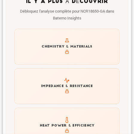
IL Y A PLUS À DÉCOUVRIR
Débloquez l'analyse complète pour NCR18650-GA dans
Batemo Insights
Get to know active materials for the NCR18650-GA
CHEMISTRY & MATERIALS
Explore impedance spectrum and DCIR (SOC, T) of
IMPEDANCE & RESISTANCE
NCR18650-GA
Explore heat generation and cell efficiency at different
HEAT POWER & EFFICIENCY
temperatures and powers of NCR18650-GA