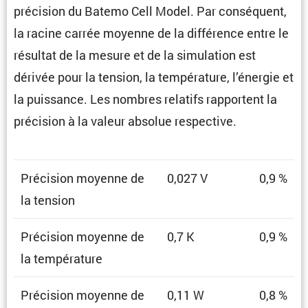
préci­sion du Batemo Cell Model. Par consé­quent,
la racine carrée moyenne de la diffé­rence entre le
résultat de la mesure et de la simula­tion est
dérivée pour la tension, la tempé­ra­ture, l’énergie et
la puissance. Les nombres relatifs rapportent la
préci­sion à la valeur absolue respective.
Préci­sion moyenne de
0,027 V
0,9 %
la tension
Préci­sion moyenne de
0,7 K
0,9 %
la température
Préci­sion moyenne de
0,11 W
0,8 %