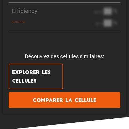
Efficiency
██ %
@ C/2
██ %
definition
@ 1C
Découvrez des cellules similaires:
Explorer les
cellules
Comparer la cellule