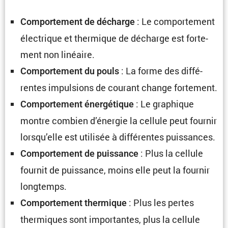
: Le compor­te­ment
Compor­te­ment de décharge
électrique et thermique de décharge est forte­
ment non linéaire.
: La forme des diffé­
Compor­te­ment du pouls
rentes impul­sions de courant change fortement.
: Le graphique
Compor­te­ment énergé­tique
montre combien d’énergie la cellule peut fournir
lorsqu’elle est utilisée à diffé­rentes puissances.
: Plus la cellule
Compor­te­ment de puissance
fournit de puissance, moins elle peut la fournir
longtemps.
: Plus les pertes
Compor­te­ment thermique
thermiques sont impor­tantes, plus la cellule