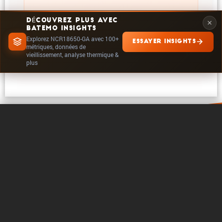
DÉCOUVREZ PLUS AVEC
BATEMO INSIGHTS
Explorez NCR18650-GA avec 100+
ESSAYER INSIGHTS
EXPLORER DANS INSIGHTS
métriques, données de
vieillissement, analyse thermique &
plus
0 / 5
Effacer
Comparer maintenant
A propos de Batemo
Contact
Carrière
Suivre
Mentions legales
Paramètres des cookies