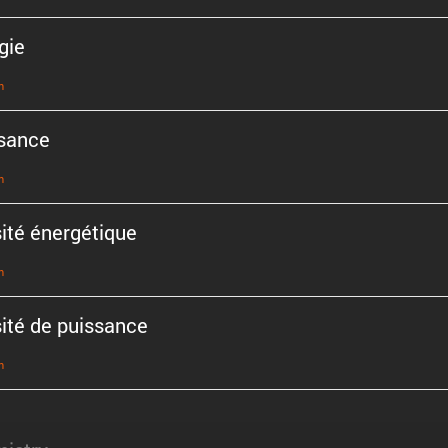
gie
n
sance
n
ité énergé­tique
n
ité de puissance
n