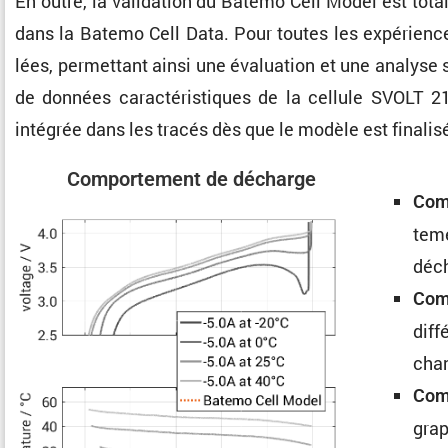
En outre, la valida­tion du Batemo Cell Model est tota
dans la Batemo Cell Data. Pour toutes les expériences
lées, permet­tant ainsi une évalua­tion et une analys
de données carac­té­ris­tiques de la cellule SVOLT 
intégrée dans les tracés dès que le modèle est finalis
Compor­te­ment de décharge
Comp
te­m
déch
Comp
diff
cha
Comp
grap