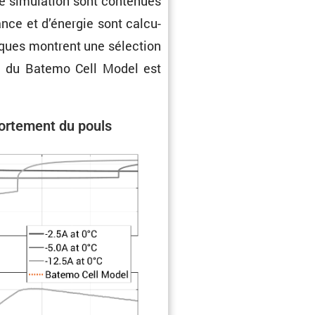
e simula­tion sont conte­nues
ance et d’énergie sont calcu­
iques montrent une sélec­tion
ion du Batemo Cell Model est
r­te­ment du pouls