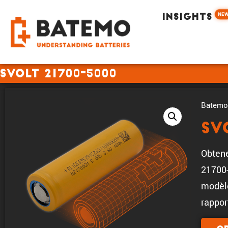
NE
INSIGHTS
SVOLT 21700-5000
Batemo 
SV
Obtene
21700-
modèle
rappor