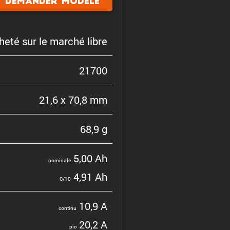
Demander modele
heté sur le marché libre
21700
21,6 x 70,8 mm
68,9 g
5,00 Ah
nominale
4,91 Ah
C/10
10,9 A
continu
20,2 A
pic