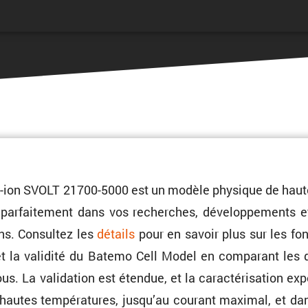
m-ion SVOLT 21700-5000 est un modèle physique de haute
parfai­te­ment dans vos recherches, dévelop­pe­ments e
ons. Consultez les
détails
pour en savoir plus sur les fon
 la validité du Batemo Cell Model en compa­rant les 
 La valida­tion est étendue, et la carac­té­ri­sa­tion expé
t hautes tempé­ra­tures, jusqu’au courant maximal, et dan