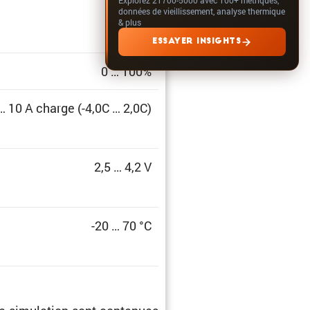
données de vieillissement, analyse thermique
& plus
ESSAYER INSIGHTS
0 … 100%
… 10 A charge (-4,0C … 2,0C)
2,5 … 4,2 V
-20 … 70 °C