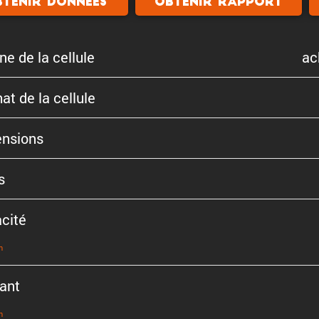
tenir donnees
Obtenir rapport
ne de la cellule
ac
at de la cellule
n­sions
s
cité
n
ant
n