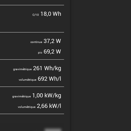
18,0 Wh
C/10
37,2 W
continue
69,2 W
pic
261 Wh/kg
gravi­mé­trique
692 Wh/l
volumé­trique
1,00 kW/kg
gravi­mé­trique
2,66 kW/l
volumé­trique