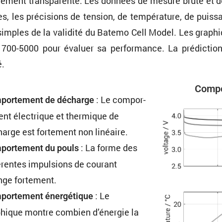
le­ment trans­pa­rente. Les données de mesure brute et d
, les préci­sions de tension, de tempé­ra­ture, de puiss
e simples de la validité du Batemo Cell Model. Les graph
21700-5000 pour évaluer sa perfor­mance. La prédic­t
é.
Compo
: Le compor­
or­te­ment de décharge
ent électrique et thermique de
arge est forte­ment non linéaire.
: La forme des
or­te­ment du pouls
é­rentes impul­sions de courant
nge fortement.
: Le
or­te­ment énergé­tique
hique montre combien d’énergie la