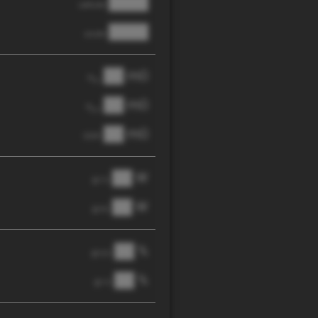
████
cathode
████
anode
██ mΩ
R
AC
██ mΩ
R
pol
██ mΩ
DCIR
██ W
@ 1C
██ W
@ 3C
██ %
@ C/2
██ %
@ 1C