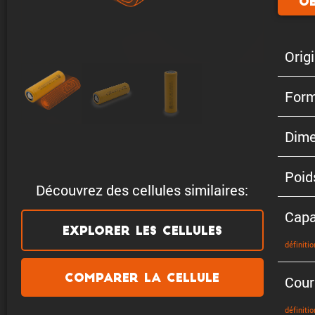
Ob
Origi
Form
Dime
Poid
Découvrez des cellules similaires:
Capa
Explorer les cellules
défini­tio
Comparer la cellule
Cour
défini­tio