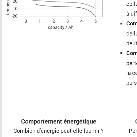
cell
à di
Comp
cell
peut
Com
pert
la c
puis
Compor­te­ment énergétique
Combien d’énergie peut-elle fournir ?
Pen