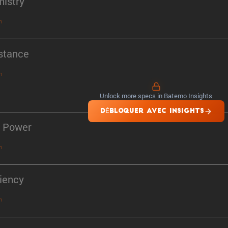
istry
n
stance
n
Unlock more specs in Batemo Insights
DÉBLOQUER AVEC INSIGHTS
 Power
n
ciency
n