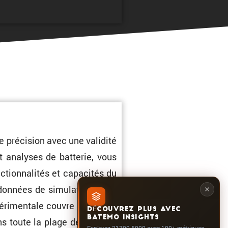
 préci­sion avec une validité
t analyses de batterie, vous
ction­na­lités et capacités du
données de simula­tion et de
ri­men­tale couvre la totalité
DÉCOUVREZ PLUS AVEC
BATEMO INSIGHTS
s toute la plage de l’état de
Explorez 21700-5000 avec 100+ métriques,