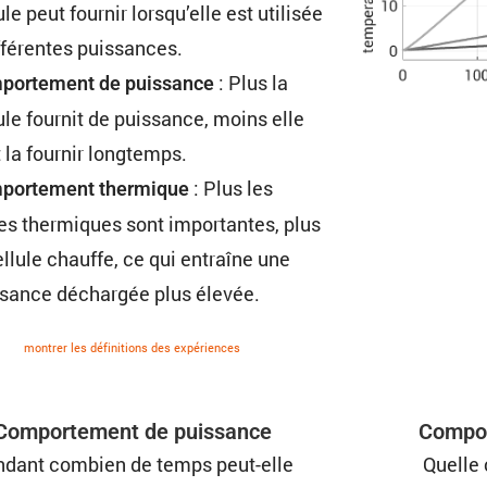
ule peut fournir lorsqu’elle est utilisée
ffé­rentes puissances.
: Plus la
or­te­ment de puissance
ule fournit de puissance, moins elle
 la fournir longtemps.
: Plus les
por­te­ment thermique
es thermiques sont impor­tantes, plus
ellule chauffe, ce qui entraîne une
sance déchargée plus élevée.
montrer les défini­tions des expériences
Compor­te­ment de puissance
Compor
dant combien de temps peut-elle
Quelle 