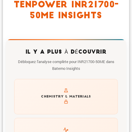
TENPOWER INR21700-
50ME INSIGHTS
IL Y A PLUS À DÉCOUVRIR
Débloquez l'analyse complète pour INR21700-50ME dans
Batemo Insights
Get to know active materials for the INR21700-50ME
CHEMISTRY & MATERIALS