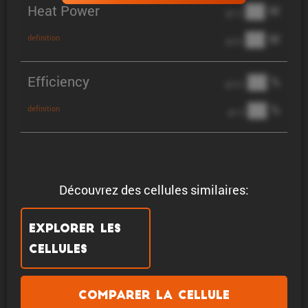
Heat Power
██ W
@ 1C
██ W
definition
@ 3C
Efficiency
██ %
@ C/2
██ %
definition
@ 1C
Découvrez des cellules similaires:
Explorer les
cellules
Comparer la cellule