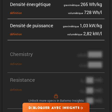
Densité énergé­tique
265 Wh/kg
gravi­mé­trique
728 Wh/l
défini­tion
volumé­trique
Densité de puissance
1,03 kW/kg
gravi­mé­trique
2,82 kW/l
défini­tion
volumé­trique
Chemistry
████
cathode
████
definition
anode
Resistance
██ mΩ
R
AC
██ mΩ
definition
R
pol
██ mΩ
Unlock more specs in Batemo Insights
DCIR
DÉBLOQUER AVEC INSIGHTS