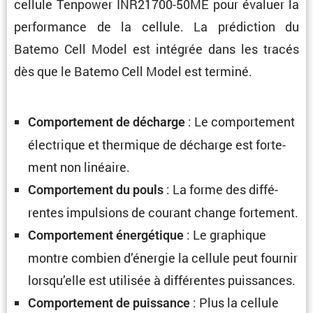
cellule Tenpower INR21700-50ME pour évaluer la
perfor­mance de la cellule. La prédic­tion du
Batemo Cell Model est intégrée dans les tracés
dès que le Batemo Cell Model est terminé.
: Le compor­te­ment
Compor­te­ment de décharge
électrique et thermique de décharge est forte­
ment non linéaire.
: La forme des diffé­
Compor­te­ment du pouls
rentes impul­sions de courant change fortement.
: Le graphique
Compor­te­ment énergé­tique
montre combien d’énergie la cellule peut fournir
lorsqu’elle est utilisée à diffé­rentes puissances.
: Plus la cellule
Compor­te­ment de puissance