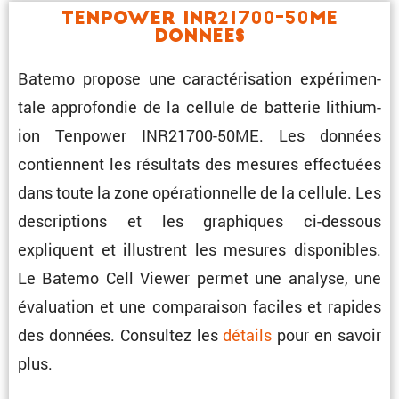
Tenpower INR21700-50ME
Donnees
Batemo propose une carac­té­ri­sa­tion expéri­men­
tale appro­fondie de la cellule de batterie lithium-
ion Tenpower INR21700-50ME. Les données
contiennent les résul­tats des mesures effec­tuées
dans toute la zone opéra­tion­nelle de la cellule. Les
descrip­tions et les graphiques ci-dessous
expliquent et illus­trent les mesures dispo­nibles.
Le Batemo Cell Viewer permet une analyse, une
évalua­tion et une compa­raison faciles et rapides
des données. Consultez les
détails
pour en savoir
plus.