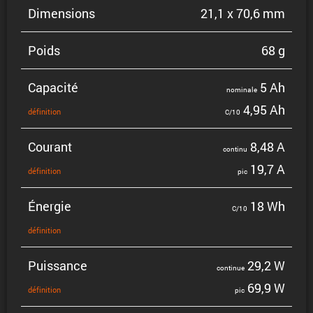
Dimen­sions
21,1 x 70,6 mm
Poids
68 g
Capacité
5 Ah
nominale
4,95 Ah
défini­tion
C/10
Courant
8,48 A
continu
19,7 A
défini­tion
pic
Énergie
18 Wh
C/10
défini­tion
Puissance
29,2 W
continue
69,9 W
défini­tion
pic