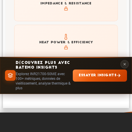
Explore impedance spectrum and DCIR (SOC, T) of
IMPEDANCE & RESISTANCE
INR21700-50ME
Explore heat generation and cell efficiency at different
HEAT POWER & EFFICIENCY
temperatures and powers of INR21700-50ME
DÉCOUVREZ PLUS AVEC
BATEMO INSIGHTS
Explorez INR21700-50ME avec
ESSAYER INSIGHTS
EXPLORER DANS INSIGHTS
100+ métriques, données de
vieillissement, analyse thermique &
plus
0 / 5
Effacer
Comparer maintenant