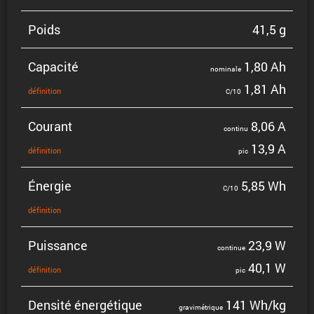
Poids
41,5 g
Capacité
1,80 Ah
nominale
1,81 Ah
défini­tion
C/10
Courant
8,06 A
continu
13,9 A
défini­tion
pic
Énergie
5,85 Wh
C/10
défini­tion
Puissance
23,9 W
continue
40,1 W
défini­tion
pic
Densité énergé­tique
141 Wh/kg
gravi­mé­trique