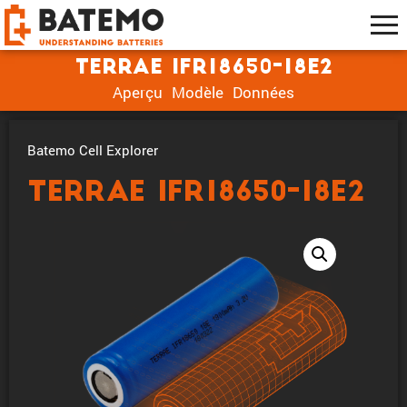
TerraE IFR18650-18E2
Aperçu
Modèle
Données
Batemo Cell Explorer
TerraE IFR18650-18E2