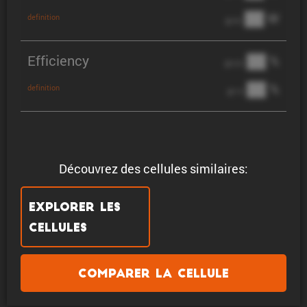
██ W
definition
@ 3C
Efficiency
██ %
@ C/2
██ %
definition
@ 1C
Découvrez des cellules similaires:
Explorer les
cellules
Comparer la cellule