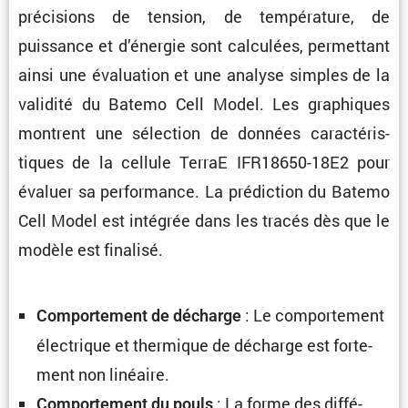
préci­sions de tension, de tempé­ra­ture, de
puissance et d’énergie sont calcu­lées, permet­tant
ainsi une évalua­tion et une analyse simples de la
validité du Batemo Cell Model. Les graphiques
montrent une sélec­tion de données carac­té­ris­
tiques de la cellule TerraE IFR18650-18E2 pour
évaluer sa perfor­mance. La prédic­tion du Batemo
Cell Model est intégrée dans les tracés dès que le
modèle est finalisé.
: Le compor­te­ment
Compor­te­ment de décharge
électrique et thermique de décharge est forte­
ment non linéaire.
: La forme des diffé­
Compor­te­ment du pouls