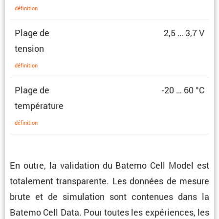
défini­tion
Plage de
2,5 … 3,7 V
tension
défini­tion
Plage de
-20 … 60 °C
température
défini­tion
En outre, la valida­tion du Batemo Cell Model est
totale­ment trans­pa­rente. Les données de mesure
brute et de simula­tion sont conte­nues dans la
Batemo Cell Data. Pour toutes les expériences, les