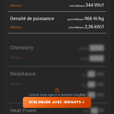
344 Wh/l
défini­tion
volumé­trique
Densité de puissance
966 W/kg
gravi­mé­trique
2,36 kW/l
défini­tion
volumé­trique
Chemistry
████
cathode
████
definition
anode
Resistance
██ mΩ
R
AC
██ mΩ
definition
R
pol
██ mΩ
Unlock more specs in Batemo Insights
DCIR
DÉBLOQUER AVEC INSIGHTS
Heat Power
██ W
@ 1C