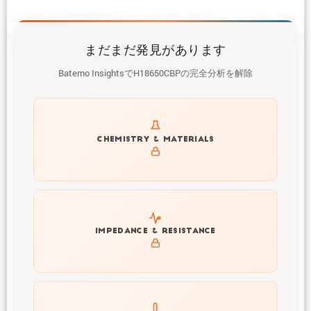
まだまだ発見があります
Batemo InsightsでH18650CBPの完全分析を解除
Get to know active materials for the H18650CBP
CHEMISTRY & MATERIALS
Explore impedance spectrum and DCIR (SOC, T) of
IMPEDANCE & RESISTANCE
H18650CBP