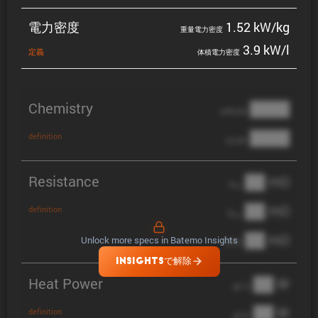
電力密度
1.52 kW/kg
重量電力密度
3.9 kW/l
定義
体積電力密度
Chemistry
████
cathode
████
definition
anode
Resistance
██ mΩ
R
AC
██ mΩ
definition
R
pol
██ mΩ
Unlock more specs in Batemo Insights
DCIR
INSIGHTSで解除
Heat Power
██ W
@ 1C
██ W
definition
@ 3C