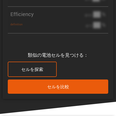
Efficiency
██ %
@ C/2
██ %
definition
@ 1C
類似の電池セルを見つける：
セルを探索
セルを比較