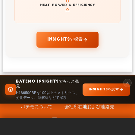
Explore heat generation and cell efficiency at different
HEAT POWER & EFFICIENCY
temperatures and powers of H18650CBP
INSIGHTSで探索
BATEMO INSIGHTSでもっと発
見
INSIGHTSを試す
H18650CBPを100以上のメトリクス、
劣化データ、熱解析などで探索
バテモについて
会社所在地および連絡先
キャリア
フォローする
法的事項
0 / 5
クリア
今すぐ比較