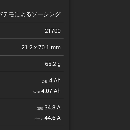
バテモによるソーシング
21700
21.2 x 70.1 mm
65.2 g
4 Ah
公称
4.07 Ah
C/10
34.8 A
連続
44.6 A
ピーク