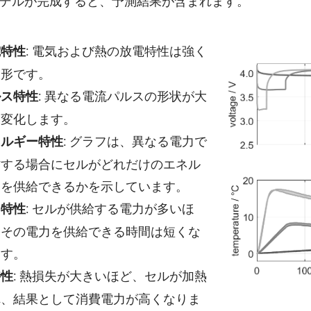
デルが完成すると、予測結果が含まれます。
: 電気および熱の放電特性は強く
電特性
線形です。
: 異なる電流パルスの形状が大
ルス特性
く変化します。
: グラフは、異なる電力で
ネルギー特性
作する場合にセルがどれだけのエネル
ーを供給できるかを示しています。
: セルが供給する電力が多いほ
力特性
、その電力を供給できる時間は短くな
ます。
: 熱損失が大きいほど、セルが加熱
特性
れ、結果として消費電力が高くなりま