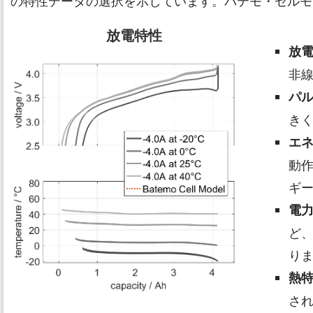
の特性データの選択を示しています。バテモ・セルモ
放電特性
放
非
パ
き
エ
動
ギ
電
ど
り
熱
さ