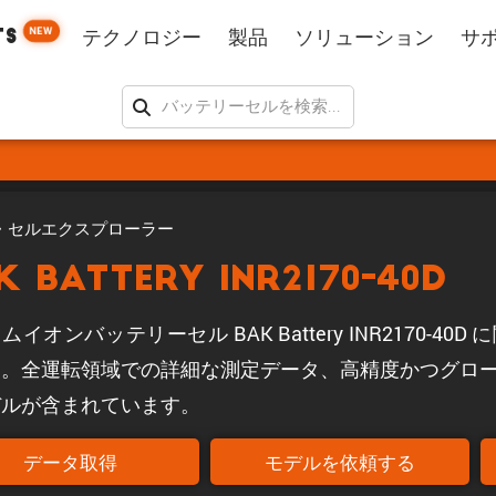
NEW
TS
テクノロジー
製品
ソリューション
サ
・セルエクスプローラー
K Battery INR2170-40D
ムイオンバッテリーセル BAK Battery INR2170-4
す。全運転領域での詳細な測定データ、高精度かつグロ
デルが含まれています。
データ取得
モデルを依頼する