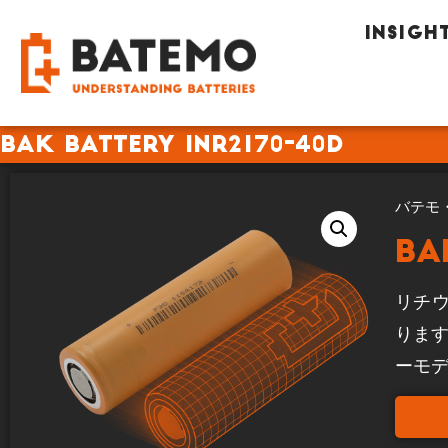
INSIGH
BAK Battery INR2170-40D
バテモ
BA
リチウ
りま
ーモ