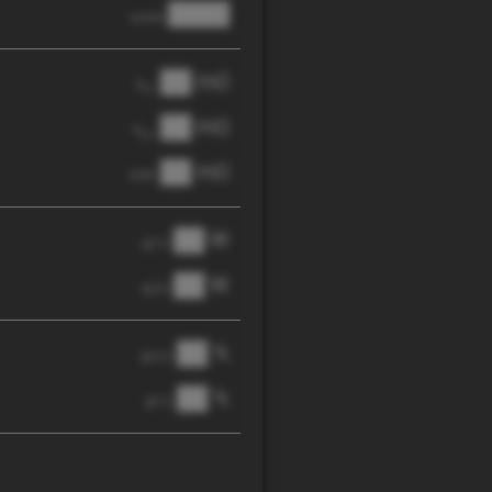
████
anode
██ mΩ
R
AC
██ mΩ
R
pol
██ mΩ
DCIR
██ W
@ 1C
██ W
@ 3C
██ %
@ C/2
██ %
@ 1C