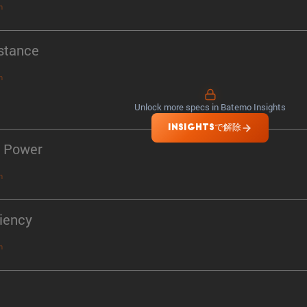
n
stance
n
Unlock more specs in Batemo Insights
INSIGHTSで解除
 Power
n
ciency
n