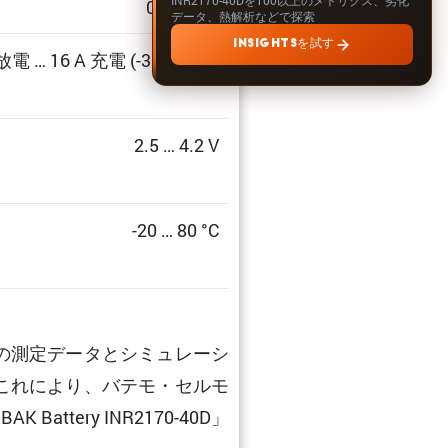
0 … 100%
データ、熱解析などで探索
INSIGHTSを試す
 放電 … 16 A 充電 (-30C … 4C)
2.5 … 4.2 V
-20 … 80 °C
の測定データとシミュレーシ
これにより、バテモ・セルモ
ery INR2170-40D」