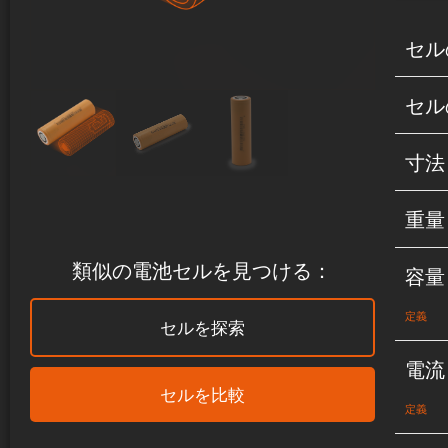
セル
セル
寸法
重量
類似の電池セルを見つける：
容量
定義
セルを探索
電流
セルを比較
定義