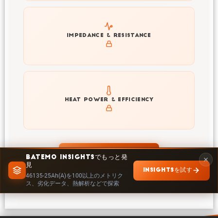
Explore impedance spectrum and DCIR (SOC, T) of
IMPEDANCE & RESISTANCE
46135-25Ah(A)
Explore heat generation and cell efficiency at different
HEAT POWER & EFFICIENCY
temperatures and powers of 46135-25Ah(A)
INSIGHTSで探索
BATEMO INSIGHTSでもっと発
見
INSIGHTSを試す
46135-25Ah(A)を100以上のメトリク
ス、劣化データ、熱解析などで探索