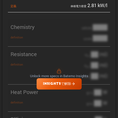
2.81 kW/l
定義
体積電力密度
Chemistry
████
cathode
████
definition
anode
Resistance
██ mΩ
R
AC
██ mΩ
definition
R
pol
██ mΩ
Unlock more specs in Batemo Insights
DCIR
INSIGHTSで解除
Heat Power
██ W
@ 1C
██ W
definition
@ 3C