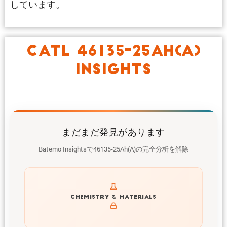
しています。
CATL 46135-25AH(A)
INSIGHTS
まだまだ発見があります
Batemo Insightsで46135-25Ah(A)の完全分析を解除
Get to know active materials for the 46135-25Ah(A)
CHEMISTRY & MATERIALS