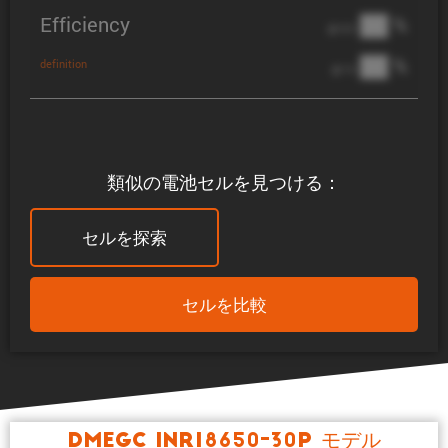
Efficiency
██ %
@ C/2
██ %
definition
@ 1C
類似の電池セルを見つける：
セルを探索
セルを比較
DMEGC INR18650-30P モデル