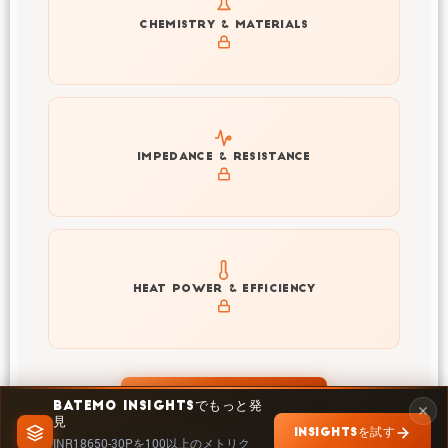
Get to know active materials for the INR18650-30P
CHEMISTRY & MATERIALS
Explore impedance spectrum and DCIR (SOC, T) of
IMPEDANCE & RESISTANCE
INR18650-30P
Explore heat generation and cell efficiency at different
HEAT POWER & EFFICIENCY
temperatures and powers of INR18650-30P
INSIGHTSで探索
BATEMO INSIGHTSでもっと発
見
INSIGHTSを試す
INR18650-30Pを100以上のメトリク