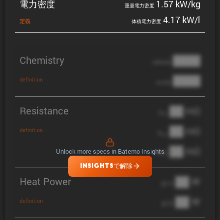
電力密度
1.57 kW/kg
重量電力密度
4.17 kW/l
定義
体積電力密度
Chemistry
████
cathode
████
definition
anode
Resistance
██ mΩ
R
AC
██ mΩ
definition
R
pol
██ mΩ
Unlock more specs in Batemo Insights
DCIR
INSIGHTSで解除
Heat Power
██ W
@ 1C
██ W
definition
@ 3C