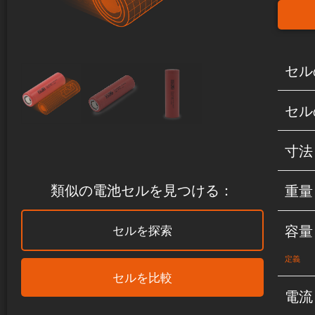
セル
セル
寸法
類似の電池セルを見つける：
重量
容量
セルを探索
定義
セルを比較
電流