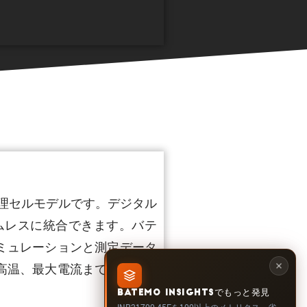
の物理セルモデルです。デジタル
ムレスに統合できます。バテ
ミュレーションと測定データ
高温、最大電流まで、全充電
BATEMO INSIGHTSでもっと発見
INR21700-45Eを100以上のメトリクス、劣