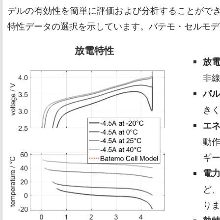
デルの有効性を簡単に評価および分析することができます
特性データの選択を示しています。バテモ・セルモデ
放電特性
放
非
パ
き
エ
動
ギ
電
ど
り