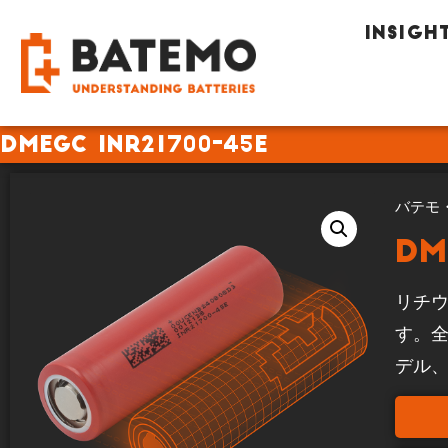
INSIGH
DMEGC INR21700-45E
バテモ
DM
リチウ
す。
デル