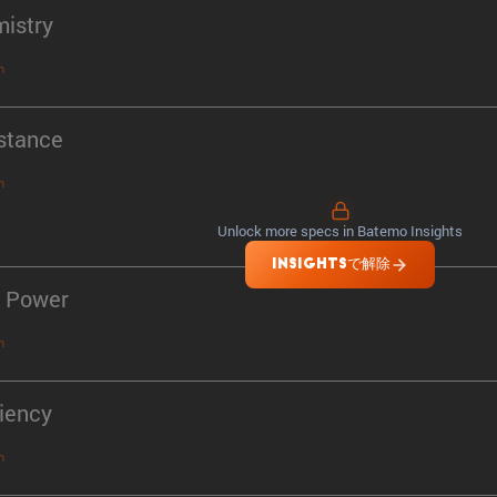
istry
n
stance
n
Unlock more specs in Batemo Insights
INSIGHTSで解除
 Power
n
ciency
n