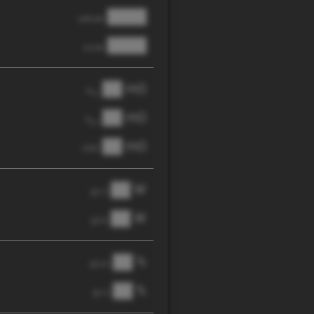
████
cathode
████
anode
██ mΩ
R
AC
██ mΩ
R
pol
██ mΩ
DCIR
██ W
@ 1C
██ W
@ 3C
██ %
@ C/2
██ %
@ 1C