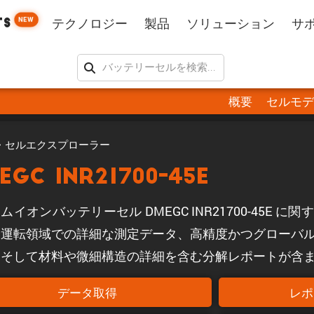
NEW
TS
テクノロジー
製品
ソリューション
サ
概要
セルモデ
・セルエクスプローラー
EGC INR21700-45E
ムイオンバッテリーセル DMEGC INR21700-45E 
全運転領域での詳細な測定データ、高精度かつグローバ
、そして材料や微細構造の詳細を含む分解レポートが含
データ取得
レポ