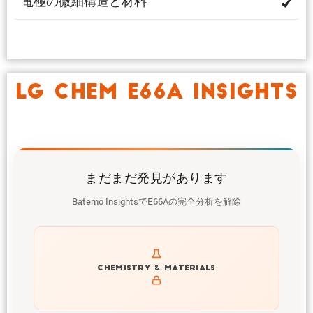
電極の微細構造と材料
LG CHEM E66A INSIGHTS
まだまだ発見があります
Batemo InsightsでE66Aの完全分析を解除
Get to know active materials for the E66A
CHEMISTRY & MATERIALS