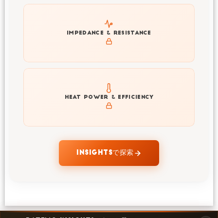
Explore impedance spectrum and DCIR (SOC, T) of
IMPEDANCE & RESISTANCE
E66A
Explore heat generation and cell efficiency at different
HEAT POWER & EFFICIENCY
temperatures and powers of E66A
INSIGHTSで探索