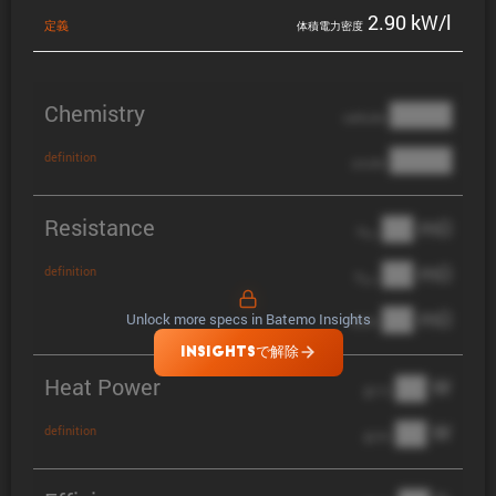
2.90 kW/l
定義
体積電力密度
Chemistry
████
cathode
████
definition
anode
Resistance
██ mΩ
R
AC
██ mΩ
definition
R
pol
██ mΩ
Unlock more specs in Batemo Insights
DCIR
INSIGHTSで解除
Heat Power
██ W
@ 1C
██ W
definition
@ 3C