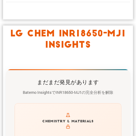
LG CHEM INR18650-MJ1
INSIGHTS
まだまだ発見があります
Batemo InsightsでINR18650-MJ1の完全分析を解除
Get to know active materials for the INR18650-MJ1
CHEMISTRY & MATERIALS