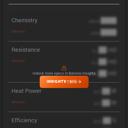
Chemistry
████
cathode
████
definition
anode
Resistance
██ mΩ
R
AC
██ mΩ
definition
R
pol
██ mΩ
Unlock more specs in Batemo Insights
DCIR
INSIGHTSで解除
Heat Power
██ W
@ 1C
██ W
definition
@ 3C
Efficiency
██ %
@ C/2