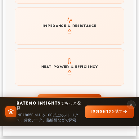
Explore impedance spectrum and DCIR (SOC, T) of
IMPEDANCE & RESISTANCE
INR18650-MJ1
Explore heat generation and cell efficiency at different
HEAT POWER & EFFICIENCY
temperatures and powers of INR18650-MJ1
INSIGHTSで探索
BATEMO INSIGHTSでもっと発
見
INSIGHTSを試す
INR18650-MJ1を100以上のメトリク
ス、劣化データ、熱解析などで探索