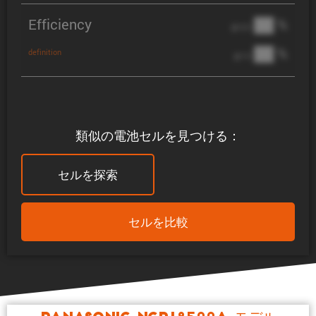
Efficiency
██ %
@ C/2
██ %
definition
@ 1C
類似の電池セルを見つける：
セルを探索
セルを比較