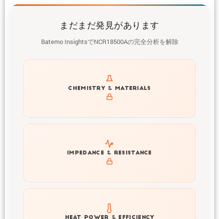
まだまだ発見があります
Batemo InsightsでNCR18500Aの完全分析を解除
Get to know active materials for the NCR18500A
CHEMISTRY & MATERIALS
Explore impedance spectrum and DCIR (SOC, T) of
IMPEDANCE & RESISTANCE
NCR18500A
Explore heat generation and cell efficiency at different
HEAT POWER & EFFICIENCY