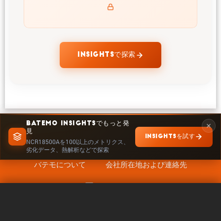
temperatures and powers of NCR18500A
INSIGHTSで探索
BATEMO INSIGHTSでもっと発
見
INSIGHTSを試す
NCR18500Aを100以上のメトリクス、
劣化データ、熱解析などで探索
バテモについて
会社所在地および連絡先
キャリア
フォローする
法的事項
0 / 5
クリア
今すぐ比較
クッキー設定