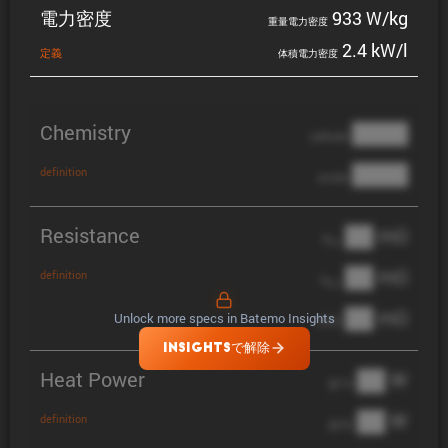
電力密度
933 W/kg
重量電力密度
2.4 kW/l
定義
体積電力密度
Chemistry
████
cathode
████
definition
anode
Resistance
██ mΩ
R
AC
██ mΩ
definition
R
pol
██ mΩ
Unlock more specs in Batemo Insights
DCIR
INSIGHTSで解除
Heat Power
██ W
@ 1C
██ W
definition
@ 3C