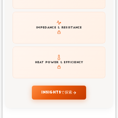
Explore impedance spectrum and DCIR (SOC, T) of
IMPEDANCE & RESISTANCE
21700-4000mAh
Explore heat generation and cell efficiency at different
HEAT POWER & EFFICIENCY
temperatures and powers of 21700-4000mAh
INSIGHTSで探索