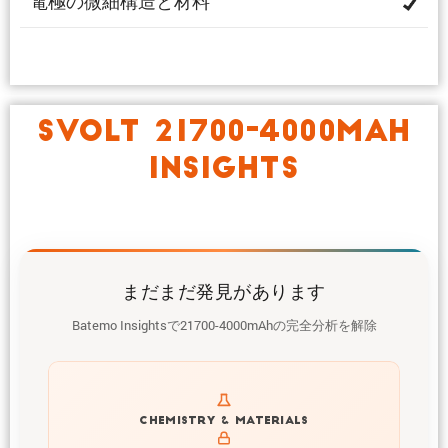
電極の微細構造と材料
SVOLT 21700-4000MAH
INSIGHTS
まだまだ発見があります
Batemo Insightsで21700-4000mAhの完全分析を解除
Get to know active materials for the 21700-4000mAh
CHEMISTRY & MATERIALS