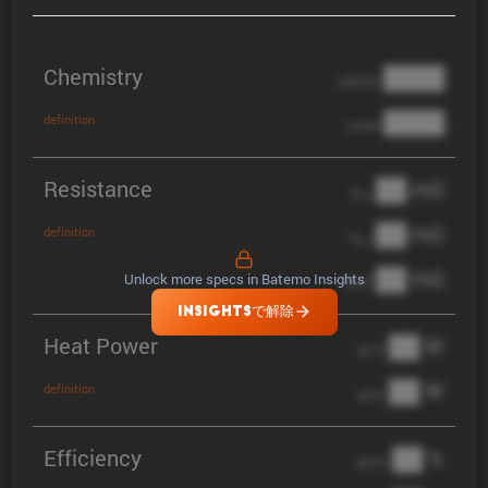
Chemistry
████
cathode
████
definition
anode
Resistance
██ mΩ
R
AC
██ mΩ
definition
R
pol
██ mΩ
Unlock more specs in Batemo Insights
DCIR
INSIGHTSで解除
Heat Power
██ W
@ 1C
██ W
definition
@ 3C
Efficiency
██ %
@ C/2