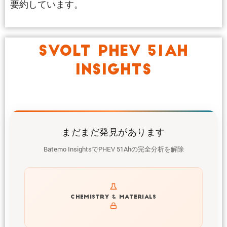
要約しています。
SVOLT PHEV 51AH
INSIGHTS
まだまだ発見があります
Batemo InsightsでPHEV 51Ahの完全分析を解除
Get to know active materials for the PHEV 51Ah
CHEMISTRY & MATERIALS