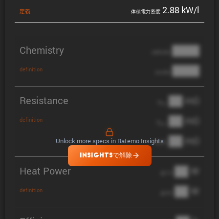
2.88 kW/l
定義
体積電力密度
Chemistry
████
cathode
████
definition
anode
Resistance
██ mΩ
R
AC
██ mΩ
definition
R
pol
██ mΩ
Unlock more specs in Batemo Insights
DCIR
INSIGHTSで解除
Heat Power
██ W
@ 1C
██ W
definition
@ 3C