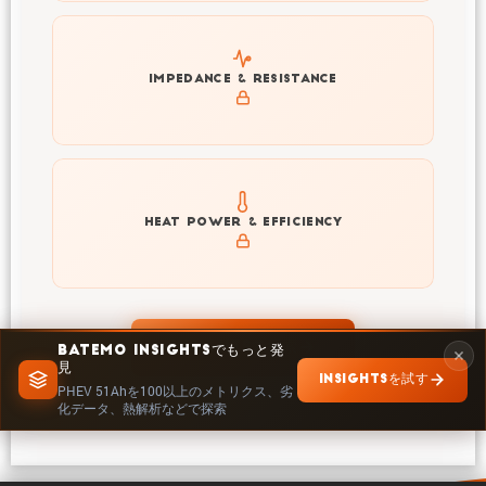
Explore impedance spectrum and DCIR (SOC, T) of
IMPEDANCE & RESISTANCE
PHEV 51Ah
Explore heat generation and cell efficiency at different
HEAT POWER & EFFICIENCY
temperatures and powers of PHEV 51Ah
INSIGHTSで探索
BATEMO INSIGHTSでもっと発
見
INSIGHTSを試す
PHEV 51Ahを100以上のメトリクス、劣
化データ、熱解析などで探索