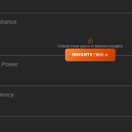
n
stance
n
Unlock more specs in Batemo Insights
INSIGHTSで解除
 Power
n
ciency
n