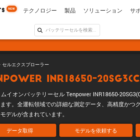
NEW
TS
テクノロジー
製品
ソリューション
サ
・セルエクスプローラー
npower INR18650-20SG3(C
ムイオンバッテリーセル Tenpower INR18650-20S
ります。全運転領域での詳細な測定データ、高精度かつ
ーモデルが含まれています。
データ取得
モデルを依頼する