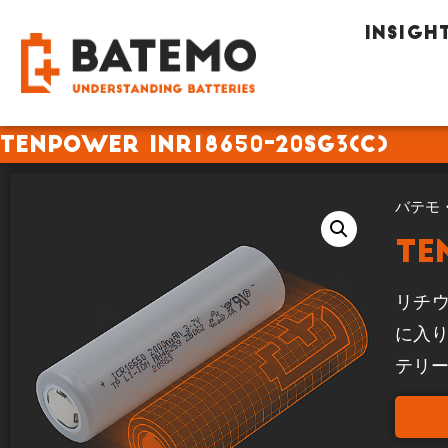
INSIGH
Tenpower INR18650-20SG3(C)
バテモ
Te
リチウ
に入
テリ