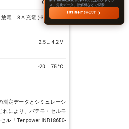
0 … 100%
ス、劣化データ、熱解析などで探索
INSIGHTSを試す
A 放電 … 8 A 充電 (-30C … 4C)
2.5 … 4.2 V
-20 … 75 °C
の測定データとシミュレーシ
これにより、バテモ・セルモ
ower INR18650-