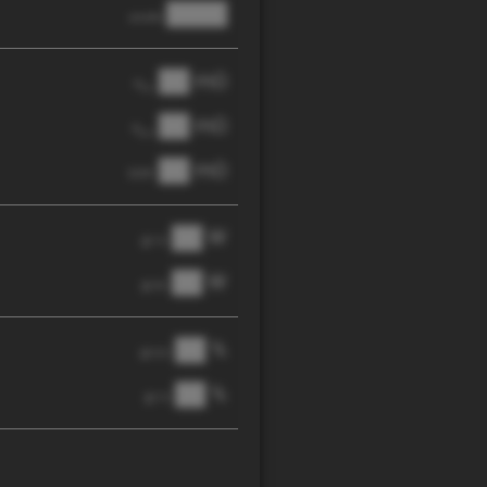
████
anode
██ mΩ
R
AC
██ mΩ
R
pol
██ mΩ
DCIR
██ W
@ 1C
██ W
@ 3C
██ %
@ C/2
██ %
@ 1C