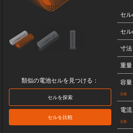
セル
セル
寸法
重量
類似の電池セルを見つける：
容量
定義
セルを探索
電流
セルを比較
定義