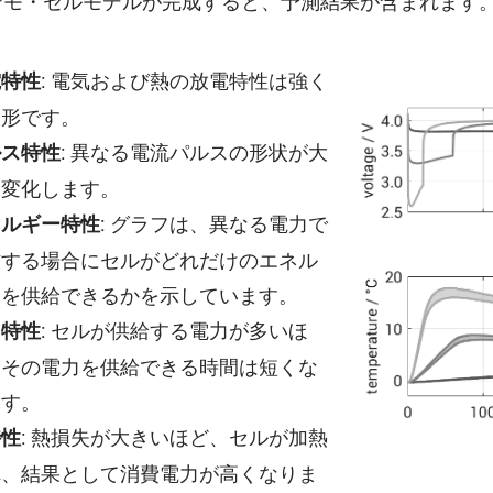
。バテモ・セルモデルが完成すると、予測結果が含まれます
: 電気および熱の放電特性は強く
電特性
線形です。
: 異なる電流パルスの形状が大
ルス特性
く変化します。
: グラフは、異なる電力で
ネルギー特性
作する場合にセルがどれだけのエネル
ーを供給できるかを示しています。
: セルが供給する電力が多いほ
力特性
、その電力を供給できる時間は短くな
ます。
: 熱損失が大きいほど、セルが加熱
特性
れ、結果として消費電力が高くなりま