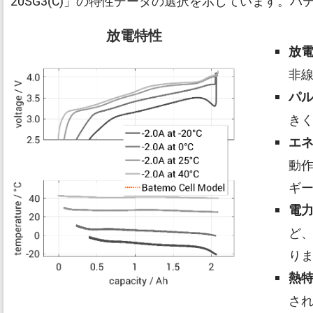
20SG3(C)」の特性データの選択を示しています
放電特性
放
非
パ
き
エ
動
ギ
電
ど
り
熱
さ