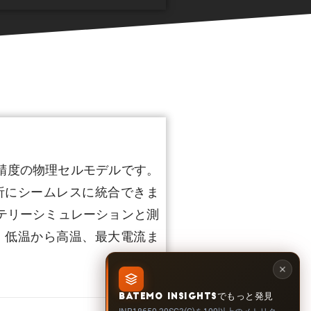
効な高精度の物理セルモデルです。
析にシームレスに統合できま
テリーシミュレーションと測
、低温から高温、最大電流ま
BATEMO INSIGHTSでもっと発見
INR18650-20SG3(C)を100以上のメトリク