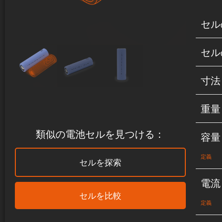
セル
セル
寸法
重量
類似の電池セルを見つける：
容量
定義
セルを探索
電流
セルを比較
定義