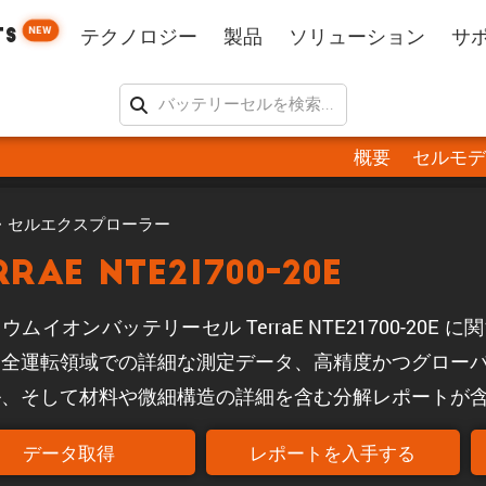
NEW
TS
テクノロジー
製品
ソリューション
サ
概要
セルモデ
・セルエクスプローラー
rraE NTE21700-20E
ウムイオンバッテリーセル TerraE NTE21700-20
。全運転領域での詳細な測定データ、高精度かつグロー
ル、そして材料や微細構造の詳細を含む分解レポートが
データ取得
レポートを入手する