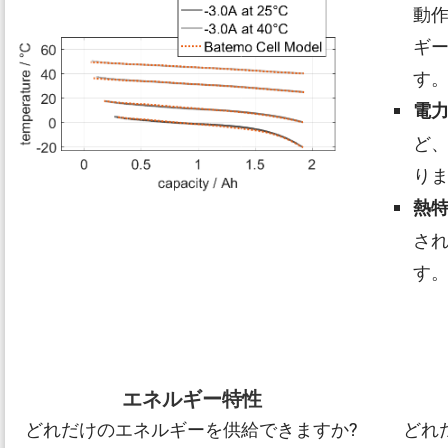
動
ギ
す
電
ど
り
熱
さ
す
エネルギー特性
どれだけのエネルギーを供給できますか?
どれ