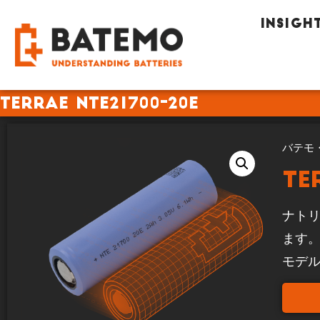
INSIGH
TerraE NTE21700-20E
バテモ
Te
ナトリ
ます
モデ