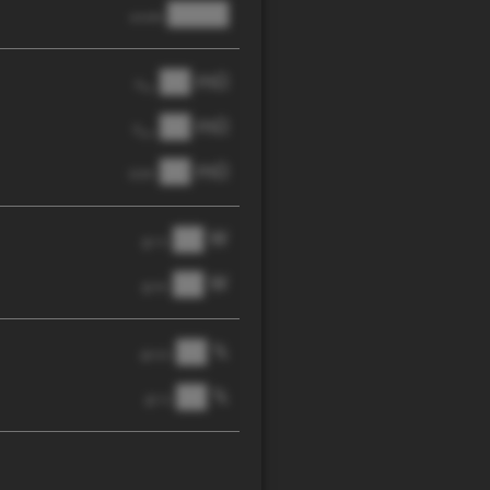
████
anode
██ mΩ
R
AC
██ mΩ
R
pol
██ mΩ
DCIR
██ W
@ 1C
██ W
@ 3C
██ %
@ C/2
██ %
@ 1C