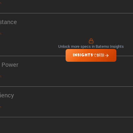
n
stance
n
Unlock more specs in Batemo Insights
INSIGHTSで解除
 Power
n
ciency
n