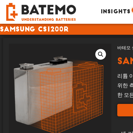
INSIGHTS
Samsung CS1200R
바테모 
Sa
리튬 이
위한 
한 모