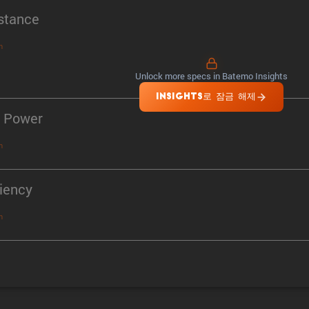
stance
n
Unlock more specs in Batemo Insights
INSIGHTS로 잠금 해제
 Power
n
ciency
n