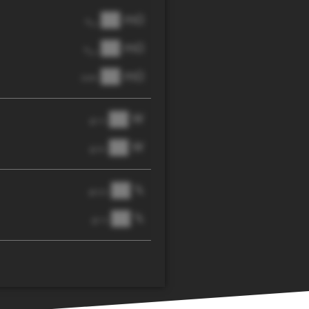
██ mΩ
R
AC
██ mΩ
R
pol
██ mΩ
DCIR
██ W
@ 1C
██ W
@ 3C
██ %
@ C/2
██ %
@ 1C