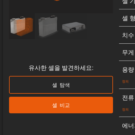
셀 
셀 
치수
무게
유사한 셀을 발견하세요:
용량
정의
셀 탐색
전류
셀 비교
정의
에너