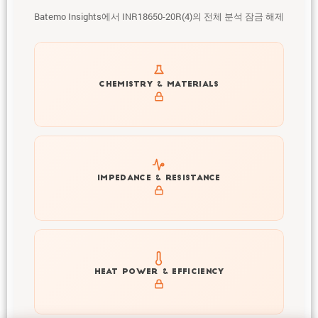
Batemo Insights에서 INR18650-20R(4)의 전체 분석 잠금 해제
Get to know active materials for the INR18650-20R(4)
CHEMISTRY & MATERIALS
Explore impedance spectrum and DCIR (SOC, T) of
IMPEDANCE & RESISTANCE
INR18650-20R(4)
Explore heat generation and cell efficiency at different
HEAT POWER & EFFICIENCY
temperatures and powers of INR18650-20R(4)