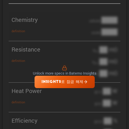
Chemistry
████
cathode
████
definition
anode
Resistance
██ mΩ
R
AC
██ mΩ
definition
R
pol
██ mΩ
Unlock more specs in Batemo Insights
DCIR
INSIGHTS로 잠금 해제
Heat Power
██ W
@ 1C
██ W
definition
@ 3C
Efficiency
██ %
@ C/2