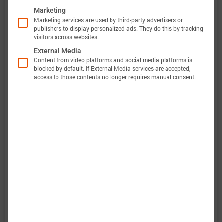
Marketing
Marketing services are used by third-party advertisers or
publishers to display personalized ads. They do this by tracking
此外，巴特莫电池模型的验证将完全透明。巴特莫
visitors across websites.
电池数据包含原始测量数据和仿真数据。所有实验
External Media
Content from video platforms and social media platforms is
都会计算电压、温度、功率和能量的准确性。这使
blocked by default. If External Media services are accepted,
access to those contents no longer requires manual consent.
得可以轻松评估和分析巴特莫电池模型的有效性。
图表显示了电池“EVE Energy INR18650-35V”的特性
数据选项，以评估电池性能。当巴特莫电池模型完
成后，将包括预测结果。
：电气和热放电行为强烈非线性。
放电特性
：不同电流脉冲的形状发生显著变化。
脉冲特性
：图表展示了电池在不同功率下能够提
能量特性
供多少能量。