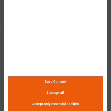
百特模型电池精确描述了电池的所有方面。它是电
池系统开发的完美工具。
EVE Energy 亿纬锂能 INR18650-35V
数据
巴特莫 提供电池单元 EVE Energy INR18650-35V 的
广泛实验特性评估。数据包含了电池在所有操作区
域的测量结果。以下说明和图表描述并展示了可用
的测量结果。巴特莫 单元查看器使得数据的简便和
Save Consent
快速分析、评估及比较成为可能。
请点击这里查看
I accept all
详细信息
。
Accept only essential cookies