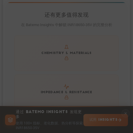
还有更多值得发现
在 Batemo Insights 中解锁 INR18650-35V 的完整分析
Get to know active materials for the INR18650-35V
CHEMISTRY & MATERIALS
Explore impedance spectrum and DCIR (SOC, T) of
IMPEDANCE & RESISTANCE
INR18650-35V
通过 BATEMO INSIGHTS 发现更
多
试用 INSIGHTS
使用 100+ 指标、老化数据、热分析等探索
INR18650-35V
Explore heat generation and cell efficiency at different
HEAT POWER & EFFICIENCY