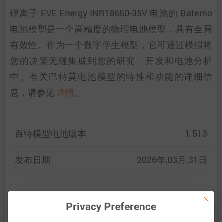
锂离子 EVE Energy INR18650-35V 电池的 Batemo
电池模型是一个高精度的物理电池模型，具有全局
有效性。作为一个数字孪生模型，它可通过模拟将
您的决策无缝集成到您的研究、开发和电池分析
中。有关巴特莫电池模型的特性和功能的详细信
息，请参见
详情
。
百特模型电池版本
1.513
发布日期
2026年,03月,31日
This bu
百特模型通过比较以下范围内的电池仿真和测量数
Privacy Preference
据，展示了百特模型电池的准确性和有效性。验证