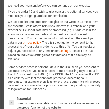
We need your consent before you can continue on our website.
非常广泛，实验特性覆盖了电池的整个操作区域：
If you are under 16 and wish to give consent to optional services, you
在低温和高温下，直到最大电流，并且在整个电量
must ask your legal guardians for permission.
范围内。
We use cookies and other technologies on our website. Some of them
are essential, while others help us to improve this website and your
experience.
Personal data may be processed (e.g. IP addresses), for
example for personalized ads and content or ad and content
measurement.
You can find more information about the use of your
电量范围
0 … 100%
data in our
privacy policy
.
There is no obligation to consent to the
processing of your data in order to use this offer.
You can revoke or
adjust your selection at any time under
Settings
.
Please note that
电流范围
-18 A 放电 … 7 A 充电 (-5C … 2C)
based on individual settings not all functions of the site may be
available.
定义
Some services process personal data in the USA. With your consent to
use these services, you also consent to the processing of your data in
the USA pursuant to Art. 49 (1) lit. a GDPR. The ECJ classifies the USA
电压范围
2.5 … 4.25 V
as a country with insufficient data protection according to EU
standards. For example, there is a risk that U.S. authorities will process
定义
personal data in surveillance programs without any existing possibility
of legal action for Europeans.
温度范围
-20 … 70 °C
The following is a list of service groups for which 
Essential
Essential services enable basic functions and are necessary for
定义
the proper function of the website.