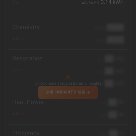
3.14 kW/l
定义
体积功率密度
Chemistry
████
cathode
████
definition
anode
Resistance
██ mΩ
R
AC
██ mΩ
definition
R
pol
██ mΩ
Unlock more specs in Batemo Insights
DCIR
使用 INSIGHTS 解锁
Heat Power
██ W
@ 1C
██ W
definition
@ 3C
Efficiency
██ %
@ C/2