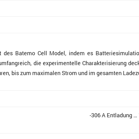
eit des Batemo Cell Model, indem es Batte­rie­si­mu­la
mfang­reich, die experi­men­telle Charak­te­ri­sie­rung d
a­turen, bis zum maximalen Strom und im gesamten Lade
-306 A Entla­dung …