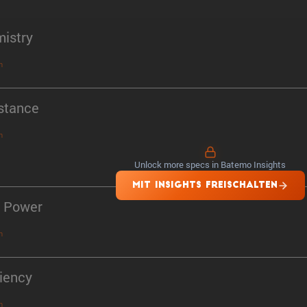
istry
n
stance
n
Unlock more specs in Batemo Insights
MIT INSIGHTS FREISCHALTEN
 Power
n
ciency
n