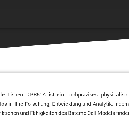
e Lishen C-PR51A ist ein hochprä­zises, physi­ka­li­sc
ahtlos in Ihre Forschung, Entwick­lung und Analytik, inde
Funktionen und Fähig­keiten des Batemo Cell Models finde