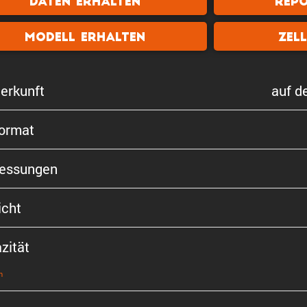
Daten erhalten
Rep
Modell erhalten
Zel
er­kunft
auf d
format
s­sungen
cht
zität
n