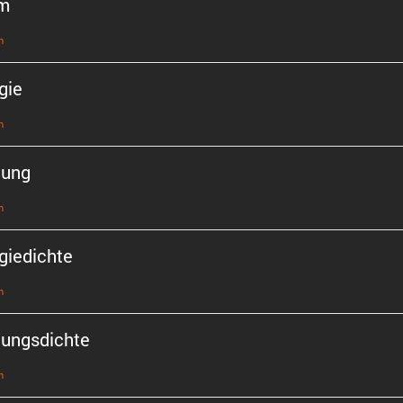
m
n
gie
n
tung
n
gie­dichte
n
tungs­dichte
n