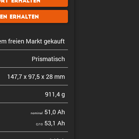
ort erhalten
len erhalten
em freien Markt gekauft
Prisma­tisch
147,7 x 97,5 x 28 mm
911,4 g
51,0 Ah
nominal
53,1 Ah
C/10