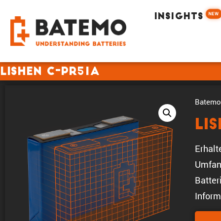
NEW
INSIGHTS
Lishen C-PR51A
Batemo 
Li
Erhalt
Umfan
Batter
Inform