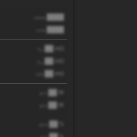
████
cathode
████
anode
██ mΩ
R
AC
██ mΩ
R
pol
██ mΩ
DCIR
██ W
@ 1C
██ W
@ 3C
██ %
@ C/2
██ %