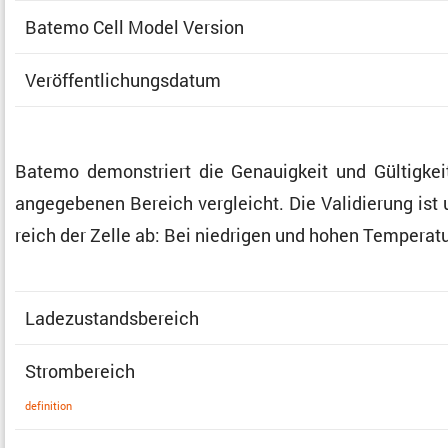
Batemo Cell Model Version
Veröf­fent­li­chungs­datum
Batemo demons­triert die Genau­ig­keit und Gültig­k
angege­benen Bereich vergleicht. Die Validie­rung ist u
reich der Zelle ab: Bei niedrigen und hohen Tempe­r
Ladezu­stands­be­reich
Strom­be­reich
defini­tion