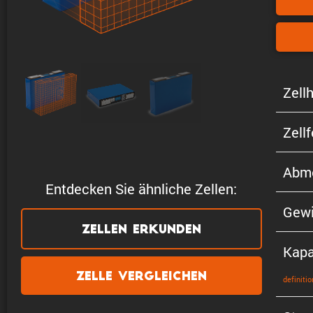
Zellh
Zell
Abme
Entdecken Sie ähnliche Zellen:
Gewi
Zellen erkunden
Kapa
Zelle vergleichen
defini­tio