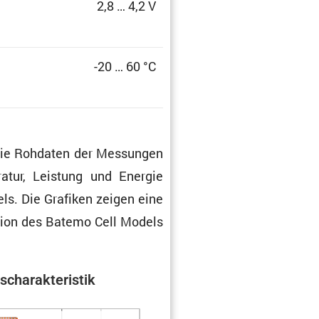
2,8 … 4,2 V
-20 … 60 °C
t die Rohdaten der Messungen
­ratur, Leistung und Energie
els. Die Grafiken zeigen eine
k­tion des Batemo Cell Models
scha­rak­te­ristik