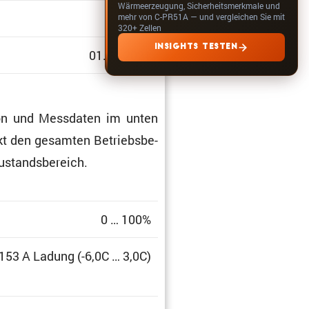
Wärmeerzeugung, Sicherheitsmerkmale und
1.303
mehr von C-PR51A — und vergleichen Sie mit
320+ Zellen
INSIGHTS TESTEN
01.01.2021
­tion und Messdaten im unten
eckt den gesamten Betriebs­be­
zustandsbereich.
0 … 100%
 153 A Ladung (-6,0C … 3,0C)