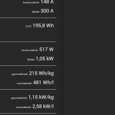
148 A
konti­nu­ier­lich
300 A
Spitze
195,8 Wh
C/10
517 W
konti­nu­ier­lich
1,05 kW
Spitze
215 Wh/kg
gravi­me­trisch
481 Wh/l
volume­trisch
1,15 kW/kg
gravi­me­trisch
2,58 kW/l
volume­trisch