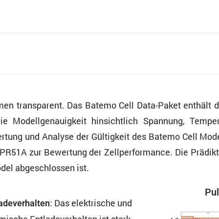
men trans­pa­rent. Das Batemo Cell Data-Paket enthäl
 Modell­ge­nau­ig­keit hinsicht­lich Spannung, Tempe
er­tung und Analyse der Gültig­keit des Batemo Cell Mod
 C-PR51A zur Bewer­tung der Zellper­for­mance. Die Prädi
odel abgeschlossen ist.
Pul
: Das elektri­sche und
a­de­ver­halten
mi­sche Entla­de­ver­halten ist stark