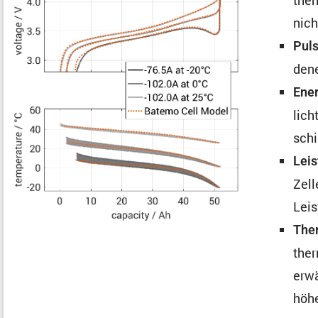
nich
Puls
dene
Ener
lich
schi
Leis
Zell
Leis
Ther
ther
erwä
höhe