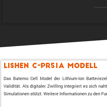
Lishen C-PR51A Modell
Das Batemo Cell Model der Lithium-Ion Batte­rie­zell
Validität. Als digitaler Zwilling integriert es sich n
Simula­tionen stützt. Weitere Infor­ma­tionen zu den 