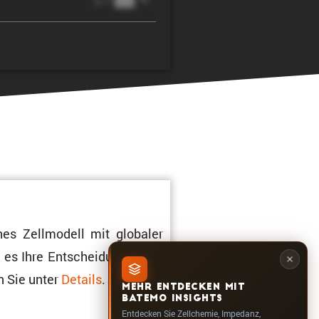
@ 1C
hes Zellmo­dell mit globaler
m es Ihre Entschei­dungen auf
n Sie unter
Details
.
MEHR ENTDECKEN MIT
BATEMO INSIGHTS
Entdecken Sie Zellchemie, Impedanz,