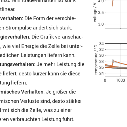
tlinear.
: Die Form der verschie­
ver­halten
n Strom­pulse ändert sich stark.
: Die Grafik veran­schau­
gie­ver­halten
t, wie viel Energie die Zelle bei unter­
ed­li­chen Leistungen liefern kann.
: Je mehr Leistung die
tungs­ver­halten
e liefert, desto kürzer kann sie diese
tung liefern.
: Je größer die
mi­sches Verhalten
mi­schen Verluste sind, desto stärker
rmt sich die Zelle, was zu einer
ren verbrauchten Leistung führt.