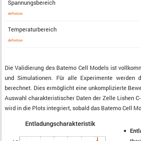
Spannungs­be­reich
defini­tion
Tempe­ra­tur­be­reich
defini­tion
Die Validie­rung des Batemo Cell Models ist vollkom
und Simula­tionen. Für alle Experi­mente werden die
berechnet. Dies ermög­licht eine unkom­pli­zierte Bew
Auswahl charak­te­ris­ti­scher Daten der Zelle Lishen
wird in die Plots integriert, sobald das Batemo Cell M
Entla­dungs­cha­rak­te­ristik
Entl
ther