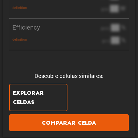
██ W
definition
@ 3C
Efficiency
██ %
@ C/2
██ %
definition
@ 1C
Descubre células similares:
Explorar
celdas
Comparar celda