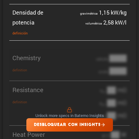
Densidad de
1,15 kW/kg
gravi­mé­trica
potencia
2,58 kW/l
volumé­trica
defini­ción
Chemistry
████
cathode
████
definition
anode
Resistance
██ mΩ
R
AC
██ mΩ
definition
R
pol
██ mΩ
Unlock more specs in Batemo Insights
DCIR
DESBLOQUEAR CON INSIGHTS
Heat Power
██ W
@ 1C