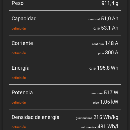
Peso
911,4 g
Capacidad
51,0 Ah
nominal
53,1 Ah
defini­ción
C/10
Corriente
148 A
continua
300 A
defini­ción
pico
Energía
195,8 Wh
C/10
defini­ción
Potencia
517 W
continua
1,05 kW
defini­ción
pico
Densidad de energía
215 Wh/kg
gravi­mé­trica
481 Wh/l
defini­ción
volumé­trica