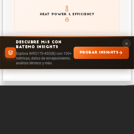
Explore heat generation and cell efficiency at different
HEAT POWER & EFFICIENCY
temperatures and powers of INR2170-45D(B)
DESCUBRE MÁS CON
BATEMO INSIGHTS
EXPLORAR EN INSIGHTS
PROBAR INSIGHTS
Explora INR2170-45D(B) con 100+
métricas, datos de envejecimiento,
análisis térmico y más
0 / 5
Borrar
Comparar ahora
Acerca de Batemo
Contacto
Carrera profe­sional
Seguir en
Legales