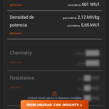
661 Wh/l
defini­ción
volumé­trica
Densidad de
2,12 kW/kg
gravi­mé­trica
potencia
5,65 kW/l
volumé­trica
defini­ción
Chemistry
████
cathode
████
definition
anode
Resistance
██ mΩ
R
AC
██ mΩ
definition
R
pol
██ mΩ
Unlock more specs in Batemo Insights
DCIR
DESBLOQUEAR CON INSIGHTS