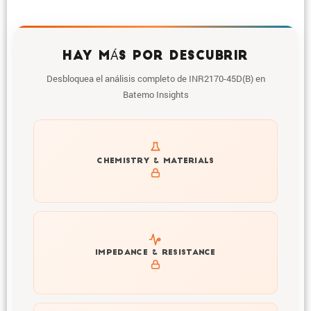
HAY MÁS POR DESCUBRIR
Desbloquea el análisis completo de INR2170-45D(B) en
Batemo Insights
Get to know active materials for the INR2170-45D(B)
CHEMISTRY & MATERIALS
Explore impedance spectrum and DCIR (SOC, T) of
IMPEDANCE & RESISTANCE
INR2170-45D(B)