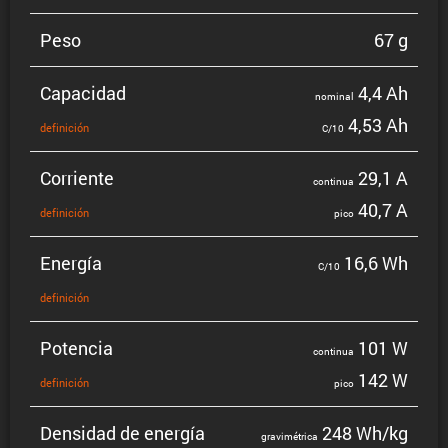
Peso
67 g
Capacidad
4,4 Ah
nominal
4,53 Ah
defini­ción
C/10
Corriente
29,1 A
continua
40,7 A
defini­ción
pico
Energía
16,6 Wh
C/10
defini­ción
Potencia
101 W
continua
142 W
defini­ción
pico
Densidad de energía
248 Wh/kg
gravi­mé­trica