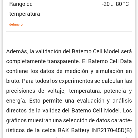
Rango de
-20 … 80 °C
temperatura
defini­ción
Además, la valida­ción del Batemo Cell Model será
comple­ta­mente trans­pa­rente. El Batemo Cell Data
contiene los datos de medición y simula­ción en
bruto. Para todos los experi­mentos se calculan las
preci­siones de voltaje, tempe­ra­tura, potencia y
energía. Esto permite una evalua­ción y análisis
directos de la validez del Batemo Cell Model. Los
gráficos muestran una selec­ción de datos carac­te­
rís­ticos de la celda BAK Battery INR2170-45D(B)