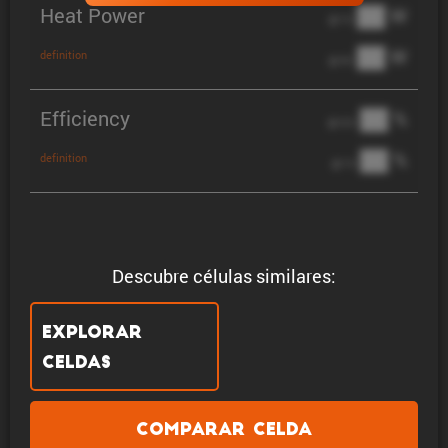
Heat Power
██ W
@ 1C
██ W
definition
@ 3C
Efficiency
██ %
@ C/2
██ %
definition
@ 1C
Descubre células similares:
Explorar
celdas
Comparar celda