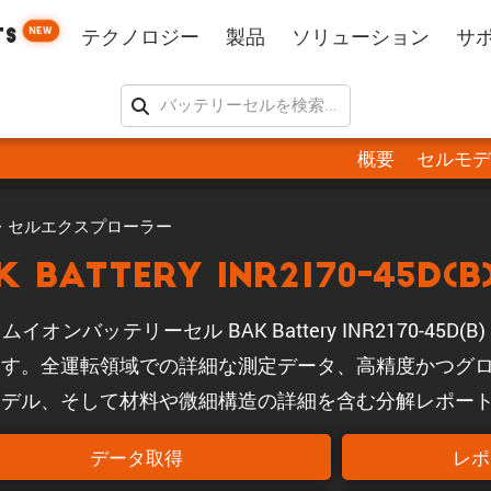
NEW
TS
テクノロジー
製品
ソリューション
サ
概要
セルモデ
・セルエクスプローラー
K Battery INR2170-45D(B
イオンバッテリーセル BAK Battery INR2170-45
ます。全運転領域での詳細な測定データ、高精度かつグ
モデル、そして材料や微細構造の詳細を含む分解レポー
データ取得
レポ