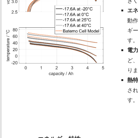
き
エ
動
ギ
す
電
ど
り
熱
さ
す