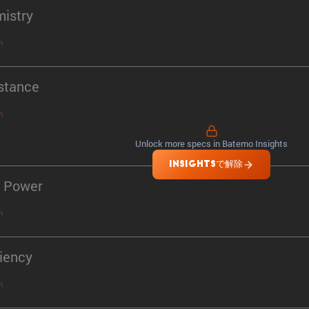
istry
n
stance
n
Unlock more specs in Batemo Insights
INSIGHTSで解除
 Power
n
ciency
n