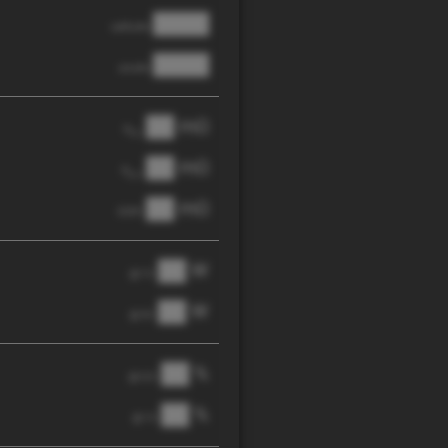
████
cathode
████
anode
██ mΩ
R
AC
██ mΩ
R
pol
██ mΩ
DCIR
██ W
@ 1C
██ W
@ 3C
██ %
@ C/2
██ %
@ 1C