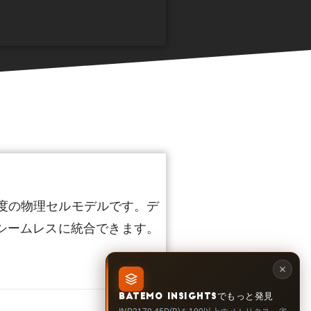
な高精度の物理セルモデルです。デ
シームレスに統合できます。
BATEMO INSIGHTSでもっと発見
1.513
INR2170-45D(B)を100以上のメトリクス、劣