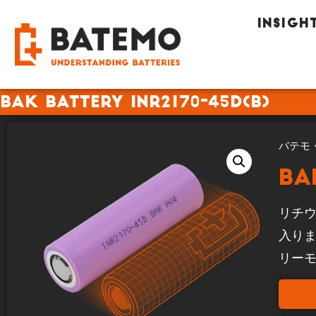
INSIGH
BAK Battery INR2170-45D(B)
バテモ
BA
リチウム
入り
リー