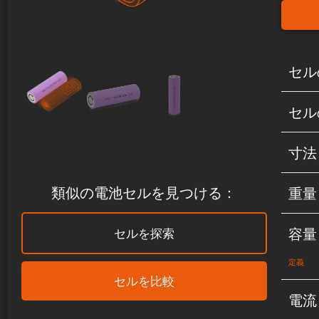
セル
セル
寸法
類似の電池セルを見つける：
重量
容量
セルを探索
定義
セルを比較
電流